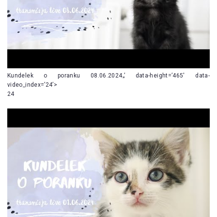
Kundelek o poranku 08.06.2024„’ data-height=’465′ data-
video_index=’24’>
24