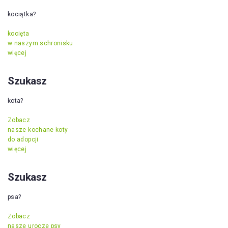
kociątka?
kocięta
w naszym schronisku
więcej
Szukasz
kota?
Zobacz
nasze kochane koty
do adopcji
więcej
Szukasz
psa?
Zobacz
nasze urocze psy