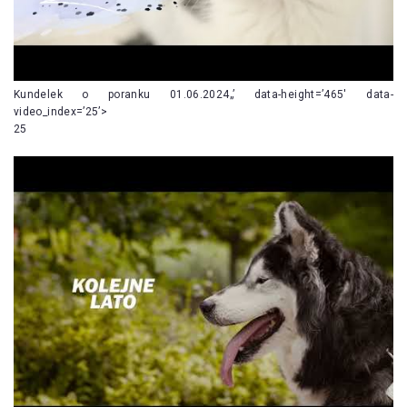
Kundelek o poranku 01.06.2024„’ data-height=’465′ data-
video_index=’25’>
25