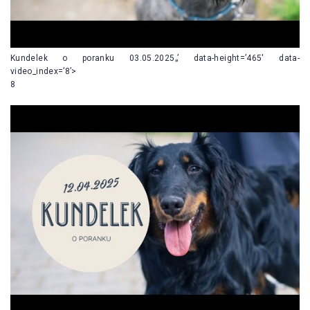
Kundelek o poranku 03.05.2025„’ data-height=’465′ data-
video_index=’8’>
8