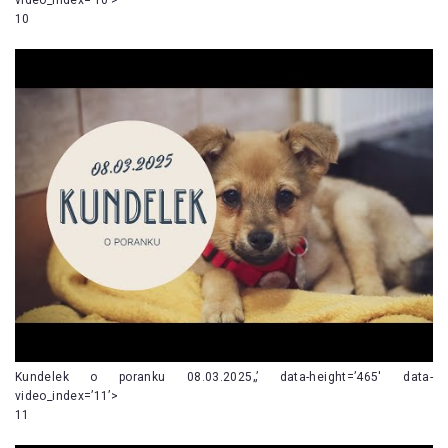
10
Kundelek o poranku 08.03.2025„’ data-height=’465′ data-
video_index=’11’>
11