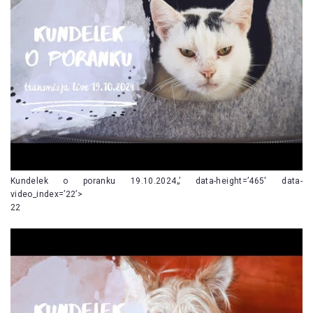
Kundelek o poranku 19.10.2024„’ data-height=’465′ data-
video_index=’22’>
22