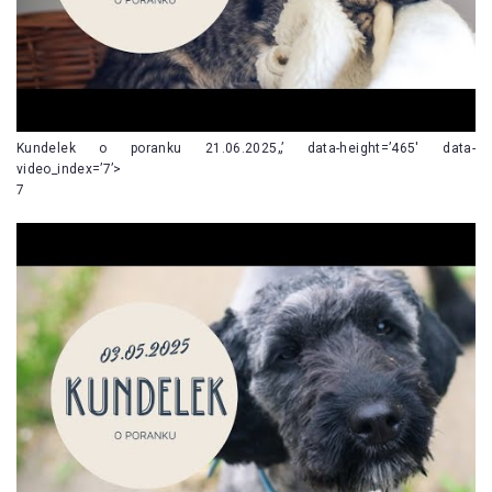
Kundelek o poranku 21.06.2025„’ data-height=’465′ data-
video_index=’7’>
7