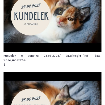
Kundelek o poranku 23.08.2025„’ data-height=’465′ data-
video_index=’5’>
5