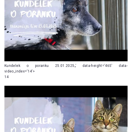
Kundelek o poranku 25.01.2025„’ data-height=’465′ data-
video_index=’14’>
14