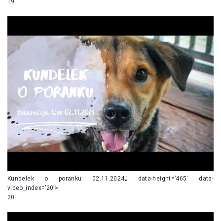
19
Kundelek o poranku 02.11.2024„’ data-height=’465′ data-
video_index=’20’>
20