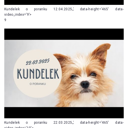
Kundelek o poranku 12.04.2025„’ data-height=’465′ data-
video_index=’9’>
9
Kundelek o poranku 22.03.2025„’ data-height=’465′ data-
video_index=’10’>