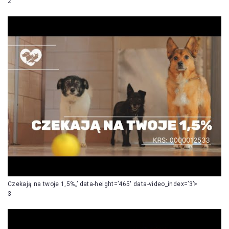
2
Czekają na twoje 1,5%„’ data-height=’465′ data-video_index=’3’>
3