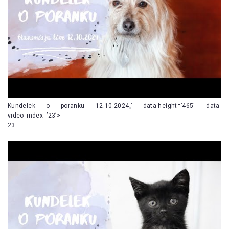
Kundelek o poranku 12.10.2024„’ data-height=’465′ data-
video_index=’23’>
23