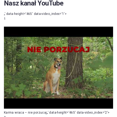
Nasz kanał YouTube
„’ data-height=’465′ data-video_index=’1’>
1
Karma wraca – nie porzucaj„’ data-height=’465′ data-video_index=’2’>