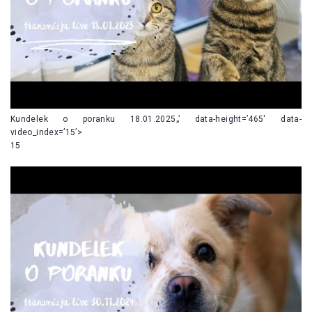
Kundelek o poranku 18.01.2025„’ data-height=’465′ data-
video_index=’15’>
15