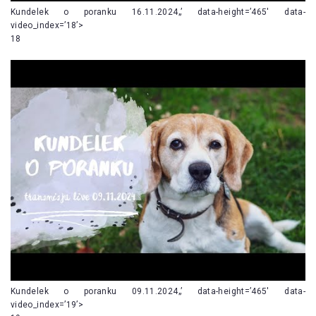
Kundelek o poranku 16.11.2024„’ data-height=’465′ data-
video_index=’18’>
18
Kundelek o poranku 09.11.2024„’ data-height=’465′ data-
video_index=’19’>