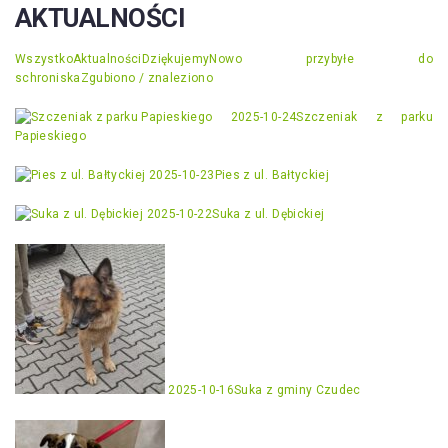
AKTUALNOŚCI
Wszystko
Aktualności
Dziękujemy
Nowo przybyłe do
schroniska
Zgubiono / znaleziono
2025-10-24
Szczeniak z parku
Papieskiego
2025-10-23
Pies z ul. Bałtyckiej
2025-10-22
Suka z ul. Dębickiej
2025-10-16
Suka z gminy Czudec