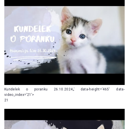
Kundelek o poranku 26.10.2024„’ data-height=’465′ data-
video_index=’21’>
21