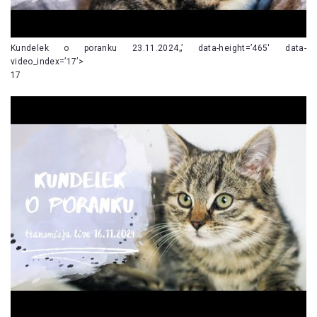
Kundelek o poranku 23.11.2024„’ data-height=’465′ data-
video_index=’17’>
17