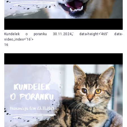
Kundelek o poranku 30.11.2024„’ data-height=’465′ data-
video_index=’16’>
16