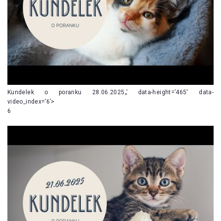
Kundelek o poranku 28.06.2025„’ data-height=’465′ data-
video_index=’6’>
6