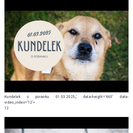
Kundelek o poranku 01.03.2025„’ data-height=’465′ data-
video_index=’12’>
12