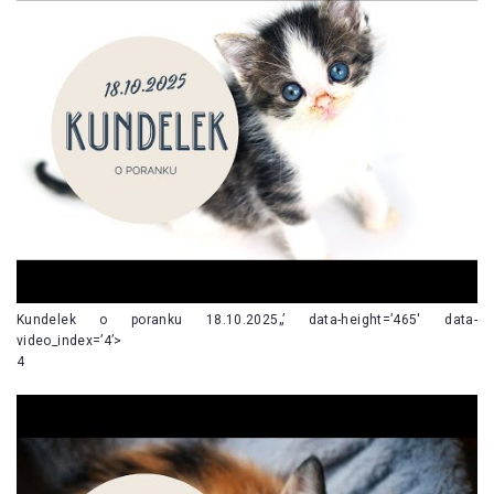
Kundelek o poranku 18.10.2025„’ data-height=’465′ data-
video_index=’4’>
4