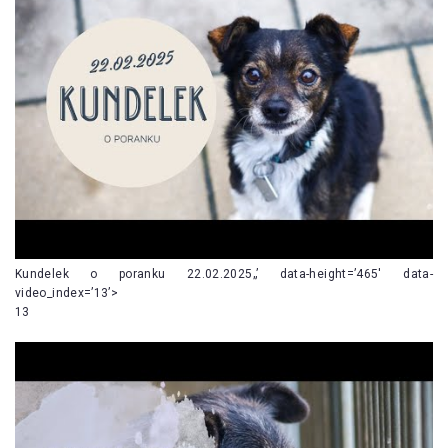
Kundelek o poranku 22.02.2025„’ data-height=’465′ data-
video_index=’13’>
13