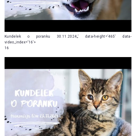
Kundelek o poranku 30.11.2024„’ data-height=’465′ data-
video_index=’16’>
16