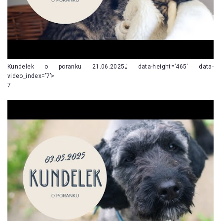
Kundelek o poranku 21.06.2025„’ data-height=’465′ data-
video_index=’7’>
7