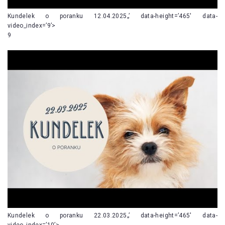
Kundelek o poranku 12.04.2025„’ data-height=’465′ data-
video_index=’9’>
9
Kundelek o poranku 22.03.2025„’ data-height=’465′ data-
video_index=’10’>