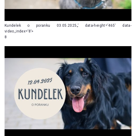
Kundelek o poranku 03.05.2025„’ data-height=’465′ data-
video_index=’8’>
8