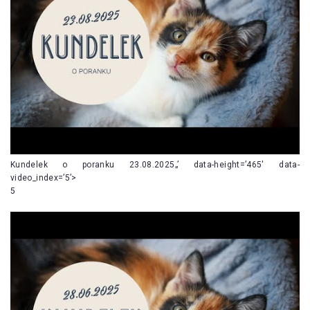
Kundelek o poranku 23.08.2025„’ data-height=’465′ data-
video_index=’5’>
5