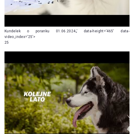
Kundelek o poranku 01.06.2024„’ data-height=’465′ data-
video_index=’25’>
25