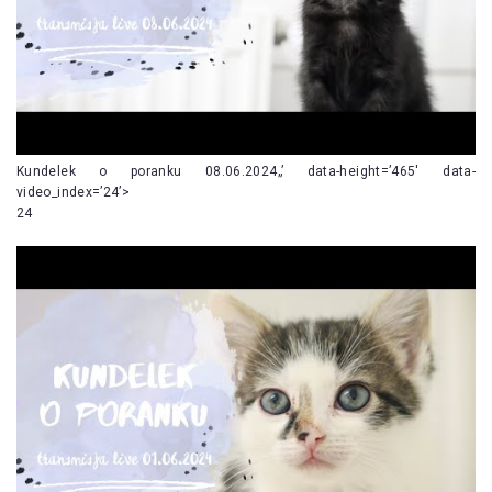
Kundelek o poranku 08.06.2024„’ data-height=’465′ data-
video_index=’24’>
24