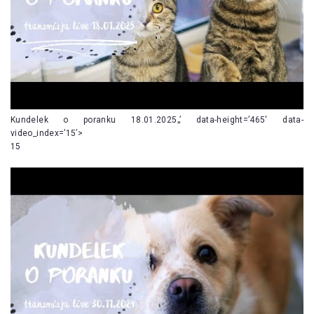
Kundelek o poranku 18.01.2025„’ data-height=’465′ data-
video_index=’15’>
15