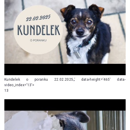
Kundelek o poranku 22.02.2025„’ data-height=’465′ data-
video_index=’13’>
13