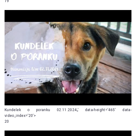
19
Kundelek o poranku 02.11.2024„’ data-height=’465′ data-
video_index=’20’>
20