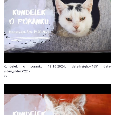
Kundelek o poranku 19.10.2024„’ data-height=’465′ data-
video_index=’22’>
22