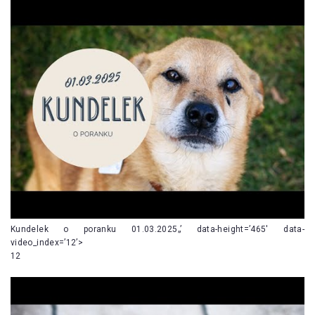
Kundelek o poranku 01.03.2025„’ data-height=’465′ data-
video_index=’12’>
12