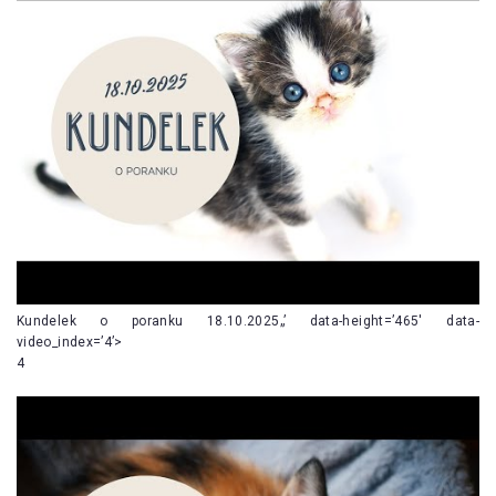
Kundelek o poranku 18.10.2025„’ data-height=’465′ data-
video_index=’4’>
4