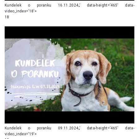
Kundelek o poranku 16.11.2024„’ data-height=’465′ data-
video_index=’18’>
18
Kundelek o poranku 09.11.2024„’ data-height=’465′ data-
video_index=’19’>