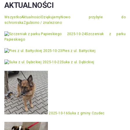
AKTUALNOŚCI
Wszystko
Aktualności
Dziękujemy
Nowo przybyłe do
schroniska
Zgubiono / znaleziono
2025-10-24
Szczeniak z parku
Papieskiego
2025-10-23
Pies z ul. Bałtyckiej
2025-10-22
Suka z ul. Dębickiej
2025-10-16
Suka z gminy Czudec