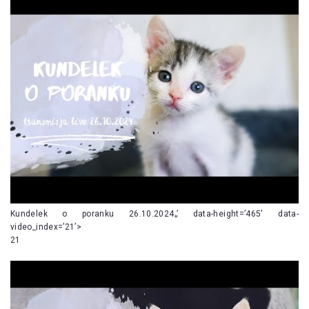
Kundelek o poranku 26.10.2024„’ data-height=’465′ data-
video_index=’21’>
21