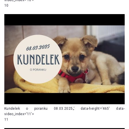
10
Kundelek o poranku 08.03.2025„’ data-height=’465′ data-
video_index=’11’>
11