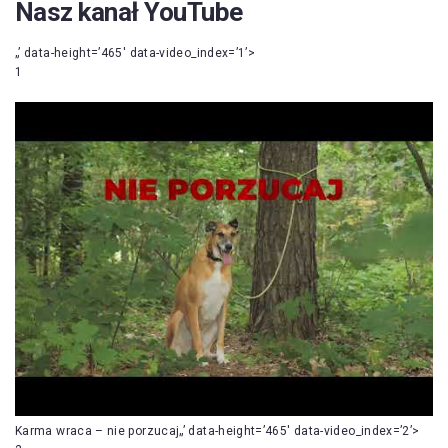
Nasz kanał YouTube
„’ data-height=’465′ data-video_index=’1’>
1
Karma wraca – nie porzucaj„’ data-height=’465′ data-video_index=’2’>