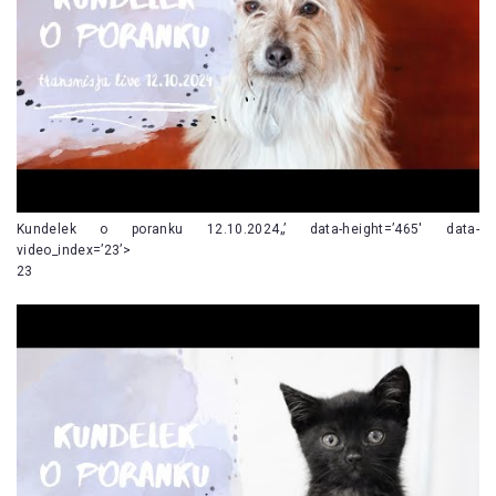
Kundelek o poranku 12.10.2024„’ data-height=’465′ data-
video_index=’23’>
23