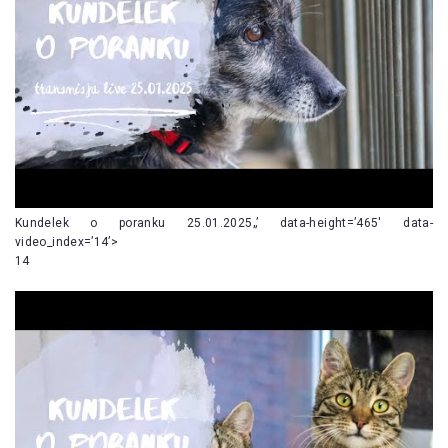
Kundelek o poranku 25.01.2025„’ data-height=’465′ data-
video_index=’14’>
14