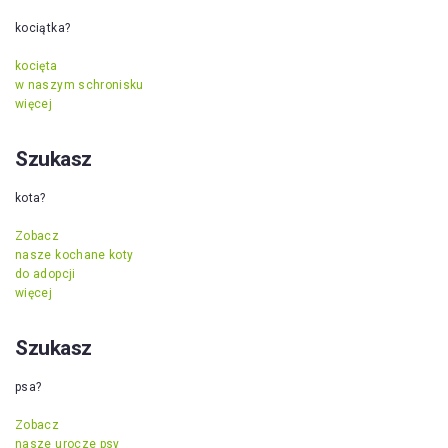
kociątka?
kocięta
w naszym schronisku
więcej
Szukasz
kota?
Zobacz
nasze kochane koty
do adopcji
więcej
Szukasz
psa?
Zobacz
nasze urocze psy