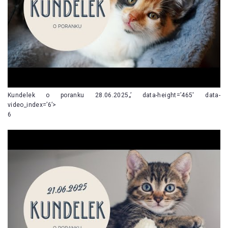
Kundelek o poranku 28.06.2025„’ data-height=’465′ data-
video_index=’6’>
6