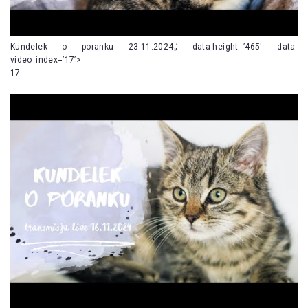
Kundelek o poranku 23.11.2024„’ data-height=’465′ data-
video_index=’17’>
17