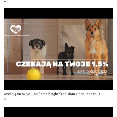
2
Czekają na twoje 1,5%„’ data-height=’465′ data-video_index=’3’>
3