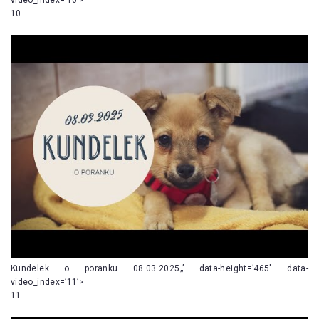
10
Kundelek o poranku 08.03.2025„’ data-height=’465′ data-
video_index=’11’>
11