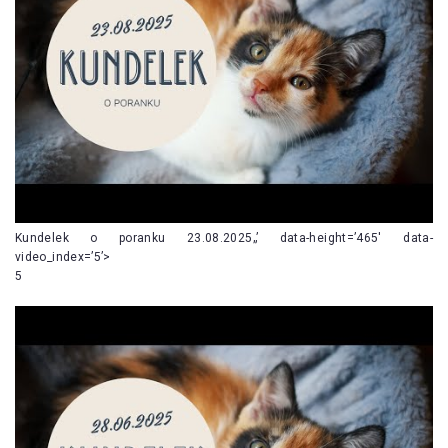
Kundelek o poranku 23.08.2025„’ data-height=’465′ data-
video_index=’5’>
5