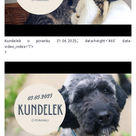
Kundelek o poranku 21.06.2025„’ data-height=’465′ data-
video_index=’7’>
7