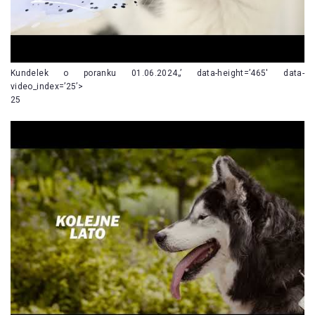
Kundelek o poranku 01.06.2024„’ data-height=’465′ data-
video_index=’25’>
25