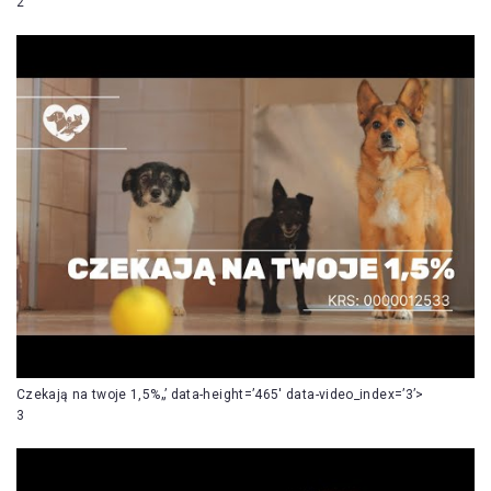
2
Czekają na twoje 1,5%„’ data-height=’465′ data-video_index=’3’>
3