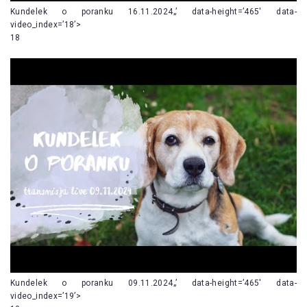
Kundelek o poranku 16.11.2024„’ data-height=’465′ data-
video_index=’18’>
18
Kundelek o poranku 09.11.2024„’ data-height=’465′ data-
video_index=’19’>