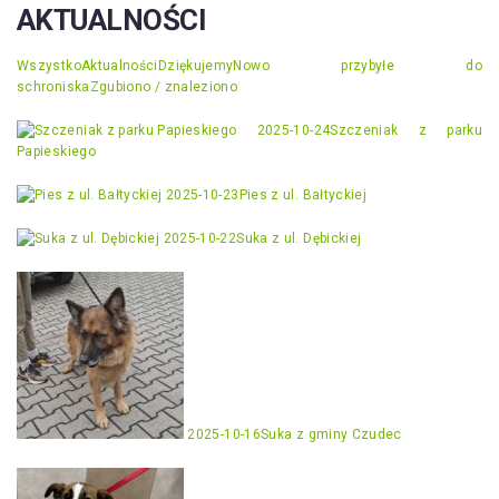
AKTUALNOŚCI
Wszystko
Aktualności
Dziękujemy
Nowo przybyłe do
schroniska
Zgubiono / znaleziono
2025-10-24
Szczeniak z parku
Papieskiego
2025-10-23
Pies z ul. Bałtyckiej
2025-10-22
Suka z ul. Dębickiej
2025-10-16
Suka z gminy Czudec