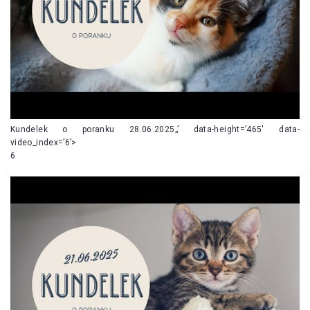
Kundelek o poranku 28.06.2025„’ data-height=’465′ data-
video_index=’6’>
6