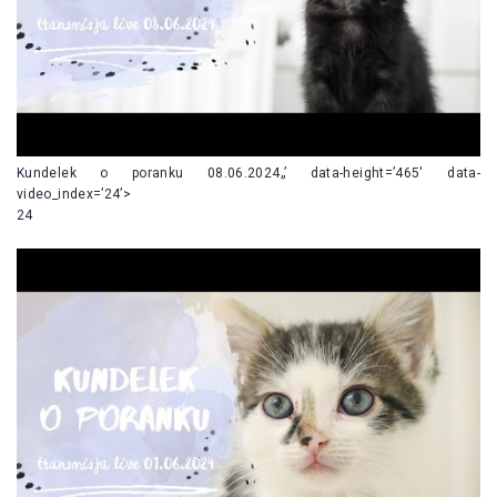
Kundelek o poranku 08.06.2024„’ data-height=’465′ data-
video_index=’24’>
24