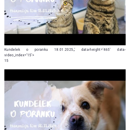
Kundelek o poranku 18.01.2025„’ data-height=’465′ data-
video_index=’15’>
15