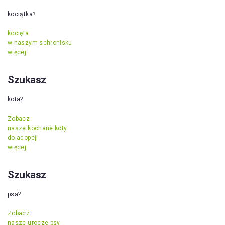
kociątka?
kocięta
w naszym schronisku
więcej
Szukasz
kota?
Zobacz
nasze kochane koty
do adopcji
więcej
Szukasz
psa?
Zobacz
nasze urocze psy