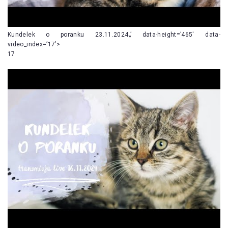
Kundelek o poranku 23.11.2024„’ data-height=’465′ data-
video_index=’17’>
17