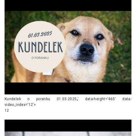
Kundelek o poranku 01.03.2025„’ data-height=’465′ data-
video_index=’12’>
12