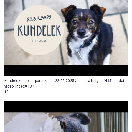
Kundelek o poranku 22.02.2025„’ data-height=’465′ data-
video_index=’13’>
13