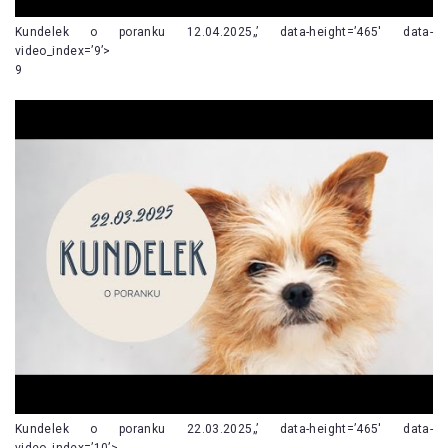
Kundelek o poranku 12.04.2025„’ data-height=’465′ data-
video_index=’9’>
9
Kundelek o poranku 22.03.2025„’ data-height=’465′ data-
video_index=’10’>