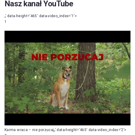
Nasz kanał YouTube
„’ data-height=’465′ data-video_index=’1’>
1
Karma wraca – nie porzucaj„’ data-height=’465′ data-video_index=’2’>