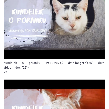
Kundelek o poranku 19.10.2024„’ data-height=’465′ data-
video_index=’22’>
22