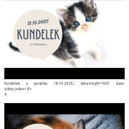
Kundelek o poranku 18.10.2025„’ data-height=’465′ data-
video_index=’4’>
4