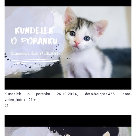
Kundelek o poranku 26.10.2024„’ data-height=’465′ data-
video_index=’21’>
21