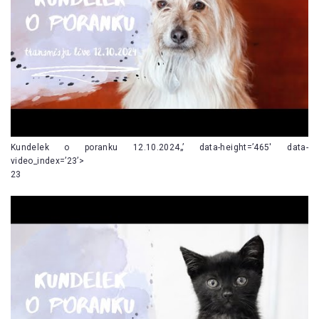
Kundelek o poranku 12.10.2024„’ data-height=’465′ data-
video_index=’23’>
23