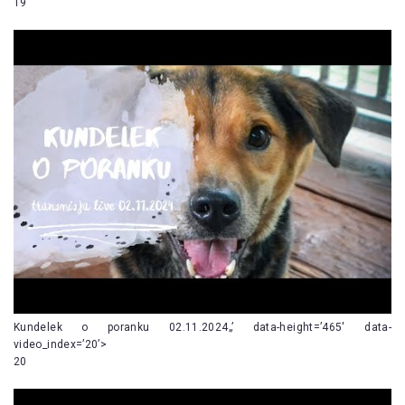
19
Kundelek o poranku 02.11.2024„’ data-height=’465′ data-
video_index=’20’>
20