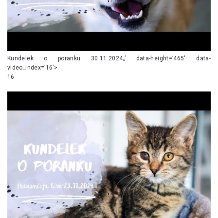
Kundelek o poranku 30.11.2024„’ data-height=’465′ data-
video_index=’16’>
16