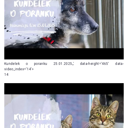
Kundelek o poranku 25.01.2025„’ data-height=’465′ data-
video_index=’14’>
14