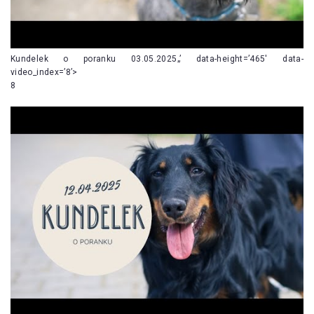
Kundelek o poranku 03.05.2025„’ data-height=’465′ data-
video_index=’8’>
8