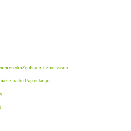
schroniska
Zgubiono / znaleziono
iak z parku Papieskiego
ej
j