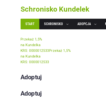
Skip
Schronisko Kundelek
to
content
START
SCHRONISKO
ADOPCJA
Przekaż 1,5%
na Kundelka
KRS: 0000012533
Przekaż 1,5%
na Kundelka
KRS: 0000012533
Adoptuj
Adoptuj