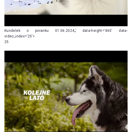
Kundelek o poranku 01.06.2024„’ data-height=’465′ data-
video_index=’25’>
25