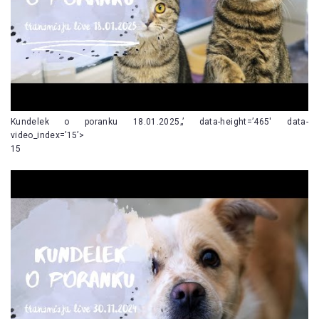
Kundelek o poranku 18.01.2025„’ data-height=’465′ data-
video_index=’15’>
15