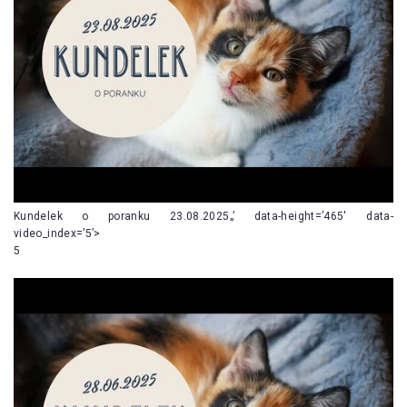
Kundelek o poranku 23.08.2025„’ data-height=’465′ data-
video_index=’5’>
5