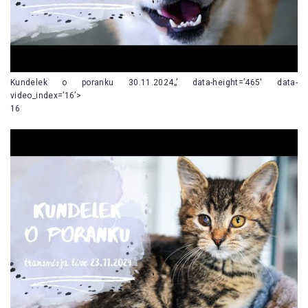
Kundelek o poranku 30.11.2024„’ data-height=’465′ data-
video_index=’16’>
16