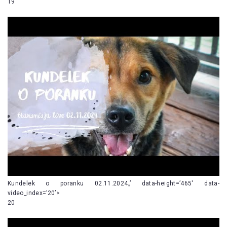
19
Kundelek o poranku 02.11.2024„’ data-height=’465′ data-
video_index=’20’>
20