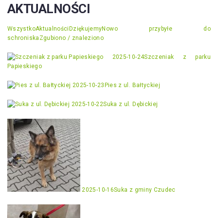
AKTUALNOŚCI
Wszystko
Aktualności
Dziękujemy
Nowo przybyłe do
schroniska
Zgubiono / znaleziono
2025-10-24
Szczeniak z parku
Papieskiego
2025-10-23
Pies z ul. Bałtyckiej
2025-10-22
Suka z ul. Dębickiej
2025-10-16
Suka z gminy Czudec