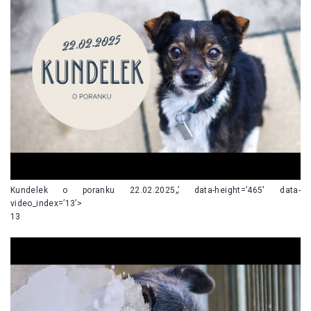
Kundelek o poranku 22.02.2025„’ data-height=’465′ data-
video_index=’13’>
13