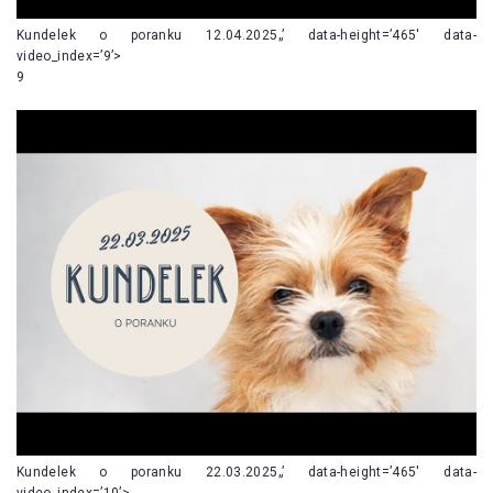
Kundelek o poranku 12.04.2025„’ data-height=’465′ data-
video_index=’9’>
9
Kundelek o poranku 22.03.2025„’ data-height=’465′ data-
video_index=’10’>