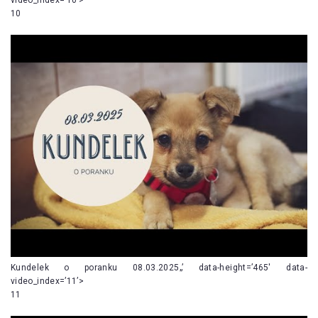
10
Kundelek o poranku 08.03.2025„’ data-height=’465′ data-
video_index=’11’>
11