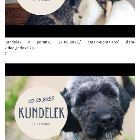
Kundelek o poranku 21.06.2025„’ data-height=’465′ data-
video_index=’7’>
7