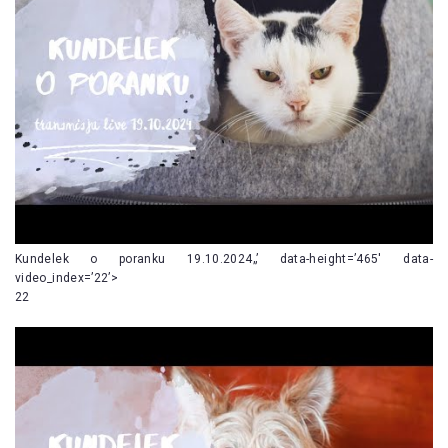
Kundelek o poranku 19.10.2024„’ data-height=’465′ data-
video_index=’22’>
22