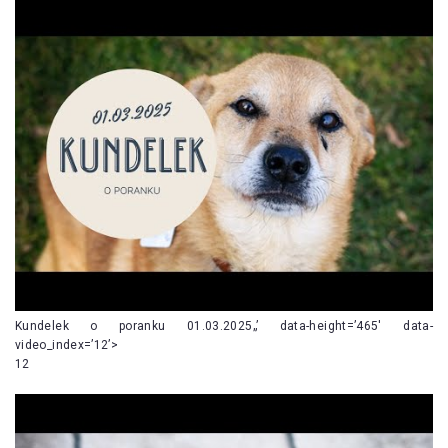
Kundelek o poranku 01.03.2025„’ data-height=’465′ data-
video_index=’12’>
12