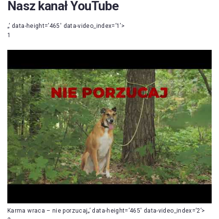
Nasz kanał YouTube
„’ data-height=’465′ data-video_index=’1’>
1
Karma wraca – nie porzucaj„’ data-height=’465′ data-video_index=’2’>