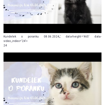
Kundelek o poranku 08.06.2024„’ data-height=’465′ data-
video_index=’24’>
24