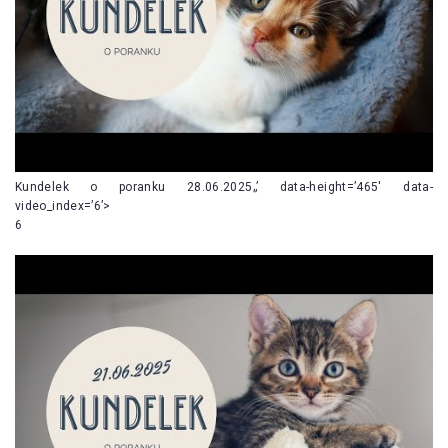
Kundelek o poranku 28.06.2025„’ data-height=’465′ data-
video_index=’6’>
6