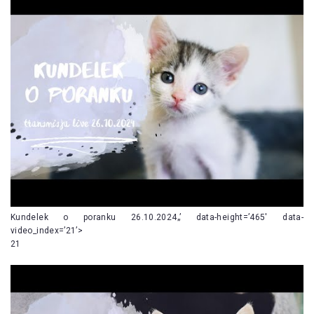
Kundelek o poranku 26.10.2024„’ data-height=’465′ data-
video_index=’21’>
21