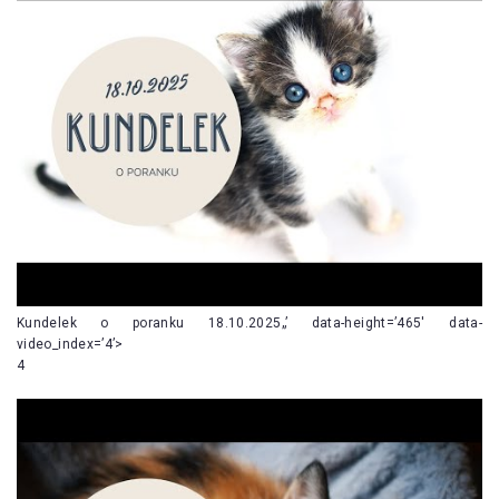
Kundelek o poranku 18.10.2025„’ data-height=’465′ data-
video_index=’4’>
4