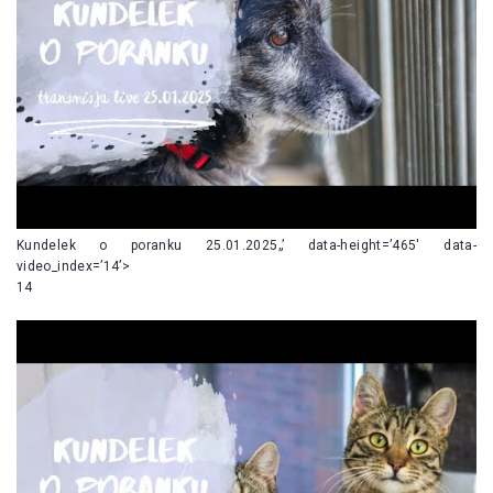
Kundelek o poranku 25.01.2025„’ data-height=’465′ data-
video_index=’14’>
14