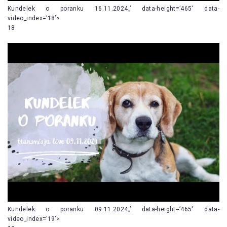
Kundelek o poranku 16.11.2024„’ data-height=’465′ data-
video_index=’18’>
18
Kundelek o poranku 09.11.2024„’ data-height=’465′ data-
video_index=’19’>