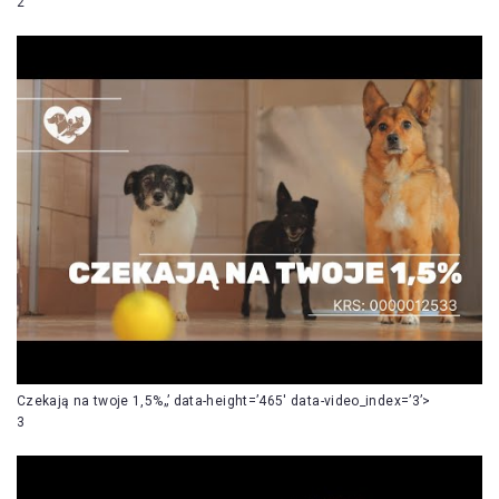
2
Czekają na twoje 1,5%„’ data-height=’465′ data-video_index=’3’>
3