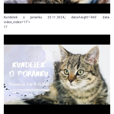
Kundelek o poranku 23.11.2024„’ data-height=’465′ data-
video_index=’17’>
17