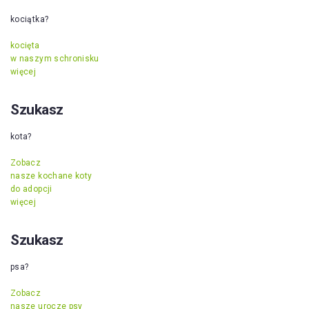
kociątka?
kocięta
w naszym schronisku
więcej
Szukasz
kota?
Zobacz
nasze kochane koty
do adopcji
więcej
Szukasz
psa?
Zobacz
nasze urocze psy