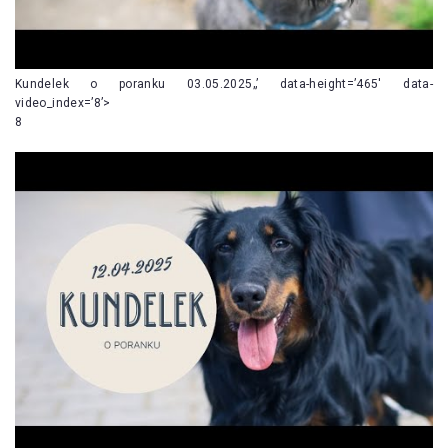
Kundelek o poranku 03.05.2025„’ data-height=’465′ data-
video_index=’8’>
8