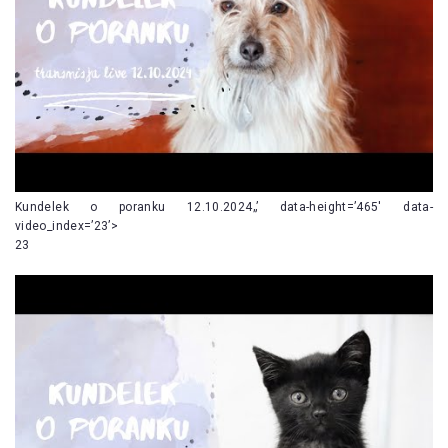
Kundelek o poranku 12.10.2024„’ data-height=’465′ data-
video_index=’23’>
23