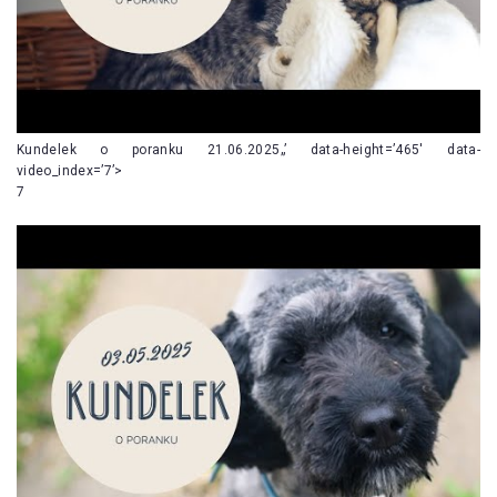
Kundelek o poranku 21.06.2025„’ data-height=’465′ data-
video_index=’7’>
7