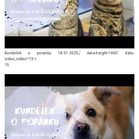
Kundelek o poranku 18.01.2025„’ data-height=’465′ data-
video_index=’15’>
15