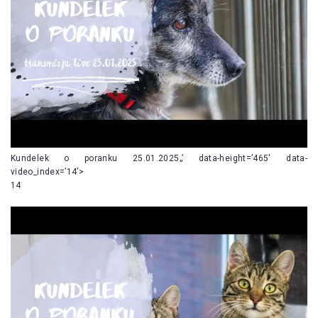
Kundelek o poranku 25.01.2025„’ data-height=’465′ data-
video_index=’14’>
14