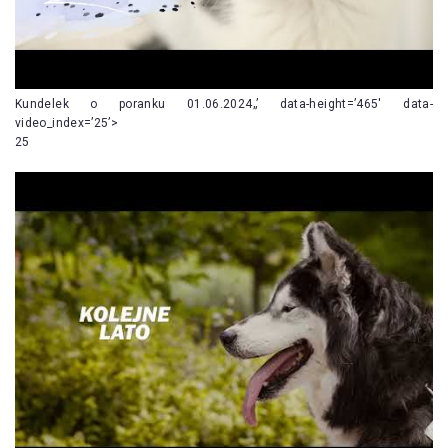
Kundelek o poranku 01.06.2024„’ data-height=’465′ data-
video_index=’25’>
25