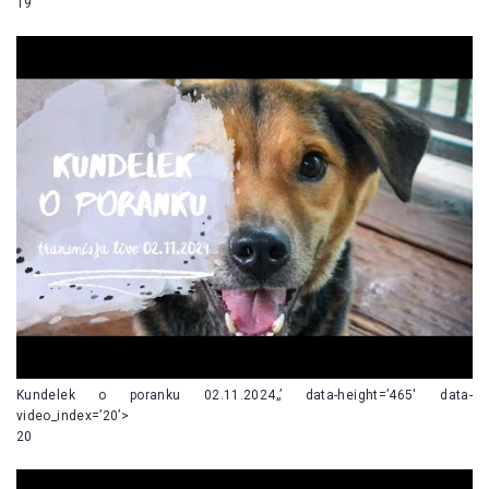
19
Kundelek o poranku 02.11.2024„’ data-height=’465′ data-
video_index=’20’>
20