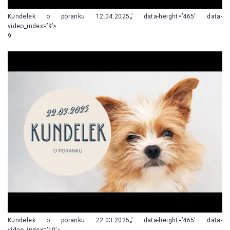
Kundelek o poranku 12.04.2025„’ data-height=’465′ data-
video_index=’9’>
9
Kundelek o poranku 22.03.2025„’ data-height=’465′ data-
video_index=’10’>