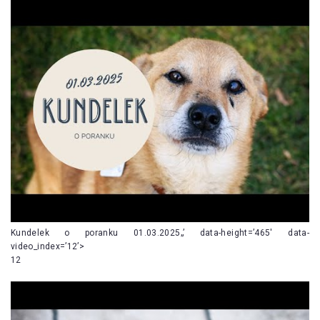
Kundelek o poranku 01.03.2025„’ data-height=’465′ data-
video_index=’12’>
12