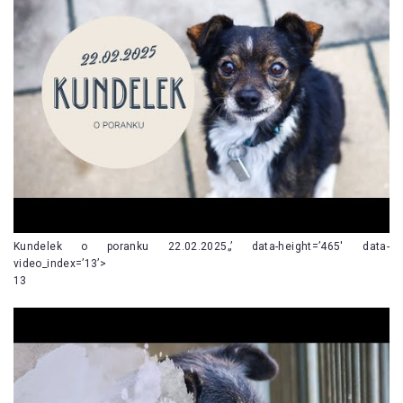
Kundelek o poranku 22.02.2025„’ data-height=’465′ data-
video_index=’13’>
13