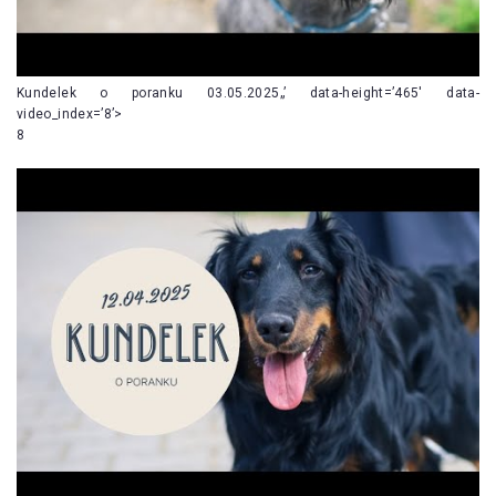
Kundelek o poranku 03.05.2025„’ data-height=’465′ data-
video_index=’8’>
8