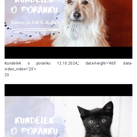
Kundelek o poranku 12.10.2024„’ data-height=’465′ data-
video_index=’23’>
23