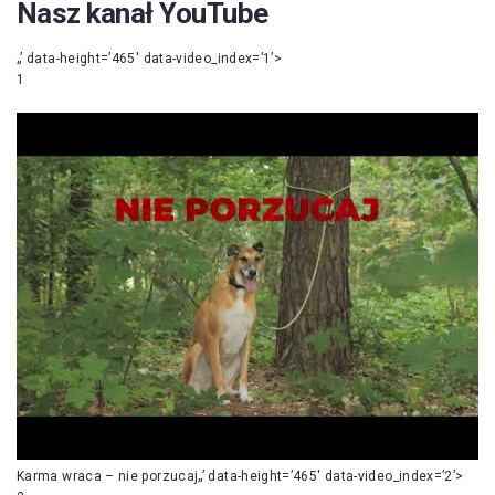
Nasz kanał YouTube
„’ data-height=’465′ data-video_index=’1’>
1
Karma wraca – nie porzucaj„’ data-height=’465′ data-video_index=’2’>