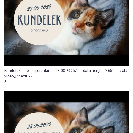
Kundelek o poranku 23.08.2025„’ data-height=’465′ data-
video_index=’5’>
5