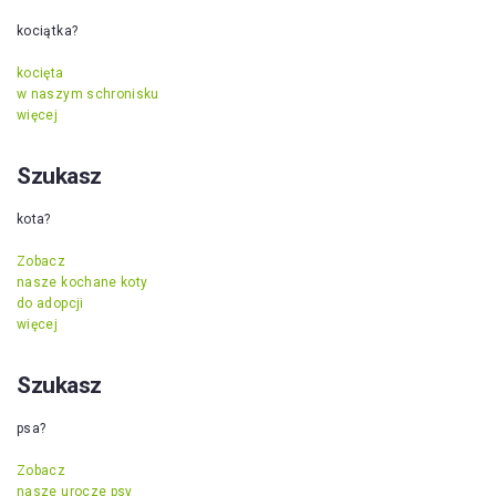
kociątka?
kocięta
w naszym schronisku
więcej
Szukasz
kota?
Zobacz
nasze kochane koty
do adopcji
więcej
Szukasz
psa?
Zobacz
nasze urocze psy