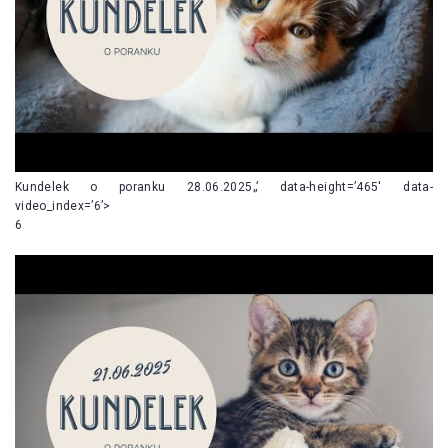
Kundelek o poranku 28.06.2025„’ data-height=’465′ data-
video_index=’6’>
6