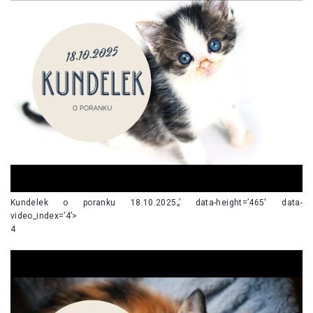
Kundelek o poranku 18.10.2025„’ data-height=’465′ data-
video_index=’4’>
4