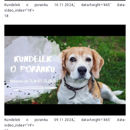
Kundelek o poranku 16.11.2024„’ data-height=’465′ data-
video_index=’18’>
18
Kundelek o poranku 09.11.2024„’ data-height=’465′ data-
video_index=’19’>