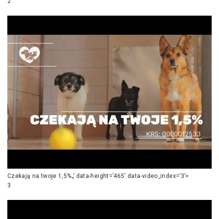
2
Czekają na twoje 1,5%„’ data-height=’465′ data-video_index=’3’>
3