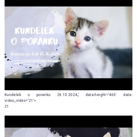
Kundelek o poranku 26.10.2024„’ data-height=’465′ data-
video_index=’21’>
21