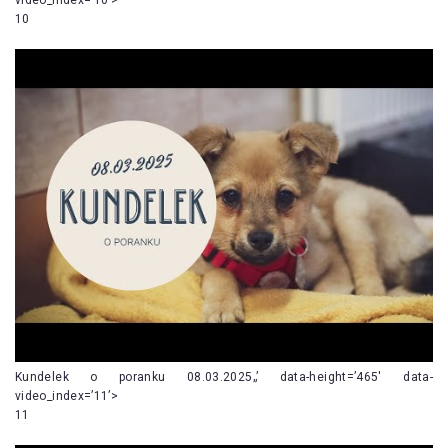
10
Kundelek o poranku 08.03.2025„’ data-height=’465′ data-
video_index=’11’>
11