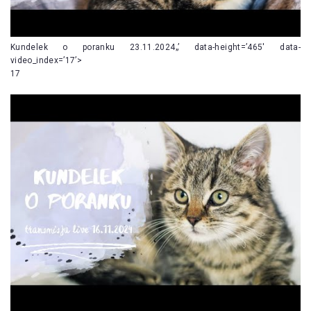
Kundelek o poranku 23.11.2024„’ data-height=’465′ data-
video_index=’17’>
17