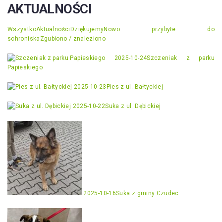
AKTUALNOŚCI
Wszystko
Aktualności
Dziękujemy
Nowo przybyłe do
schroniska
Zgubiono / znaleziono
2025-10-24
Szczeniak z parku
Papieskiego
2025-10-23
Pies z ul. Bałtyckiej
2025-10-22
Suka z ul. Dębickiej
2025-10-16
Suka z gminy Czudec