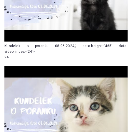
Kundelek o poranku 08.06.2024„’ data-height=’465′ data-
video_index=’24’>
24