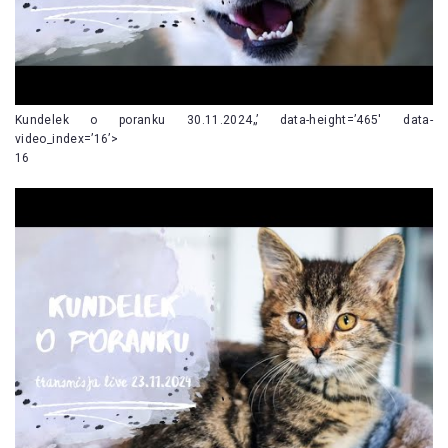
Kundelek o poranku 30.11.2024„’ data-height=’465′ data-
video_index=’16’>
16