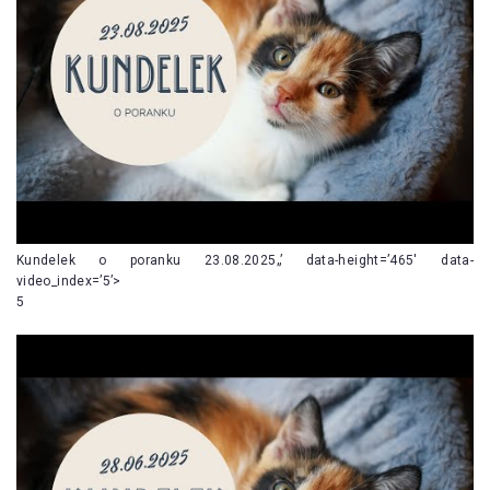
Kundelek o poranku 23.08.2025„’ data-height=’465′ data-
video_index=’5’>
5