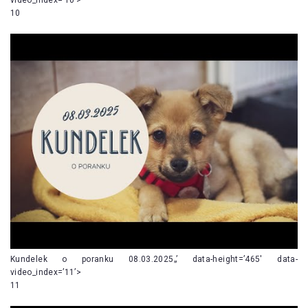
10
Kundelek o poranku 08.03.2025„’ data-height=’465′ data-
video_index=’11’>
11