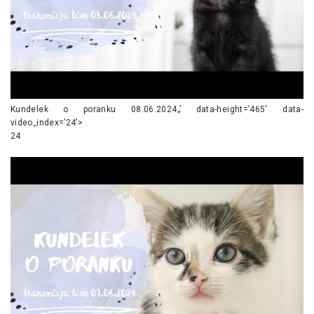
Kundelek o poranku 08.06.2024„’ data-height=’465′ data-
video_index=’24’>
24