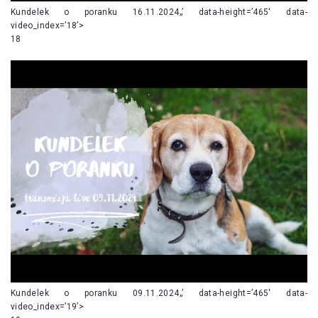
Kundelek o poranku 16.11.2024„’ data-height=’465′ data-
video_index=’18’>
18
Kundelek o poranku 09.11.2024„’ data-height=’465′ data-
video_index=’19’>