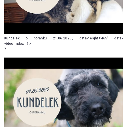
Kundelek o poranku 21.06.2025„’ data-height=’465′ data-
video_index=’7’>
7