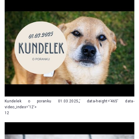
Kundelek o poranku 01.03.2025„’ data-height=’465′ data-
video_index=’12’>
12