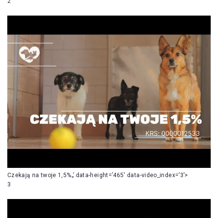
2
Czekają na twoje 1,5%„’ data-height=’465′ data-video_index=’3’>
3