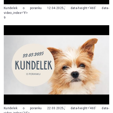
Kundelek o poranku 12.04.2025„’ data-height=’465′ data-
video_index=’9’>
9
Kundelek o poranku 22.03.2025„’ data-height=’465′ data-
video_index=’10’>