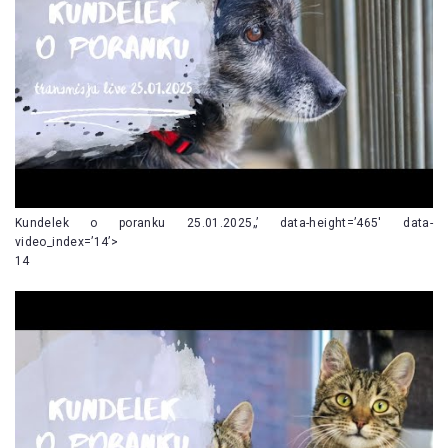
Kundelek o poranku 25.01.2025„’ data-height=’465′ data-
video_index=’14’>
14