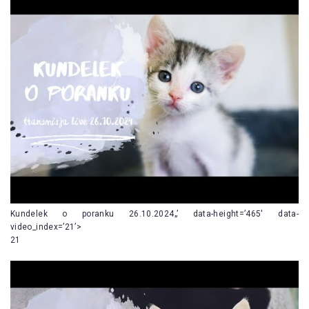
Kundelek o poranku 26.10.2024„’ data-height=’465′ data-
video_index=’21’>
21