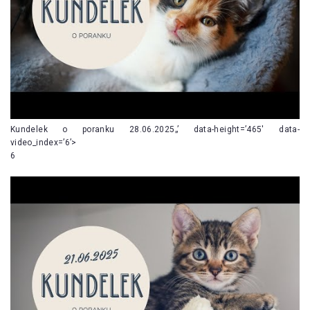
Kundelek o poranku 28.06.2025„’ data-height=’465′ data-
video_index=’6’>
6