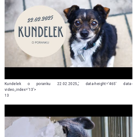
Kundelek o poranku 22.02.2025„’ data-height=’465′ data-
video_index=’13’>
13