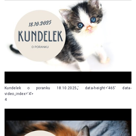
Kundelek o poranku 18.10.2025„’ data-height=’465′ data-
video_index=’4’>
4