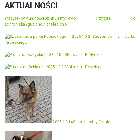
AKTUALNOŚCI
Wszystko
Aktualności
Dziękujemy
Nowo przybyłe do
schroniska
Zgubiono / znaleziono
2025-10-24
Szczeniak z parku
Papieskiego
2025-10-23
Pies z ul. Bałtyckiej
2025-10-22
Suka z ul. Dębickiej
2025-10-16
Suka z gminy Czudec