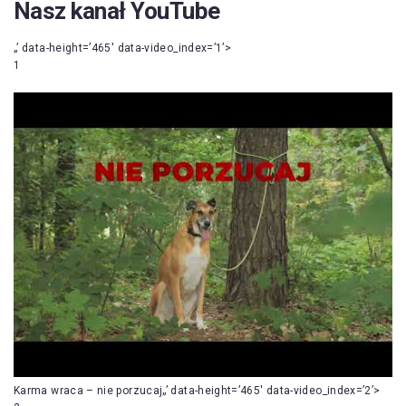
Nasz kanał YouTube
„’ data-height=’465′ data-video_index=’1’>
1
Karma wraca – nie porzucaj„’ data-height=’465′ data-video_index=’2’>