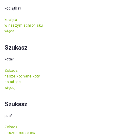
kociątka?
kocięta
w naszym schronisku
więcej
Szukasz
kota?
Zobacz
nasze kochane koty
do adopcji
więcej
Szukasz
psa?
Zobacz
nasze urocze psy