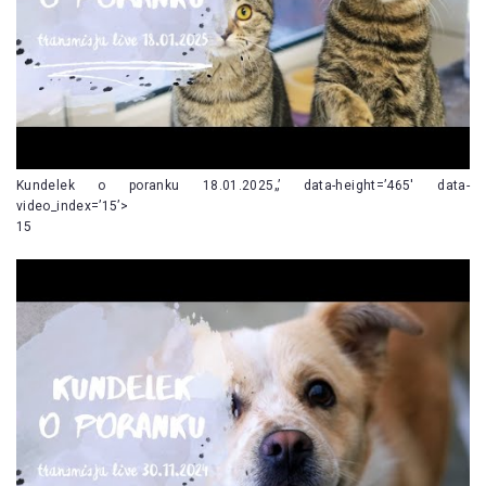
Kundelek o poranku 18.01.2025„’ data-height=’465′ data-
video_index=’15’>
15