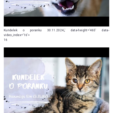
Kundelek o poranku 30.11.2024„’ data-height=’465′ data-
video_index=’16’>
16