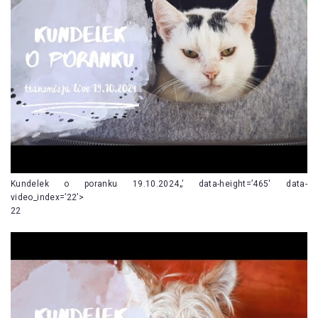
Kundelek o poranku 19.10.2024„’ data-height=’465′ data-
video_index=’22’>
22