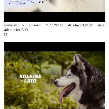
Kundelek o poranku 01.06.2024„’ data-height=’465′ data-
video_index=’25’>
25