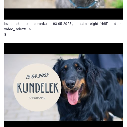
Kundelek o poranku 03.05.2025„’ data-height=’465′ data-
video_index=’8’>
8