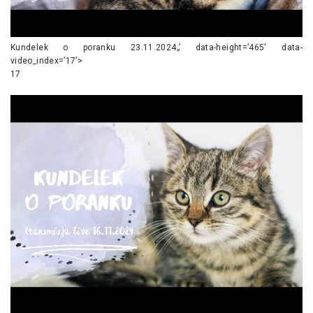
Kundelek o poranku 23.11.2024„’ data-height=’465′ data-
video_index=’17’>
17