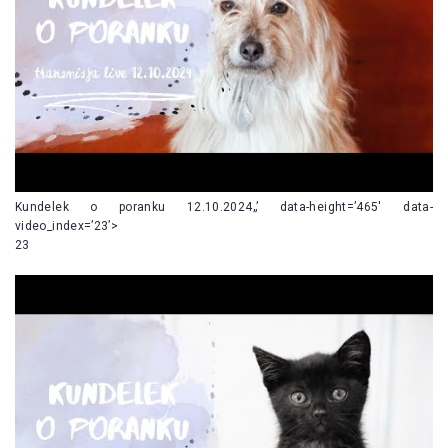
Kundelek o poranku 12.10.2024„’ data-height=’465′ data-
video_index=’23’>
23