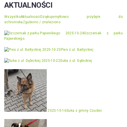
AKTUALNOŚCI
Wszystko
Aktualności
Dziękujemy
Nowo przybyłe do
schroniska
Zgubiono / znaleziono
2025-10-24
Szczeniak z parku
Papieskiego
2025-10-23
Pies z ul. Bałtyckiej
2025-10-22
Suka z ul. Dębickiej
2025-10-16
Suka z gminy Czudec