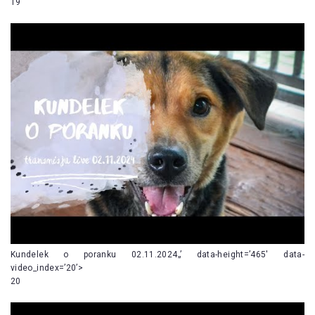
19
Kundelek o poranku 02.11.2024„’ data-height=’465′ data-
video_index=’20’>
20