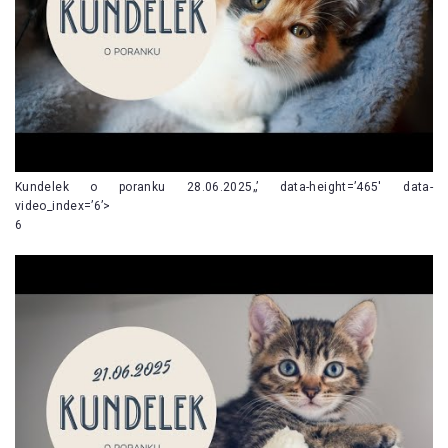
Kundelek o poranku 28.06.2025„’ data-height=’465′ data-
video_index=’6’>
6