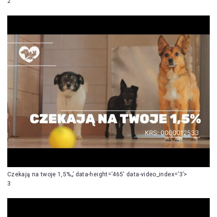
2
Czekają na twoje 1,5%„’ data-height=’465′ data-video_index=’3’>
3