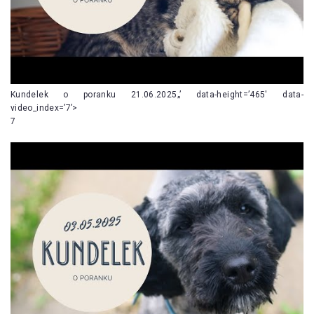
Kundelek o poranku 21.06.2025„’ data-height=’465′ data-
video_index=’7’>
7