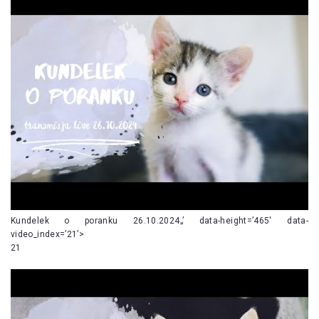
Kundelek o poranku 26.10.2024„’ data-height=’465′ data-
video_index=’21’>
21