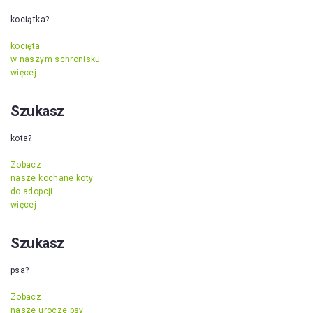
kociątka?
kocięta
w naszym schronisku
więcej
Szukasz
kota?
Zobacz
nasze kochane koty
do adopcji
więcej
Szukasz
psa?
Zobacz
nasze urocze psy