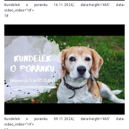
Kundelek o poranku 16.11.2024„’ data-height=’465′ data-
video_index=’18’>
18
Kundelek o poranku 09.11.2024„’ data-height=’465′ data-
video_index=’19’>