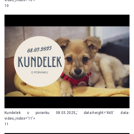
10
Kundelek o poranku 08.03.2025„’ data-height=’465′ data-
video_index=’11’>
11