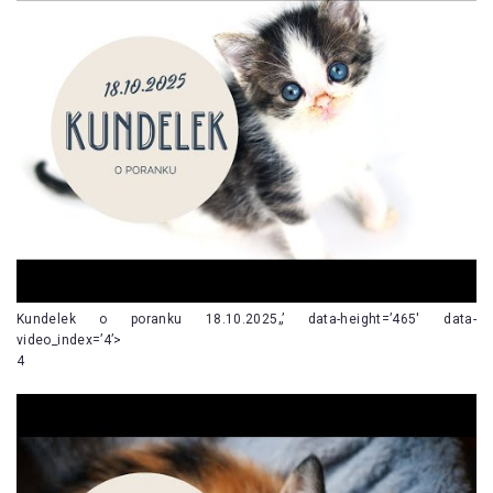
Kundelek o poranku 18.10.2025„’ data-height=’465′ data-
video_index=’4’>
4