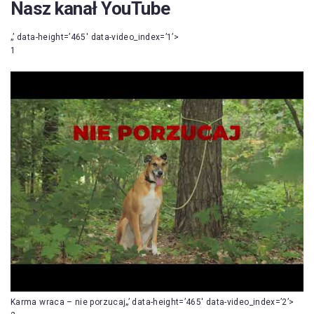
Nasz kanał YouTube
„’ data-height=’465′ data-video_index=’1’>
1
Karma wraca – nie porzucaj„’ data-height=’465′ data-video_index=’2’>