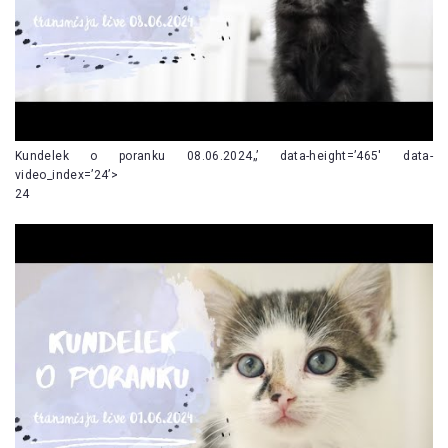
Kundelek o poranku 08.06.2024„’ data-height=’465′ data-
video_index=’24’>
24