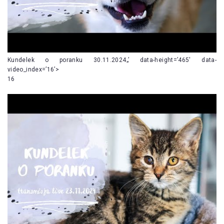
Kundelek o poranku 30.11.2024„’ data-height=’465′ data-
video_index=’16’>
16