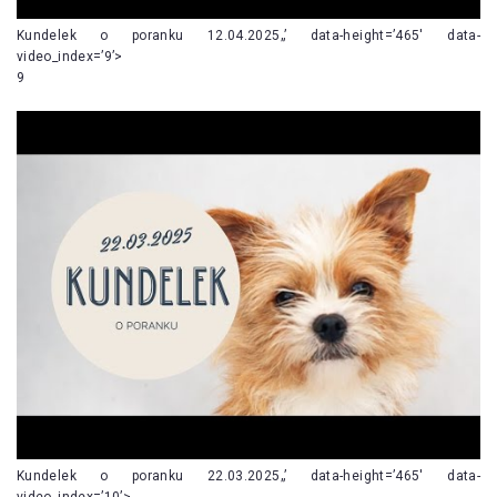
Kundelek o poranku 12.04.2025„’ data-height=’465′ data-
video_index=’9’>
9
Kundelek o poranku 22.03.2025„’ data-height=’465′ data-
video_index=’10’>