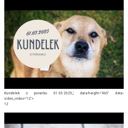
Kundelek o poranku 01.03.2025„’ data-height=’465′ data-
video_index=’12’>
12