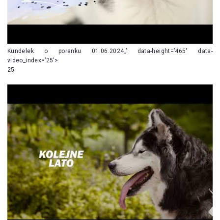
Kundelek o poranku 01.06.2024„’ data-height=’465′ data-
video_index=’25’>
25