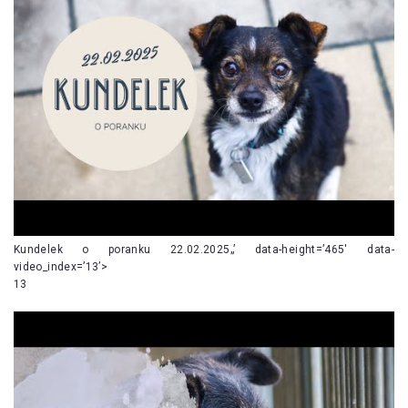
Kundelek o poranku 22.02.2025„’ data-height=’465′ data-
video_index=’13’>
13