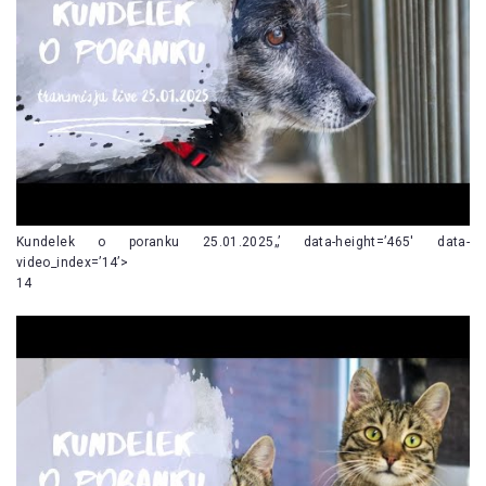
Kundelek o poranku 25.01.2025„’ data-height=’465′ data-
video_index=’14’>
14