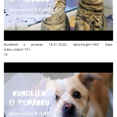
Kundelek o poranku 18.01.2025„’ data-height=’465′ data-
video_index=’15’>
15