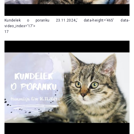
Kundelek o poranku 23.11.2024„’ data-height=’465′ data-
video_index=’17’>
17