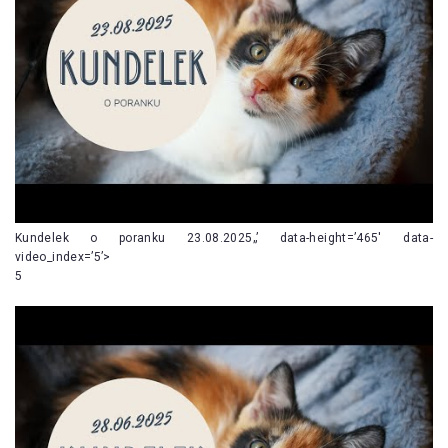
Kundelek o poranku 23.08.2025„’ data-height=’465′ data-
video_index=’5’>
5