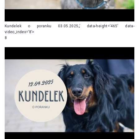
Kundelek o poranku 03.05.2025„’ data-height=’465′ data-
video_index=’8’>
8