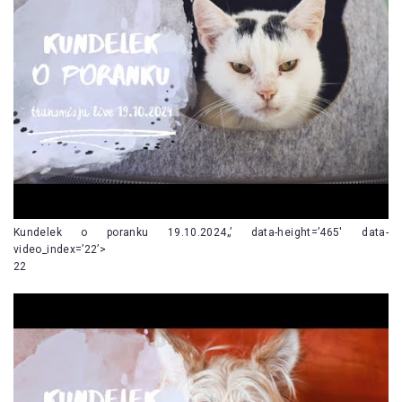
Kundelek o poranku 19.10.2024„’ data-height=’465′ data-
video_index=’22’>
22