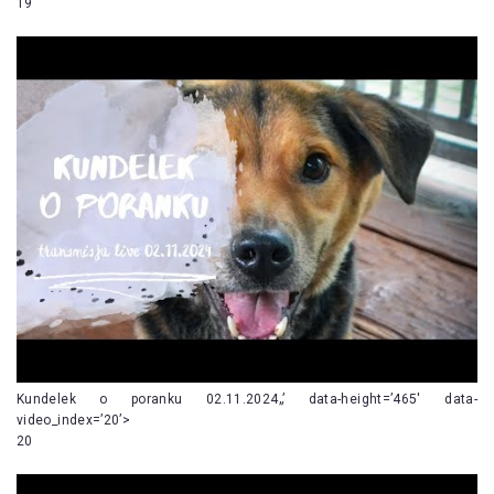
19
Kundelek o poranku 02.11.2024„’ data-height=’465′ data-
video_index=’20’>
20