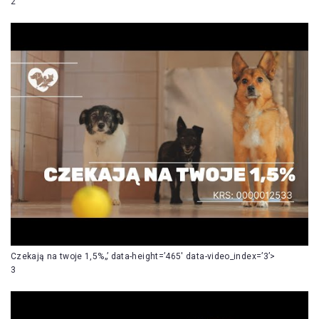
2
Czekają na twoje 1,5%„’ data-height=’465′ data-video_index=’3’>
3