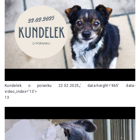
Kundelek o poranku 22.02.2025„’ data-height=’465′ data-
video_index=’13’>
13