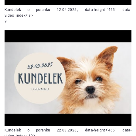
Kundelek o poranku 12.04.2025„’ data-height=’465′ data-
video_index=’9’>
9
Kundelek o poranku 22.03.2025„’ data-height=’465′ data-
video_index=’10’>