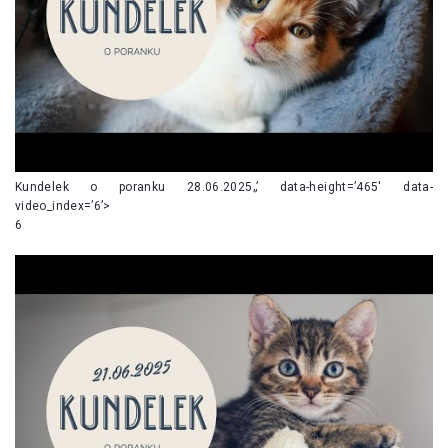
Kundelek o poranku 28.06.2025„’ data-height=’465′ data-
video_index=’6’>
6