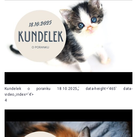
Kundelek o poranku 18.10.2025„’ data-height=’465′ data-
video_index=’4’>
4