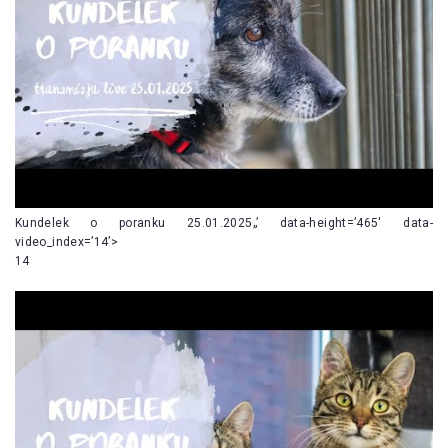
Kundelek o poranku 25.01.2025„’ data-height=’465′ data-
video_index=’14’>
14