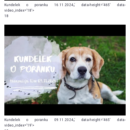
Kundelek o poranku 16.11.2024„’ data-height=’465′ data-
video_index=’18’>
18
Kundelek o poranku 09.11.2024„’ data-height=’465′ data-
video_index=’19’>