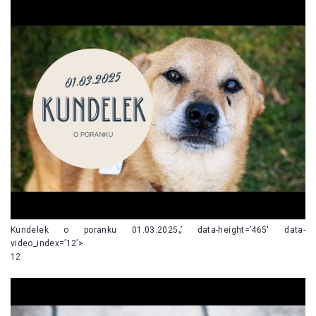
Kundelek o poranku 01.03.2025„’ data-height=’465′ data-
video_index=’12’>
12