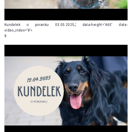
Kundelek o poranku 03.05.2025„’ data-height=’465′ data-
video_index=’8’>
8