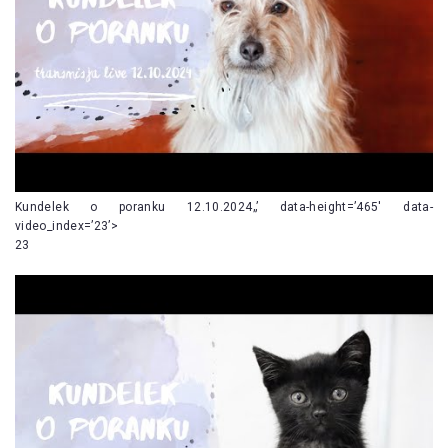
Kundelek o poranku 12.10.2024„’ data-height=’465′ data-
video_index=’23’>
23