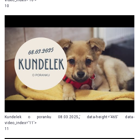
10
Kundelek o poranku 08.03.2025„’ data-height=’465′ data-
video_index=’11’>
11