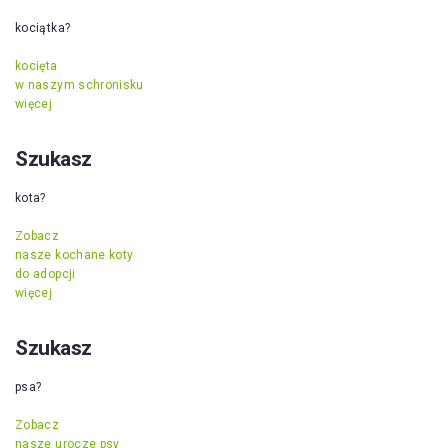
kociątka?
kocięta
w naszym schronisku
więcej
Szukasz
kota?
Zobacz
nasze kochane koty
do adopcji
więcej
Szukasz
psa?
Zobacz
nasze urocze psy