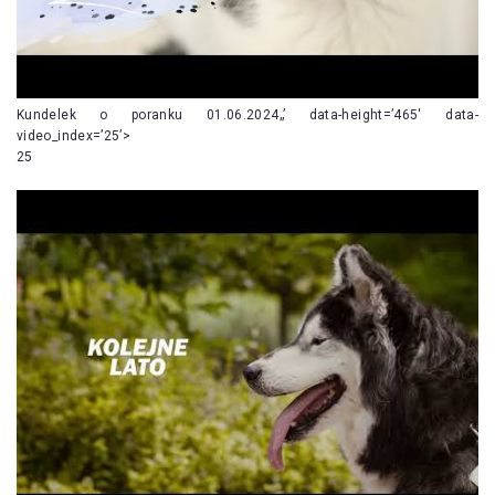
Kundelek o poranku 01.06.2024„’ data-height=’465′ data-
video_index=’25’>
25