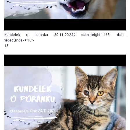
Kundelek o poranku 30.11.2024„’ data-height=’465′ data-
video_index=’16’>
16