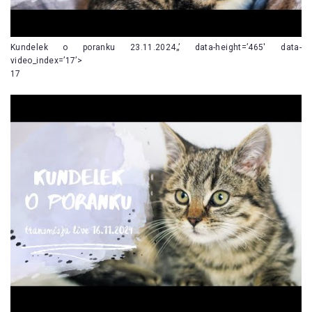
Kundelek o poranku 23.11.2024„’ data-height=’465′ data-
video_index=’17’>
17