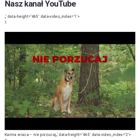
Nasz kanał YouTube
„’ data-height=’465′ data-video_index=’1’>
1
Karma wraca – nie porzucaj„’ data-height=’465′ data-video_index=’2’>