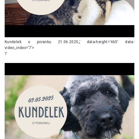
Kundelek o poranku 21.06.2025„’ data-height=’465′ data-
video_index=’7’>
7