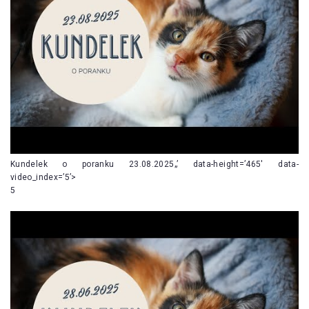
Kundelek o poranku 23.08.2025„’ data-height=’465′ data-
video_index=’5’>
5