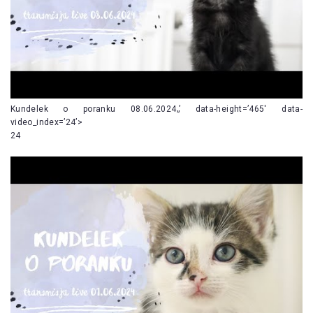
Kundelek o poranku 08.06.2024„’ data-height=’465′ data-
video_index=’24’>
24