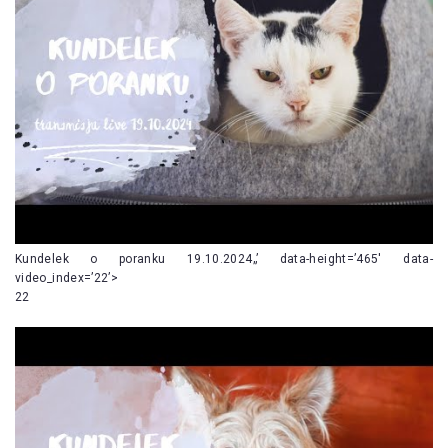
Kundelek o poranku 19.10.2024„’ data-height=’465′ data-
video_index=’22’>
22