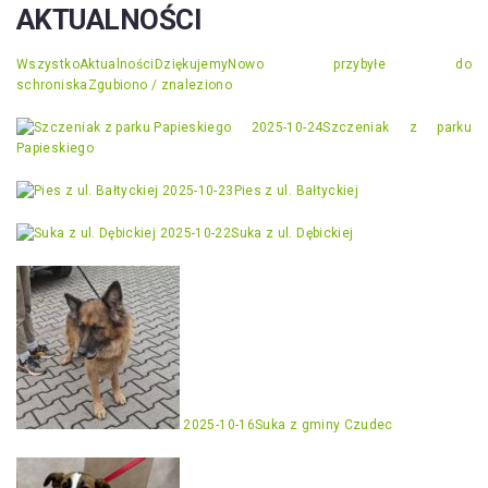
AKTUALNOŚCI
Wszystko
Aktualności
Dziękujemy
Nowo przybyłe do
schroniska
Zgubiono / znaleziono
2025-10-24
Szczeniak z parku
Papieskiego
2025-10-23
Pies z ul. Bałtyckiej
2025-10-22
Suka z ul. Dębickiej
2025-10-16
Suka z gminy Czudec