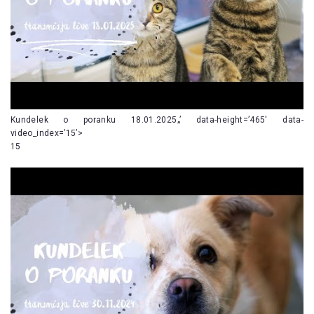
Kundelek o poranku 18.01.2025„’ data-height=’465′ data-
video_index=’15’>
15