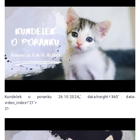
Kundelek o poranku 26.10.2024„’ data-height=’465′ data-
video_index=’21’>
21