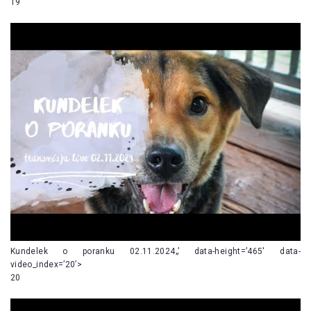
19
Kundelek o poranku 02.11.2024„’ data-height=’465′ data-
video_index=’20’>
20