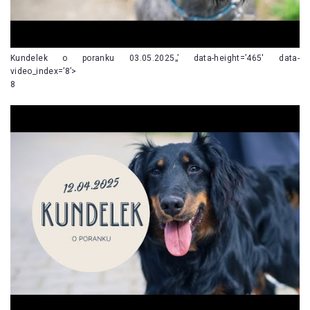
Kundelek o poranku 03.05.2025„’ data-height=’465′ data-
video_index=’8’>
8