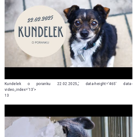
Kundelek o poranku 22.02.2025„’ data-height=’465′ data-
video_index=’13’>
13