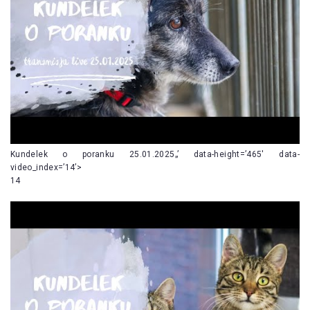
Kundelek o poranku 25.01.2025„’ data-height=’465′ data-
video_index=’14’>
14