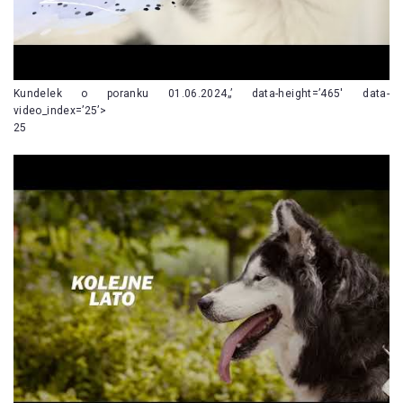
Kundelek o poranku 01.06.2024„’ data-height=’465′ data-
video_index=’25’>
25