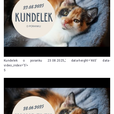
Kundelek o poranku 23.08.2025„’ data-height=’465′ data-
video_index=’5’>
5