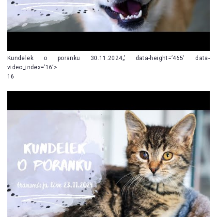
Kundelek o poranku 30.11.2024„’ data-height=’465′ data-
video_index=’16’>
16