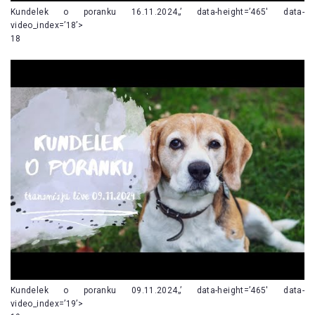
Kundelek o poranku 16.11.2024„’ data-height=’465′ data-
video_index=’18’>
18
Kundelek o poranku 09.11.2024„’ data-height=’465′ data-
video_index=’19’>