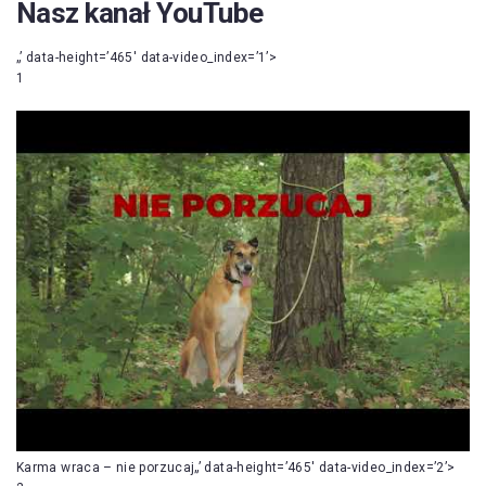
Nasz kanał YouTube
„’ data-height=’465′ data-video_index=’1’>
1
Karma wraca – nie porzucaj„’ data-height=’465′ data-video_index=’2’>