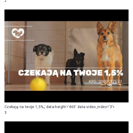
2
Czekają na twoje 1,5%„’ data-height=’465′ data-video_index=’3’>
3