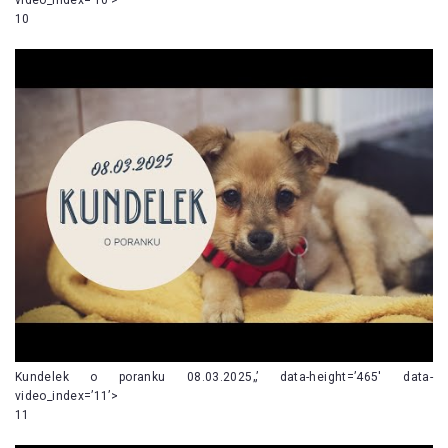
10
Kundelek o poranku 08.03.2025„’ data-height=’465′ data-
video_index=’11’>
11