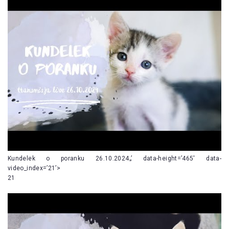
Kundelek o poranku 26.10.2024„’ data-height=’465′ data-
video_index=’21’>
21