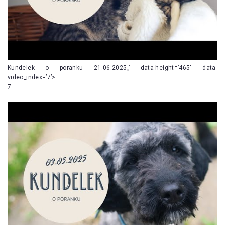
Kundelek o poranku 21.06.2025„’ data-height=’465′ data-
video_index=’7’>
7