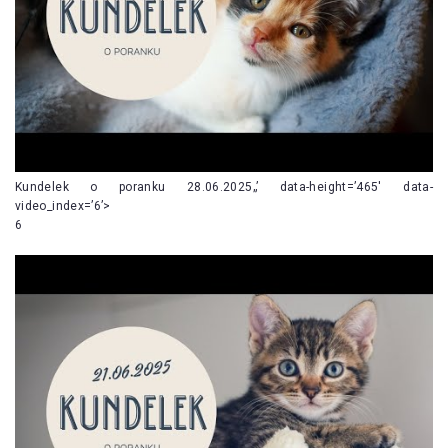
Kundelek o poranku 28.06.2025„’ data-height=’465′ data-
video_index=’6’>
6