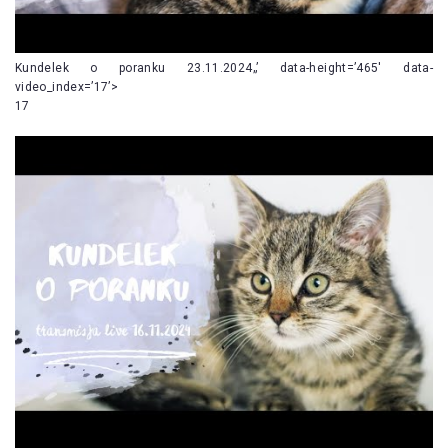
Kundelek o poranku 23.11.2024„’ data-height=’465′ data-
video_index=’17’>
17