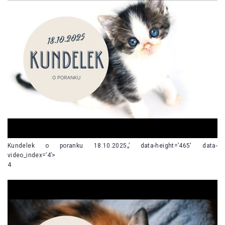
Kundelek o poranku 18.10.2025„’ data-height=’465′ data-
video_index=’4’>
4