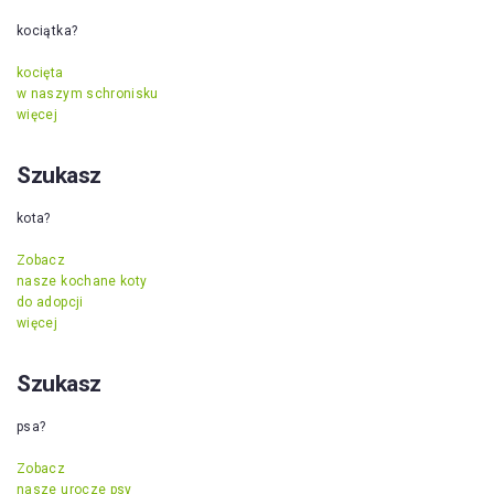
kociątka?
kocięta
w naszym schronisku
więcej
Szukasz
kota?
Zobacz
nasze kochane koty
do adopcji
więcej
Szukasz
psa?
Zobacz
nasze urocze psy