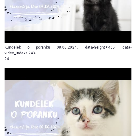
Kundelek o poranku 08.06.2024„’ data-height=’465′ data-
video_index=’24’>
24