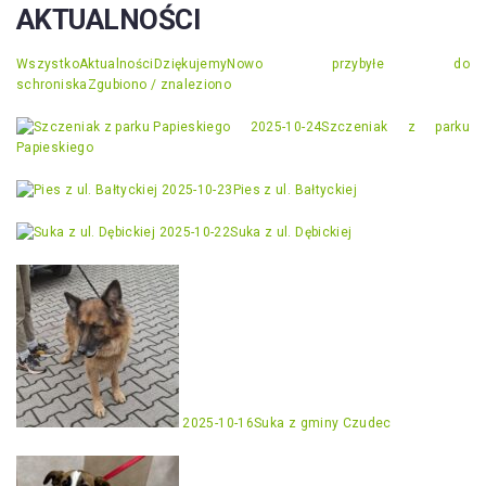
AKTUALNOŚCI
Wszystko
Aktualności
Dziękujemy
Nowo przybyłe do
schroniska
Zgubiono / znaleziono
2025-10-24
Szczeniak z parku
Papieskiego
2025-10-23
Pies z ul. Bałtyckiej
2025-10-22
Suka z ul. Dębickiej
2025-10-16
Suka z gminy Czudec