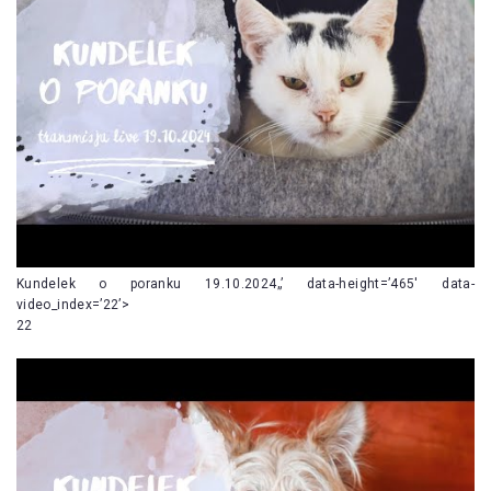
Kundelek o poranku 19.10.2024„’ data-height=’465′ data-
video_index=’22’>
22