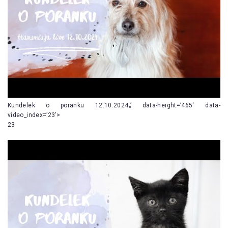
Kundelek o poranku 12.10.2024„’ data-height=’465′ data-
video_index=’23’>
23