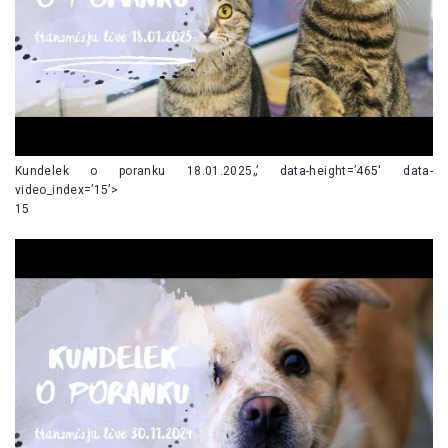
Kundelek o poranku 18.01.2025„’ data-height=’465′ data-
video_index=’15’>
15