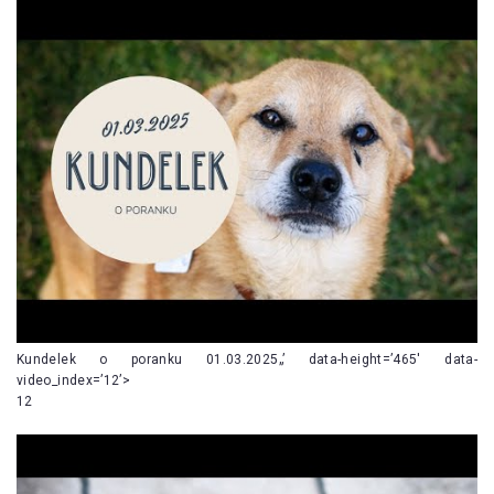
Kundelek o poranku 01.03.2025„’ data-height=’465′ data-
video_index=’12’>
12