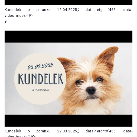
Kundelek o poranku 12.04.2025„’ data-height=’465′ data-
video_index=’9’>
9
Kundelek o poranku 22.03.2025„’ data-height=’465′ data-
video_index=’10’>