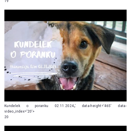
19
Kundelek o poranku 02.11.2024„’ data-height=’465′ data-
video_index=’20’>
20