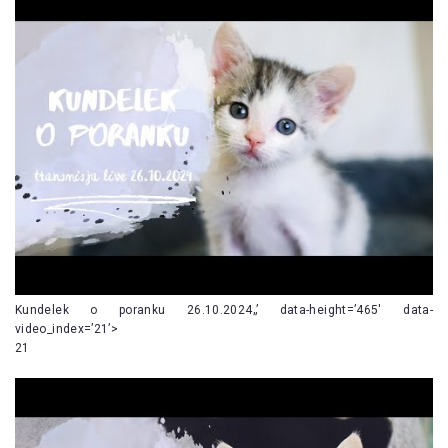
Kundelek o poranku 26.10.2024„’ data-height=’465′ data-
video_index=’21’>
21