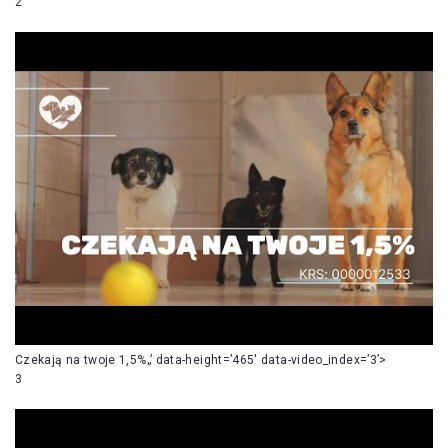
2
Czekają na twoje 1,5%„’ data-height=’465′ data-video_index=’3’>
3