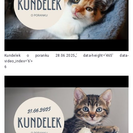
Kundelek o poranku 28.06.2025„’ data-height=’465′ data-
video_index=’6’>
6