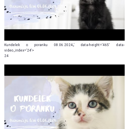
Kundelek o poranku 08.06.2024„’ data-height=’465′ data-
video_index=’24’>
24