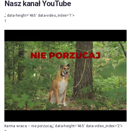
Nasz kanał YouTube
„’ data-height=’465′ data-video_index=’1’>
1
Karma wraca – nie porzucaj„’ data-height=’465′ data-video_index=’2’>