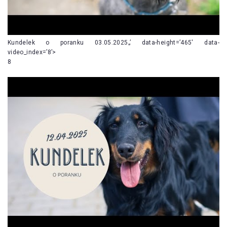
Kundelek o poranku 03.05.2025„’ data-height=’465′ data-
video_index=’8’>
8