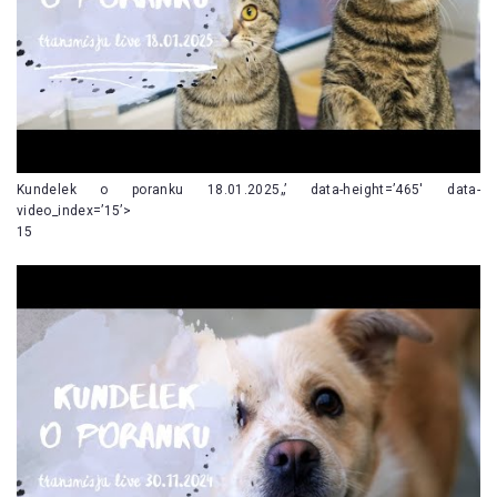
Kundelek o poranku 18.01.2025„’ data-height=’465′ data-
video_index=’15’>
15