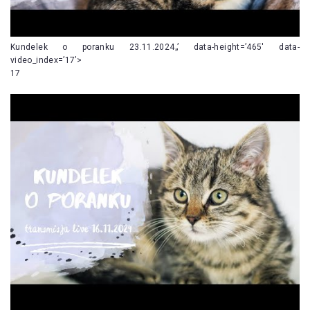
Kundelek o poranku 23.11.2024„’ data-height=’465′ data-
video_index=’17’>
17