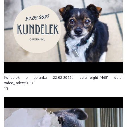
Kundelek o poranku 22.02.2025„’ data-height=’465′ data-
video_index=’13’>
13