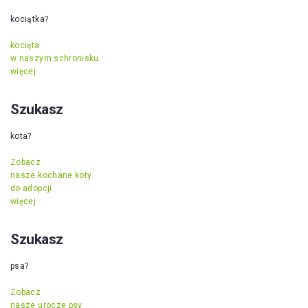
kociątka?
kocięta
w naszym schronisku
więcej
Szukasz
kota?
Zobacz
nasze kochane koty
do adopcji
więcej
Szukasz
psa?
Zobacz
nasze urocze psy