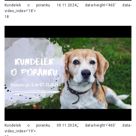
Kundelek o poranku 16.11.2024„’ data-height=’465′ data-
video_index=’18’>
18
Kundelek o poranku 09.11.2024„’ data-height=’465′ data-
video_index=’19’>