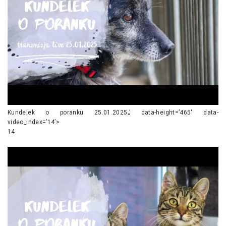
Kundelek o poranku 25.01.2025„’ data-height=’465′ data-
video_index=’14’>
14