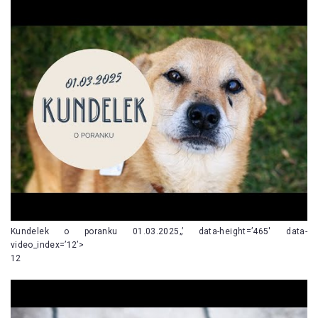
Kundelek o poranku 01.03.2025„’ data-height=’465′ data-
video_index=’12’>
12