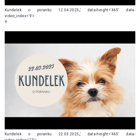
Kundelek o poranku 12.04.2025„’ data-height=’465′ data-
video_index=’9’>
9
Kundelek o poranku 22.03.2025„’ data-height=’465′ data-
video_index=’10’>