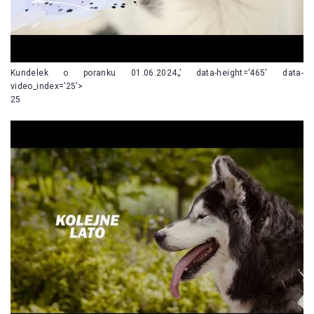
Kundelek o poranku 01.06.2024„’ data-height=’465′ data-
video_index=’25’>
25