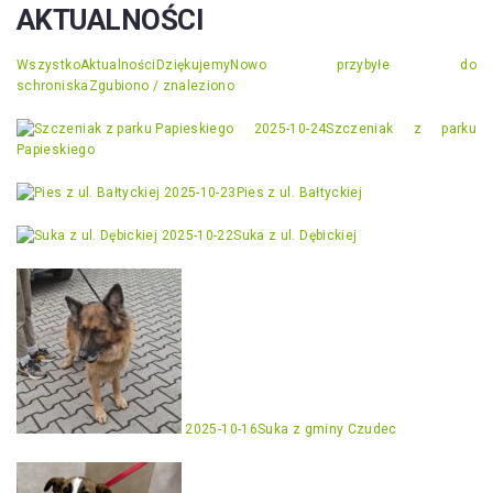
AKTUALNOŚCI
Wszystko
Aktualności
Dziękujemy
Nowo przybyłe do
schroniska
Zgubiono / znaleziono
2025-10-24
Szczeniak z parku
Papieskiego
2025-10-23
Pies z ul. Bałtyckiej
2025-10-22
Suka z ul. Dębickiej
2025-10-16
Suka z gminy Czudec