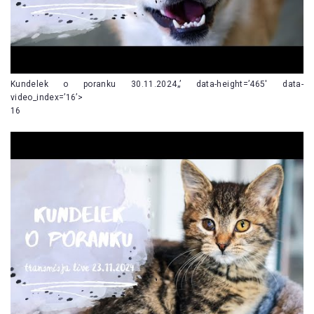
Kundelek o poranku 30.11.2024„’ data-height=’465′ data-
video_index=’16’>
16