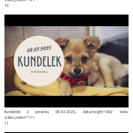
10
Kundelek o poranku 08.03.2025„’ data-height=’465′ data-
video_index=’11’>
11