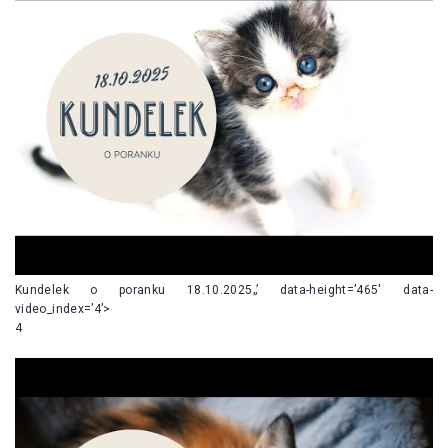
Kundelek o poranku 18.10.2025„’ data-height=’465′ data-
video_index=’4’>
4