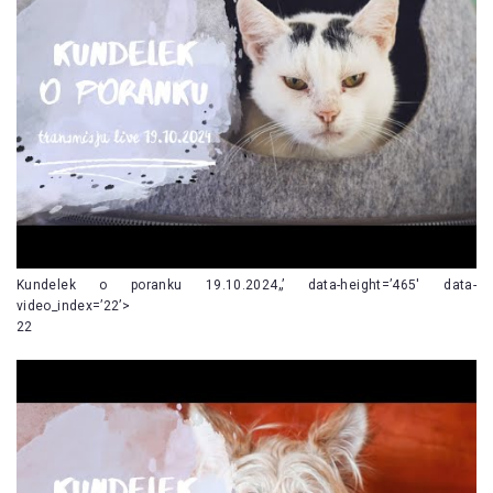
Kundelek o poranku 19.10.2024„’ data-height=’465′ data-
video_index=’22’>
22