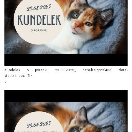
Kundelek o poranku 23.08.2025„’ data-height=’465′ data-
video_index=’5’>
5