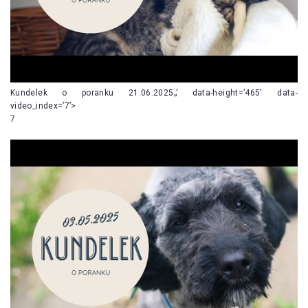
Kundelek o poranku 21.06.2025„’ data-height=’465′ data-
video_index=’7’>
7