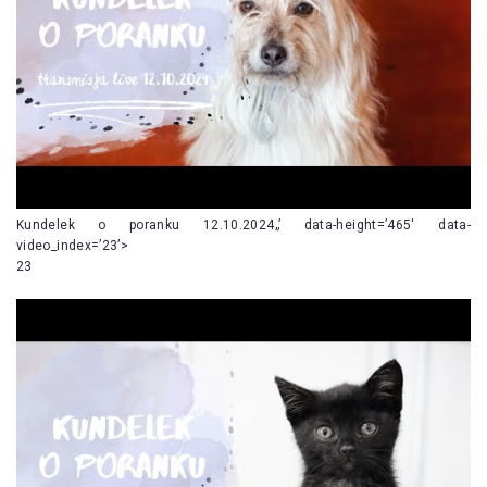
Kundelek o poranku 12.10.2024„’ data-height=’465′ data-
video_index=’23’>
23