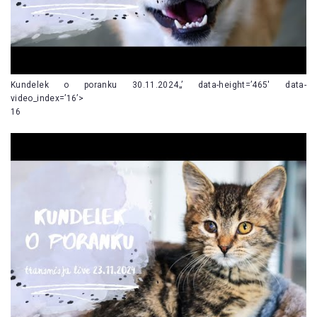
Kundelek o poranku 30.11.2024„’ data-height=’465′ data-
video_index=’16’>
16