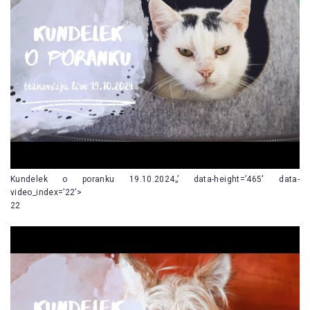
Kundelek o poranku 19.10.2024„’ data-height=’465′ data-
video_index=’22’>
22