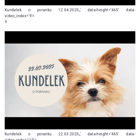
Kundelek o poranku 12.04.2025„’ data-height=’465′ data-
video_index=’9’>
9
Kundelek o poranku 22.03.2025„’ data-height=’465′ data-
video_index=’10’>