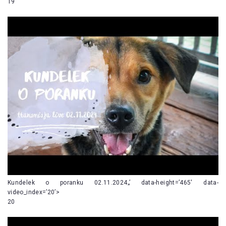
19
Kundelek o poranku 02.11.2024„’ data-height=’465′ data-
video_index=’20’>
20