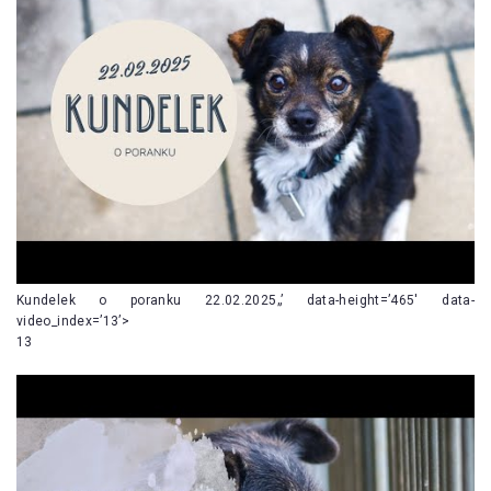
Kundelek o poranku 22.02.2025„’ data-height=’465′ data-
video_index=’13’>
13