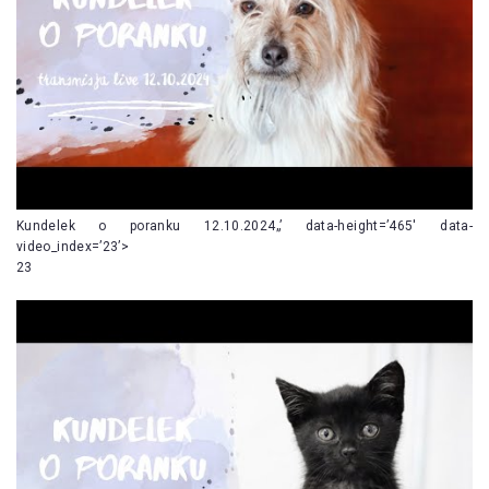
Kundelek o poranku 12.10.2024„’ data-height=’465′ data-
video_index=’23’>
23