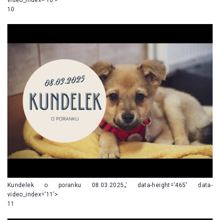
10
Kundelek o poranku 08.03.2025„’ data-height=’465′ data-
video_index=’11’>
11