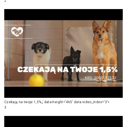
2
Czekają na twoje 1,5%„’ data-height=’465′ data-video_index=’3’>
3