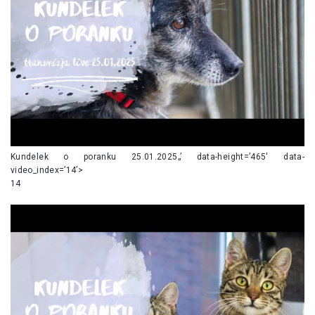
Kundelek o poranku 25.01.2025„’ data-height=’465′ data-
video_index=’14’>
14