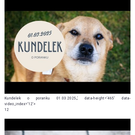
Kundelek o poranku 01.03.2025„’ data-height=’465′ data-
video_index=’12’>
12