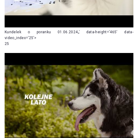
Kundelek o poranku 01.06.2024„’ data-height=’465′ data-
video_index=’25’>
25