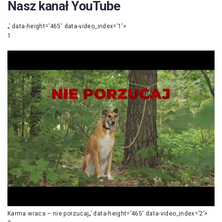
Nasz kanał YouTube
„’ data-height=’465′ data-video_index=’1’>
1
Karma wraca – nie porzucaj„’ data-height=’465′ data-video_index=’2’>