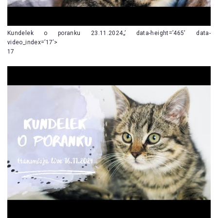
Kundelek o poranku 23.11.2024„’ data-height=’465′ data-
video_index=’17’>
17