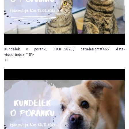
Kundelek o poranku 18.01.2025„’ data-height=’465′ data-
video_index=’15’>
15