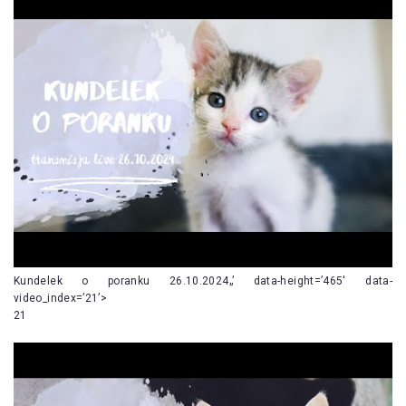
Kundelek o poranku 26.10.2024„’ data-height=’465′ data-
video_index=’21’>
21