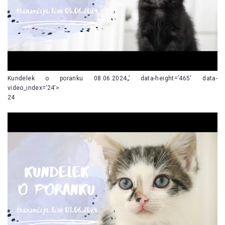
Kundelek o poranku 08.06.2024„’ data-height=’465′ data-
video_index=’24’>
24