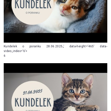
Kundelek o poranku 28.06.2025„’ data-height=’465′ data-
video_index=’6’>
6