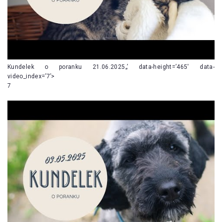
Kundelek o poranku 21.06.2025„’ data-height=’465′ data-
video_index=’7’>
7