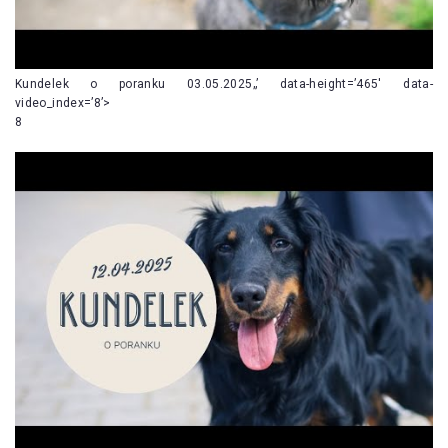
Kundelek o poranku 03.05.2025„’ data-height=’465′ data-
video_index=’8’>
8