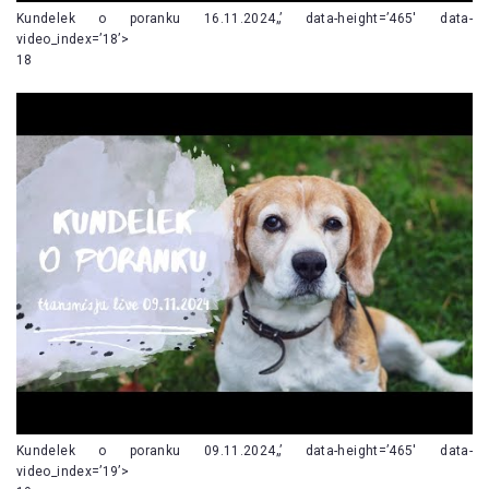
Kundelek o poranku 16.11.2024„’ data-height=’465′ data-
video_index=’18’>
18
Kundelek o poranku 09.11.2024„’ data-height=’465′ data-
video_index=’19’>