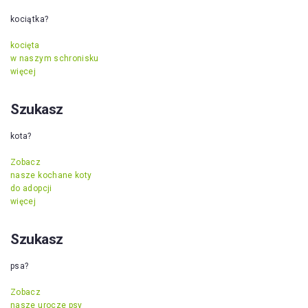
kociątka?
kocięta
w naszym schronisku
więcej
Szukasz
kota?
Zobacz
nasze kochane koty
do adopcji
więcej
Szukasz
psa?
Zobacz
nasze urocze psy