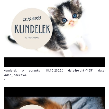
Kundelek o poranku 18.10.2025„’ data-height=’465′ data-
video_index=’4’>
4