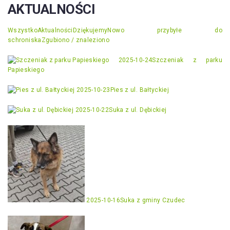
AKTUALNOŚCI
Wszystko
Aktualności
Dziękujemy
Nowo przybyłe do
schroniska
Zgubiono / znaleziono
2025-10-24
Szczeniak z parku
Papieskiego
2025-10-23
Pies z ul. Bałtyckiej
2025-10-22
Suka z ul. Dębickiej
2025-10-16
Suka z gminy Czudec