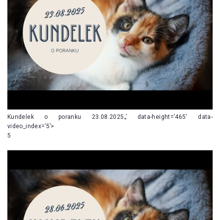
Kundelek o poranku 23.08.2025„’ data-height=’465′ data-
video_index=’5’>
5