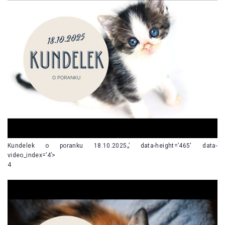
Kundelek o poranku 18.10.2025„’ data-height=’465′ data-
video_index=’4’>
4