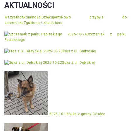
AKTUALNOŚCI
Wszystko
Aktualności
Dziękujemy
Nowo przybyłe do
schroniska
Zgubiono / znaleziono
2025-10-24
Szczeniak z parku
Papieskiego
2025-10-23
Pies z ul. Bałtyckiej
2025-10-22
Suka z ul. Dębickiej
2025-10-16
Suka z gminy Czudec