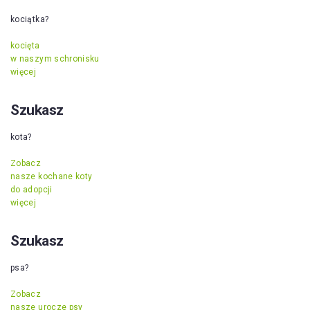
kociątka?
kocięta
w naszym schronisku
więcej
Szukasz
kota?
Zobacz
nasze kochane koty
do adopcji
więcej
Szukasz
psa?
Zobacz
nasze urocze psy