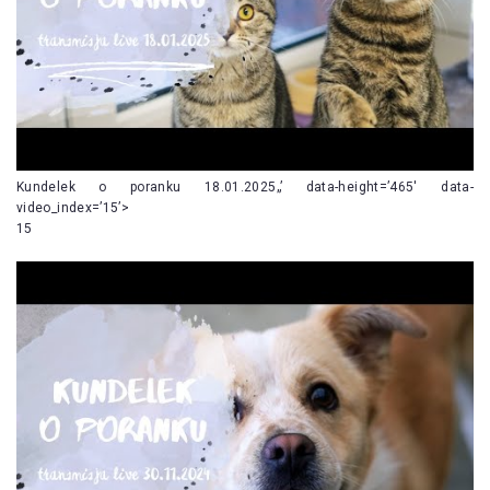
Kundelek o poranku 18.01.2025„’ data-height=’465′ data-
video_index=’15’>
15