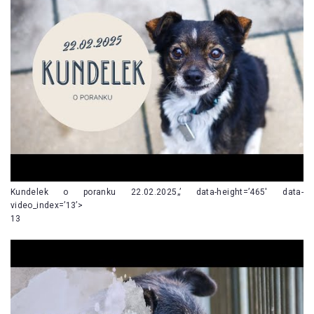
Kundelek o poranku 22.02.2025„’ data-height=’465′ data-
video_index=’13’>
13