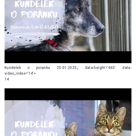
Kundelek o poranku 25.01.2025„’ data-height=’465′ data-
video_index=’14’>
14