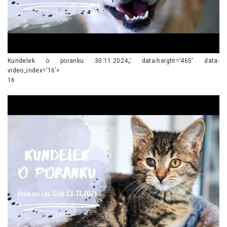
Kundelek o poranku 30.11.2024„’ data-height=’465′ data-
video_index=’16’>
16