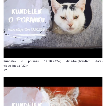
Kundelek o poranku 19.10.2024„’ data-height=’465′ data-
video_index=’22’>
22