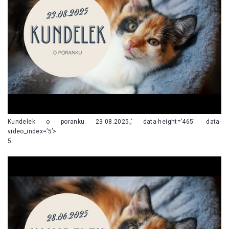
Kundelek o poranku 23.08.2025„’ data-height=’465′ data-
video_index=’5’>
5