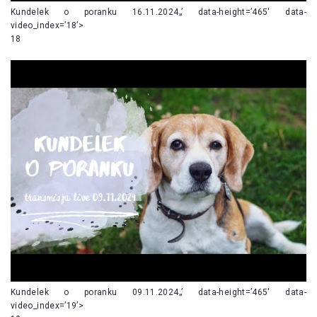
Kundelek o poranku 16.11.2024„’ data-height=’465′ data-
video_index=’18’>
18
Kundelek o poranku 09.11.2024„’ data-height=’465′ data-
video_index=’19’>