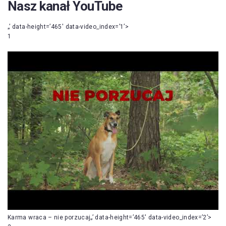
Nasz kanał YouTube
„’ data-height=’465′ data-video_index=’1’>
1
Karma wraca – nie porzucaj„’ data-height=’465′ data-video_index=’2’>