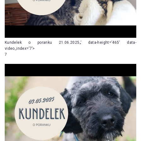
Kundelek o poranku 21.06.2025„’ data-height=’465′ data-
video_index=’7’>
7