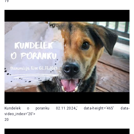
19
Kundelek o poranku 02.11.2024„’ data-height=’465′ data-
video_index=’20’>
20