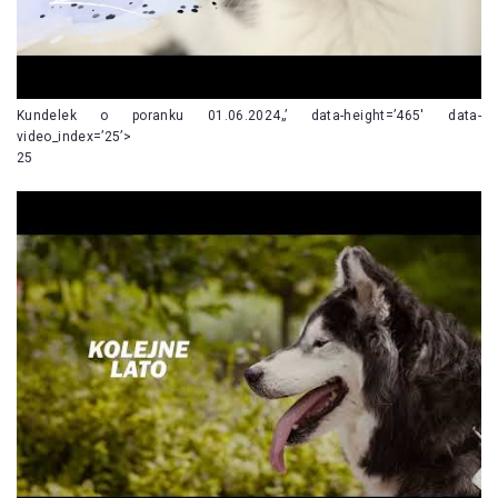
Kundelek o poranku 01.06.2024„’ data-height=’465′ data-
video_index=’25’>
25