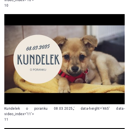
10
Kundelek o poranku 08.03.2025„’ data-height=’465′ data-
video_index=’11’>
11