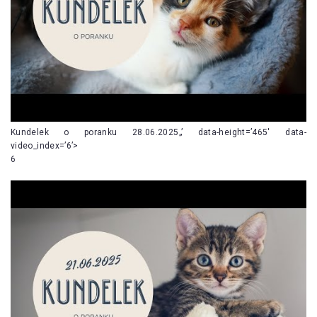
Kundelek o poranku 28.06.2025„’ data-height=’465′ data-
video_index=’6’>
6