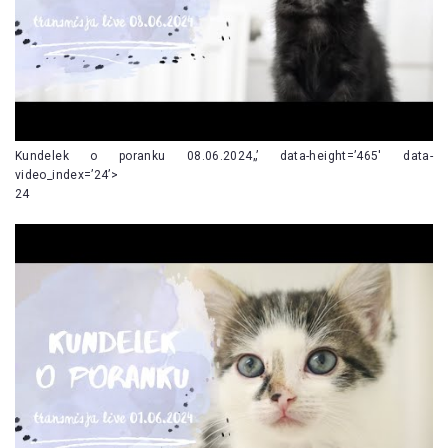
Kundelek o poranku 08.06.2024„’ data-height=’465′ data-
video_index=’24’>
24