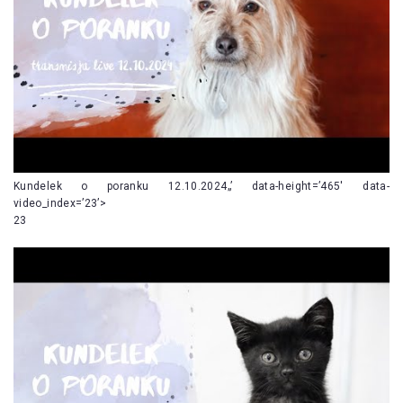
Kundelek o poranku 12.10.2024„’ data-height=’465′ data-
video_index=’23’>
23