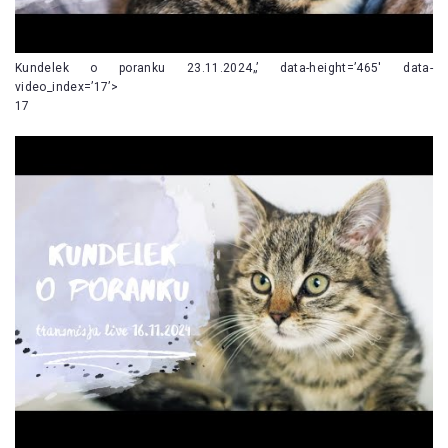
Kundelek o poranku 23.11.2024„’ data-height=’465′ data-
video_index=’17’>
17