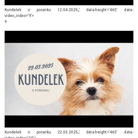
Kundelek o poranku 12.04.2025„’ data-height=’465′ data-
video_index=’9’>
9
Kundelek o poranku 22.03.2025„’ data-height=’465′ data-
video_index=’10’>