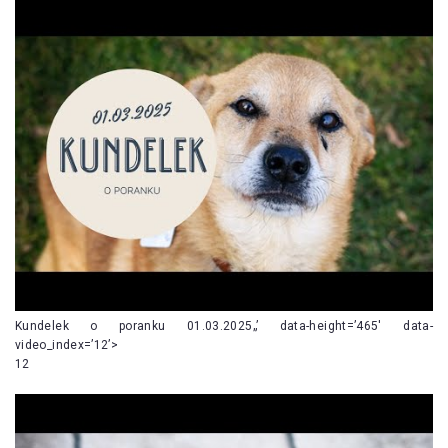
Kundelek o poranku 01.03.2025„’ data-height=’465′ data-
video_index=’12’>
12