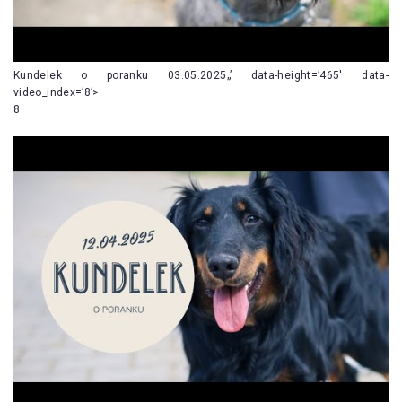
Kundelek o poranku 03.05.2025„’ data-height=’465′ data-
video_index=’8’>
8