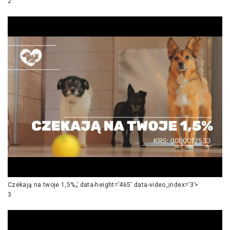
2
Czekają na twoje 1,5%„’ data-height=’465′ data-video_index=’3’>
3