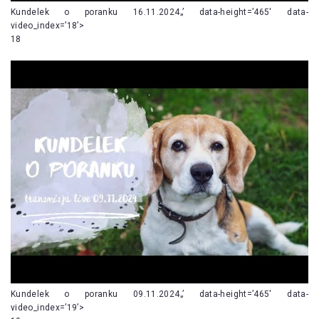
Kundelek o poranku 16.11.2024„’ data-height=’465′ data-
video_index=’18’>
18
Kundelek o poranku 09.11.2024„’ data-height=’465′ data-
video_index=’19’>