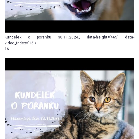
Kundelek o poranku 30.11.2024„’ data-height=’465′ data-
video_index=’16’>
16