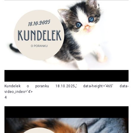
Kundelek o poranku 18.10.2025„’ data-height=’465′ data-
video_index=’4’>
4