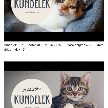
Kundelek o poranku 28.06.2025„’ data-height=’465′ data-
video_index=’6’>
6