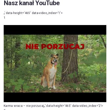
Nasz kanał YouTube
„’ data-height=’465′ data-video_index=’1’>
1
Karma wraca – nie porzucaj„’ data-height=’465′ data-video_index=’2’>