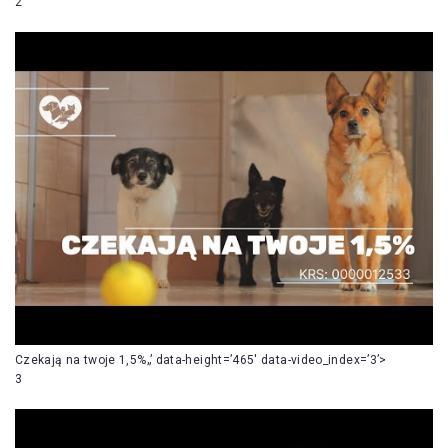
2
Czekają na twoje 1,5%„’ data-height=’465′ data-video_index=’3’>
3