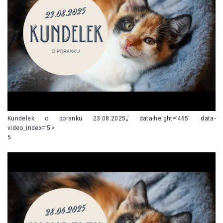
Kundelek o poranku 23.08.2025„’ data-height=’465′ data-
video_index=’5’>
5