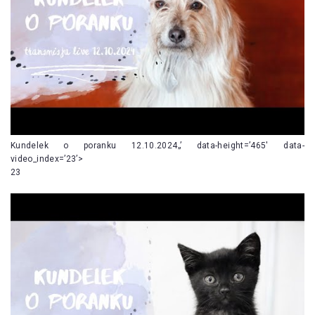
Kundelek o poranku 12.10.2024„’ data-height=’465′ data-
video_index=’23’>
23