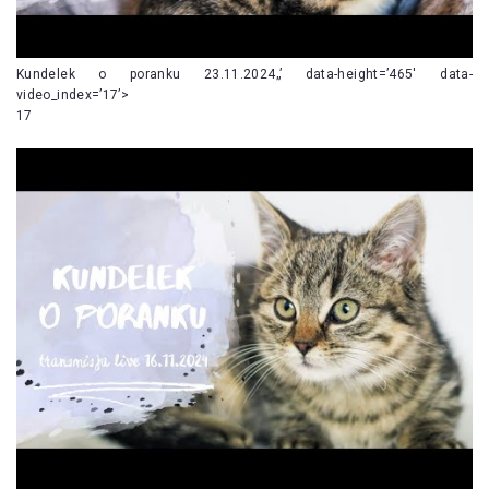
Kundelek o poranku 23.11.2024„’ data-height=’465′ data-
video_index=’17’>
17