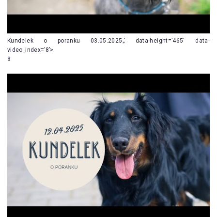
Kundelek o poranku 03.05.2025„’ data-height=’465′ data-
video_index=’8’>
8