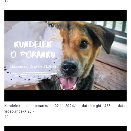
19
Kundelek o poranku 02.11.2024„’ data-height=’465′ data-
video_index=’20’>
20