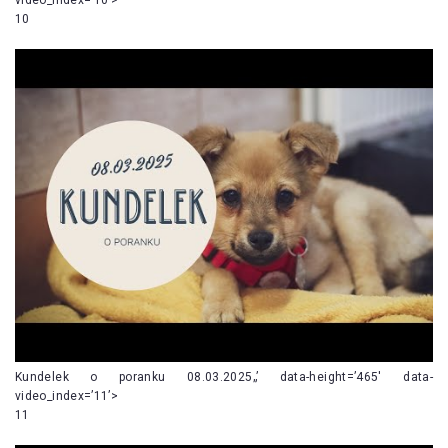
10
Kundelek o poranku 08.03.2025„’ data-height=’465′ data-
video_index=’11’>
11