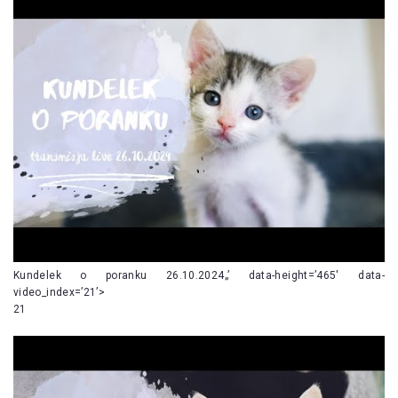
Kundelek o poranku 26.10.2024„’ data-height=’465′ data-
video_index=’21’>
21