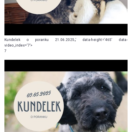
Kundelek o poranku 21.06.2025„’ data-height=’465′ data-
video_index=’7’>
7