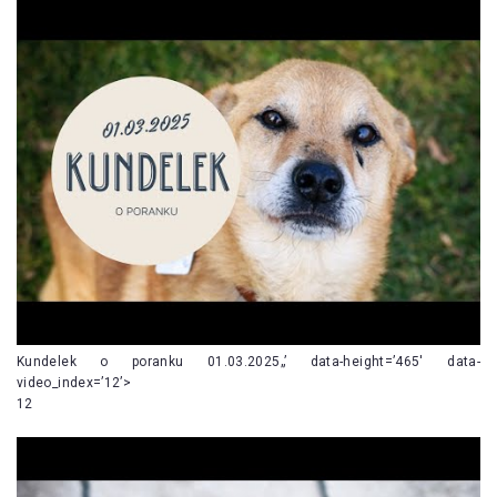
Kundelek o poranku 01.03.2025„’ data-height=’465′ data-
video_index=’12’>
12