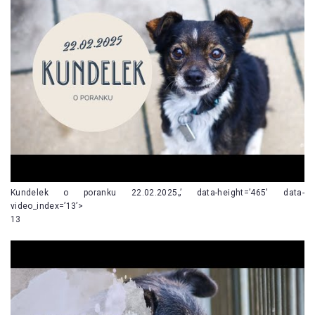
Kundelek o poranku 22.02.2025„’ data-height=’465′ data-
video_index=’13’>
13