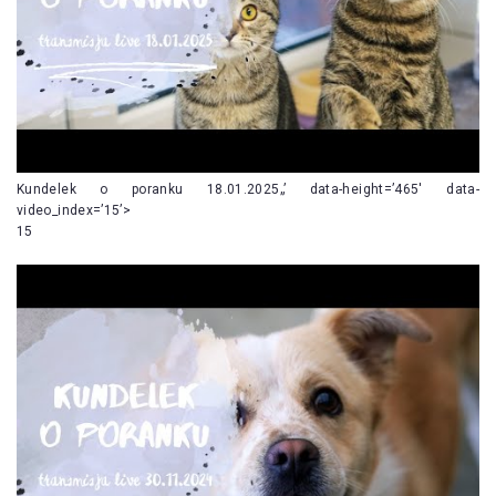
Kundelek o poranku 18.01.2025„’ data-height=’465′ data-
video_index=’15’>
15