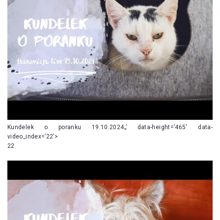
Kundelek o poranku 19.10.2024„’ data-height=’465′ data-
video_index=’22’>
22