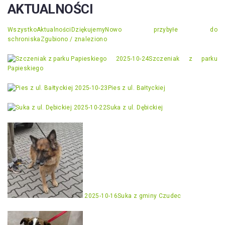
AKTUALNOŚCI
Wszystko
Aktualności
Dziękujemy
Nowo przybyłe do
schroniska
Zgubiono / znaleziono
2025-10-24
Szczeniak z parku
Papieskiego
2025-10-23
Pies z ul. Bałtyckiej
2025-10-22
Suka z ul. Dębickiej
2025-10-16
Suka z gminy Czudec