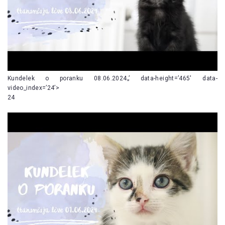
Kundelek o poranku 08.06.2024„’ data-height=’465′ data-
video_index=’24’>
24