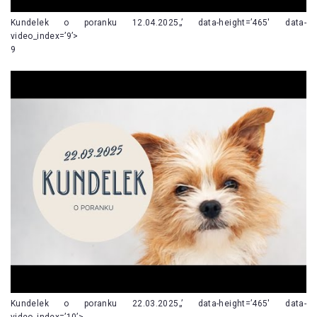
Kundelek o poranku 12.04.2025„’ data-height=’465′ data-
video_index=’9’>
9
Kundelek o poranku 22.03.2025„’ data-height=’465′ data-
video_index=’10’>