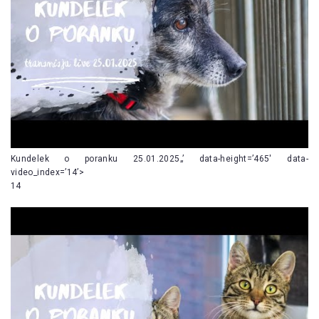
Kundelek o poranku 25.01.2025„’ data-height=’465′ data-
video_index=’14’>
14