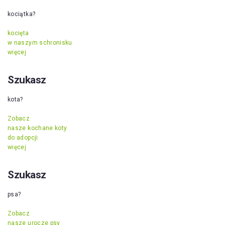
kociątka?
kocięta
w naszym schronisku
więcej
Szukasz
kota?
Zobacz
nasze kochane koty
do adopcji
więcej
Szukasz
psa?
Zobacz
nasze urocze psy