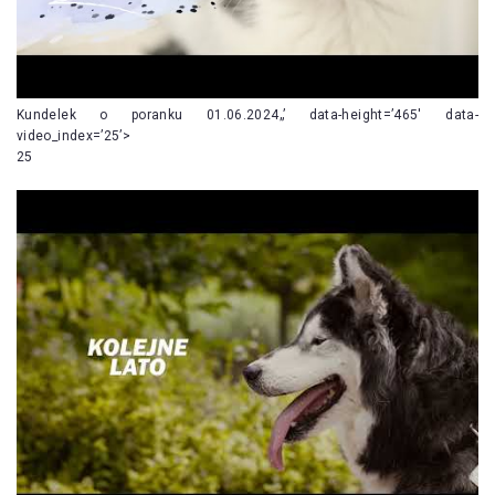
Kundelek o poranku 01.06.2024„’ data-height=’465′ data-
video_index=’25’>
25