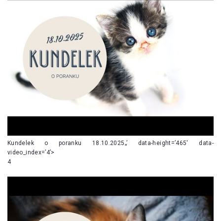
Kundelek o poranku 18.10.2025„’ data-height=’465′ data-
video_index=’4’>
4