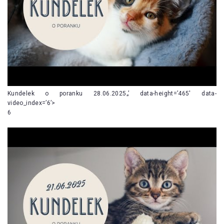
Kundelek o poranku 28.06.2025„’ data-height=’465′ data-
video_index=’6’>
6