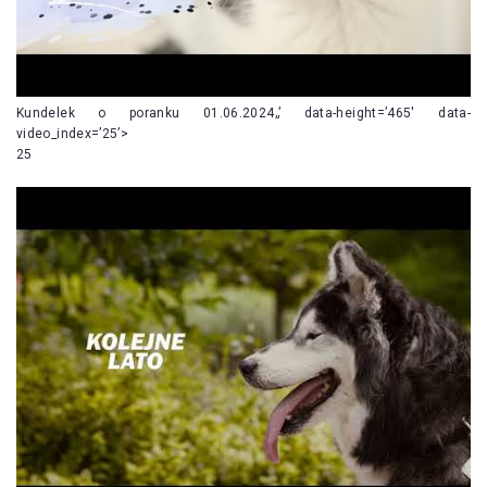
Kundelek o poranku 01.06.2024„’ data-height=’465′ data-
video_index=’25’>
25