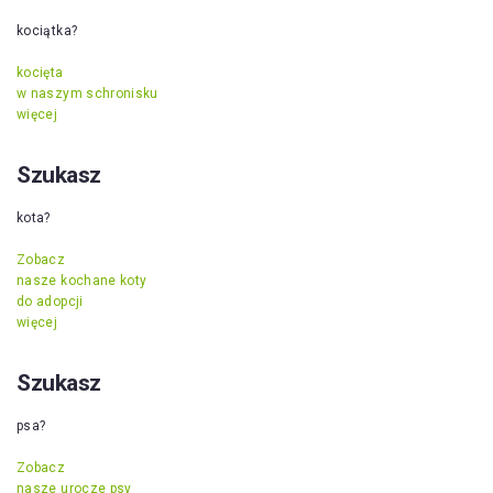
kociątka?
kocięta
w naszym schronisku
więcej
Szukasz
kota?
Zobacz
nasze kochane koty
do adopcji
więcej
Szukasz
psa?
Zobacz
nasze urocze psy