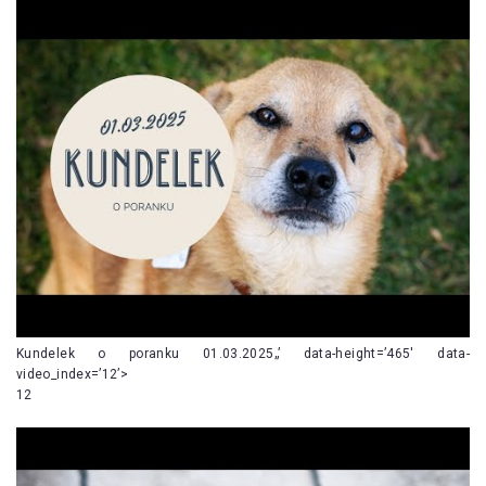
Kundelek o poranku 01.03.2025„’ data-height=’465′ data-
video_index=’12’>
12