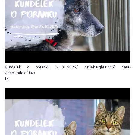
Kundelek o poranku 25.01.2025„’ data-height=’465′ data-
video_index=’14’>
14