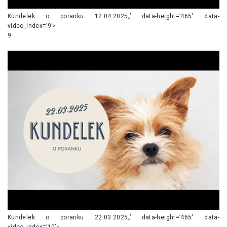
Kundelek o poranku 12.04.2025„’ data-height=’465′ data-
video_index=’9’>
9
Kundelek o poranku 22.03.2025„’ data-height=’465′ data-
video_index=’10’>