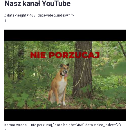
Nasz kanał YouTube
„’ data-height=’465′ data-video_index=’1’>
1
Karma wraca – nie porzucaj„’ data-height=’465′ data-video_index=’2’>