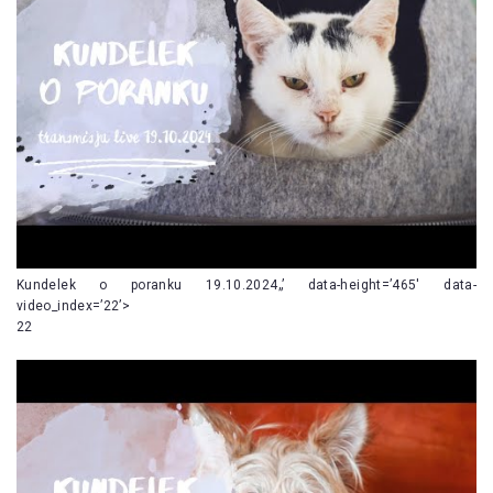
Kundelek o poranku 19.10.2024„’ data-height=’465′ data-
video_index=’22’>
22