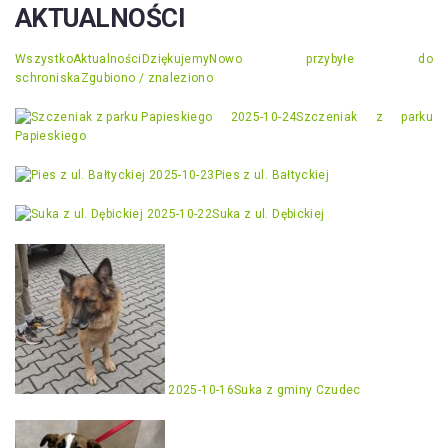
AKTUALNOŚCI
Wszystko
Aktualności
Dziękujemy
Nowo przybyłe do
schroniska
Zgubiono / znaleziono
2025-10-24
Szczeniak z parku
Papieskiego
2025-10-23
Pies z ul. Bałtyckiej
2025-10-22
Suka z ul. Dębickiej
2025-10-16
Suka z gminy Czudec