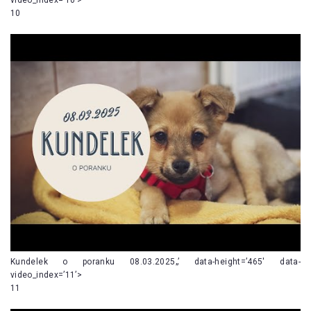
10
Kundelek o poranku 08.03.2025„’ data-height=’465′ data-
video_index=’11’>
11