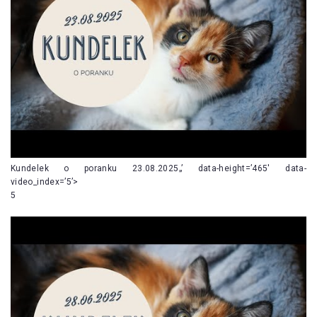
Kundelek o poranku 23.08.2025„’ data-height=’465′ data-
video_index=’5’>
5