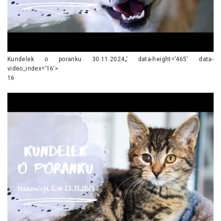
Kundelek o poranku 30.11.2024„’ data-height=’465′ data-
video_index=’16’>
16