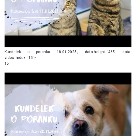
Kundelek o poranku 18.01.2025„’ data-height=’465′ data-
video_index=’15’>
15