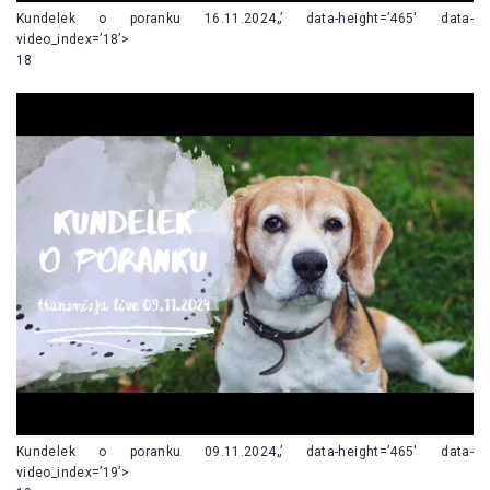
Kundelek o poranku 16.11.2024„’ data-height=’465′ data-
video_index=’18’>
18
Kundelek o poranku 09.11.2024„’ data-height=’465′ data-
video_index=’19’>