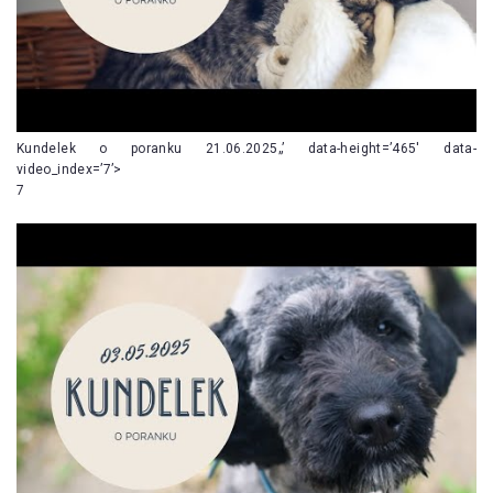
Kundelek o poranku 21.06.2025„’ data-height=’465′ data-
video_index=’7’>
7