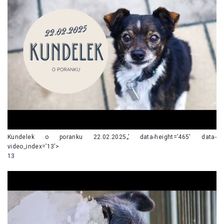
Kundelek o poranku 22.02.2025„’ data-height=’465′ data-
video_index=’13’>
13