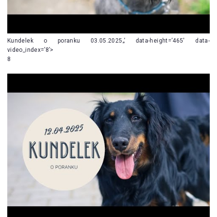
Kundelek o poranku 03.05.2025„’ data-height=’465′ data-
video_index=’8’>
8