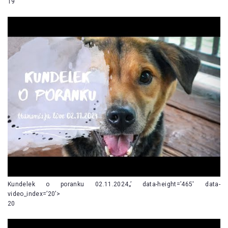
19
Kundelek o poranku 02.11.2024„’ data-height=’465′ data-
video_index=’20’>
20