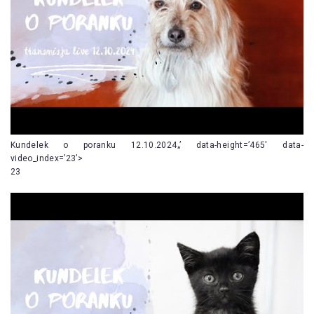
Kundelek o poranku 12.10.2024„’ data-height=’465′ data-
video_index=’23’>
23