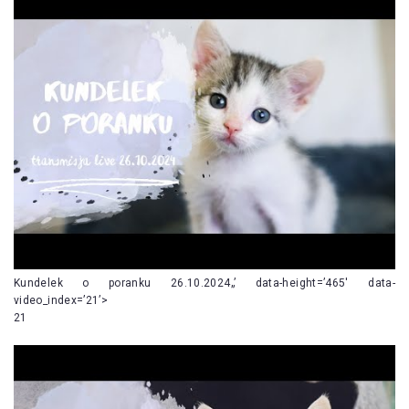
Kundelek o poranku 26.10.2024„’ data-height=’465′ data-
video_index=’21’>
21