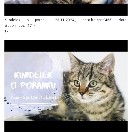
Kundelek o poranku 23.11.2024„’ data-height=’465′ data-
video_index=’17’>
17