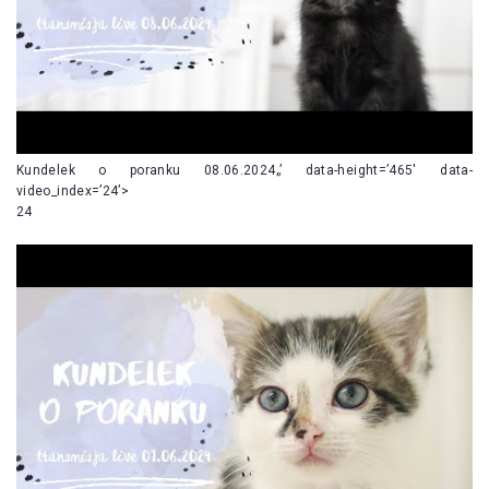
Kundelek o poranku 08.06.2024„’ data-height=’465′ data-
video_index=’24’>
24