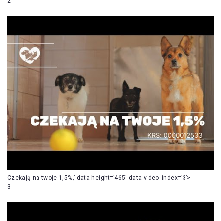
2
Czekają na twoje 1,5%„’ data-height=’465′ data-video_index=’3’>
3