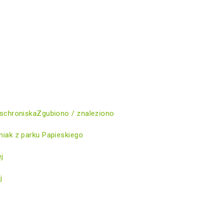
schroniska
Zgubiono / znaleziono
iak z parku Papieskiego
ej
j