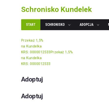
Skip
Schronisko Kundelek
to
content
START
SCHRONISKO
ADOPCJA
Przekaż 1,5%
na Kundelka
KRS: 0000012533
Przekaż 1,5%
na Kundelka
KRS: 0000012533
Adoptuj
Adoptuj