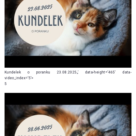
Kundelek o poranku 23.08.2025„’ data-height=’465′ data-
video_index=’5’>
5