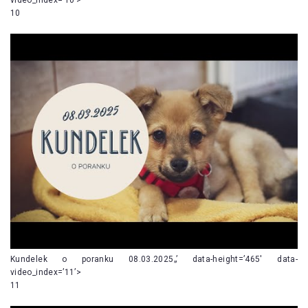
10
Kundelek o poranku 08.03.2025„’ data-height=’465′ data-
video_index=’11’>
11