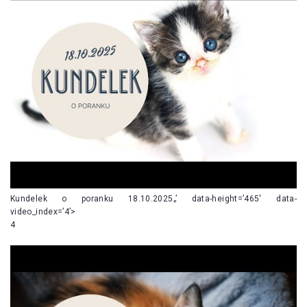
Kundelek o poranku 18.10.2025„’ data-height=’465′ data-
video_index=’4’>
4