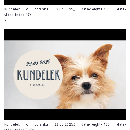
Kundelek o poranku 12.04.2025„’ data-height=’465′ data-
video_index=’9’>
9
Kundelek o poranku 22.03.2025„’ data-height=’465′ data-
video_index=’10’>