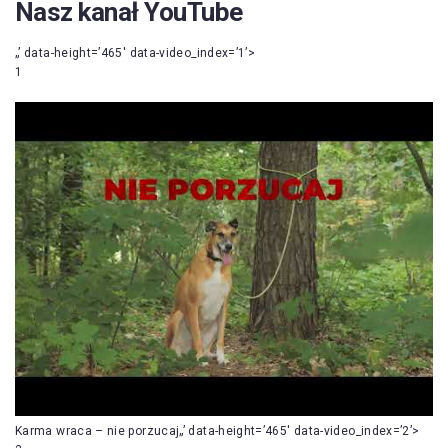
Nasz kanał YouTube
„’ data-height=’465′ data-video_index=’1’>
1
Karma wraca – nie porzucaj„’ data-height=’465′ data-video_index=’2’>