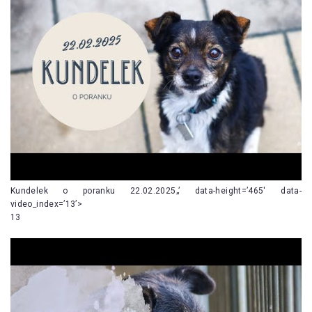
Kundelek o poranku 22.02.2025„’ data-height=’465′ data-
video_index=’13’>
13