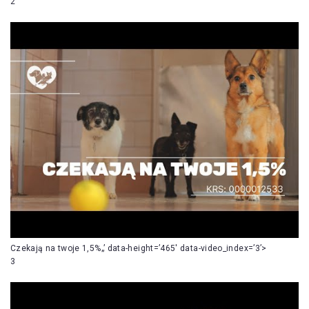
2
Czekają na twoje 1,5%„’ data-height=’465′ data-video_index=’3’>
3