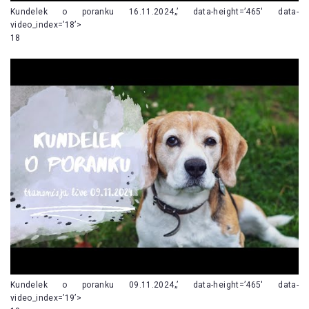
Kundelek o poranku 16.11.2024„’ data-height=’465′ data-
video_index=’18’>
18
Kundelek o poranku 09.11.2024„’ data-height=’465′ data-
video_index=’19’>