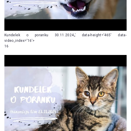
Kundelek o poranku 30.11.2024„’ data-height=’465′ data-
video_index=’16’>
16