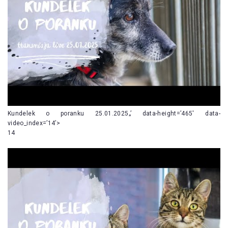
Kundelek o poranku 25.01.2025„’ data-height=’465′ data-
video_index=’14’>
14