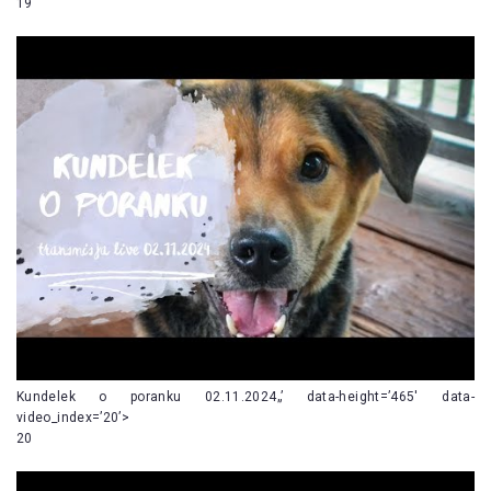
19
Kundelek o poranku 02.11.2024„’ data-height=’465′ data-
video_index=’20’>
20