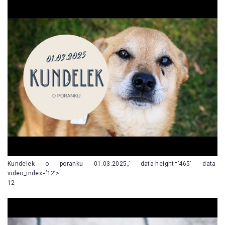
Kundelek o poranku 01.03.2025„’ data-height=’465′ data-
video_index=’12’>
12