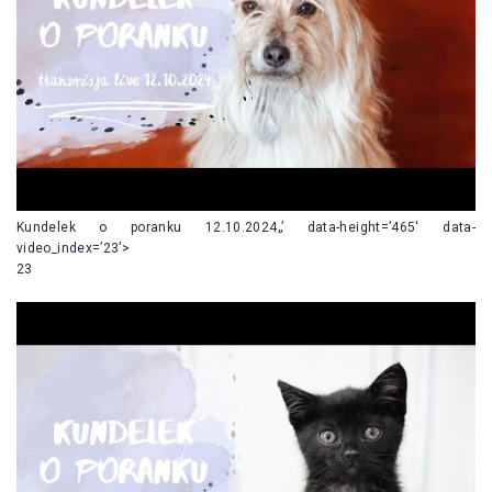
Kundelek o poranku 12.10.2024„’ data-height=’465′ data-
video_index=’23’>
23