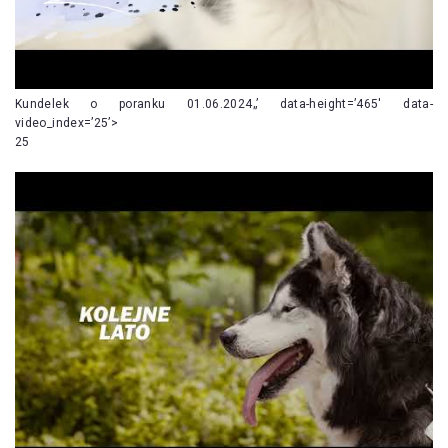
Kundelek o poranku 01.06.2024„’ data-height=’465′ data-
video_index=’25’>
25