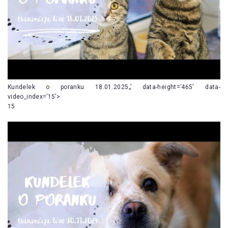
Kundelek o poranku 18.01.2025„’ data-height=’465′ data-
video_index=’15’>
15