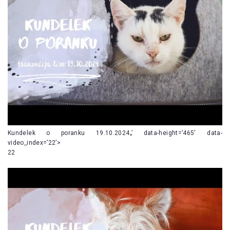
Kundelek o poranku 19.10.2024„’ data-height=’465′ data-
video_index=’22’>
22