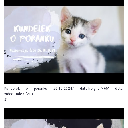
Kundelek o poranku 26.10.2024„’ data-height=’465′ data-
video_index=’21’>
21