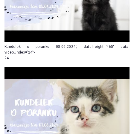
Kundelek o poranku 08.06.2024„’ data-height=’465′ data-
video_index=’24’>
24