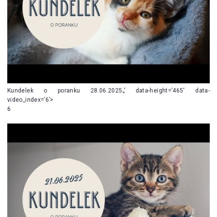
Kundelek o poranku 28.06.2025„’ data-height=’465′ data-
video_index=’6’>
6