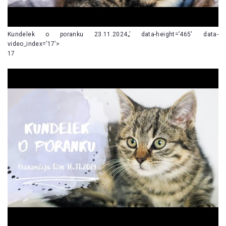
Kundelek o poranku 23.11.2024„’ data-height=’465′ data-
video_index=’17’>
17