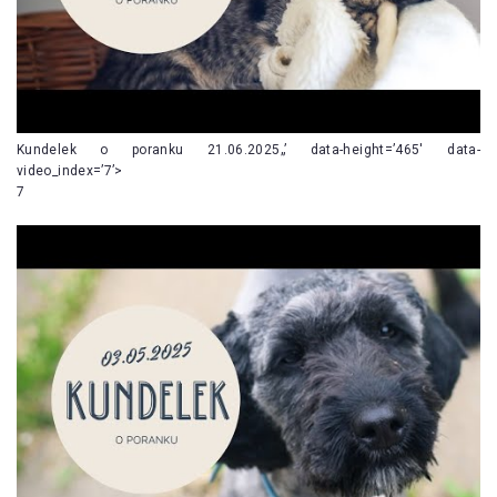
Kundelek o poranku 21.06.2025„’ data-height=’465′ data-
video_index=’7’>
7