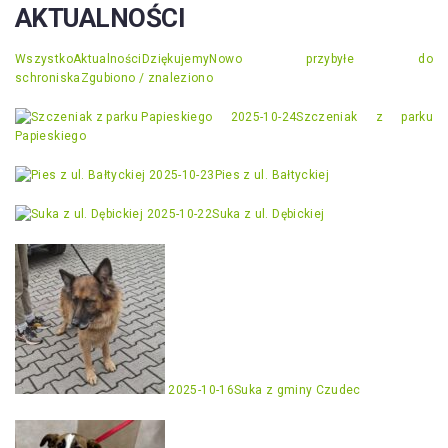
AKTUALNOŚCI
Wszystko
Aktualności
Dziękujemy
Nowo przybyłe do
schroniska
Zgubiono / znaleziono
2025-10-24
Szczeniak z parku
Papieskiego
2025-10-23
Pies z ul. Bałtyckiej
2025-10-22
Suka z ul. Dębickiej
2025-10-16
Suka z gminy Czudec