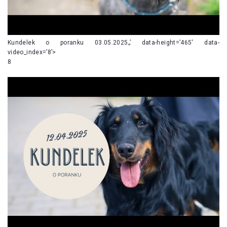
Kundelek o poranku 03.05.2025„’ data-height=’465′ data-
video_index=’8’>
8