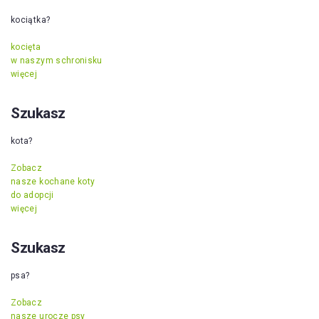
kociątka?
kocięta
w naszym schronisku
więcej
Szukasz
kota?
Zobacz
nasze kochane koty
do adopcji
więcej
Szukasz
psa?
Zobacz
nasze urocze psy