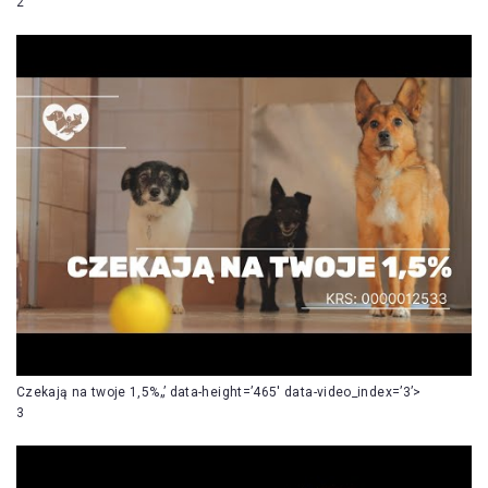
2
Czekają na twoje 1,5%„’ data-height=’465′ data-video_index=’3’>
3