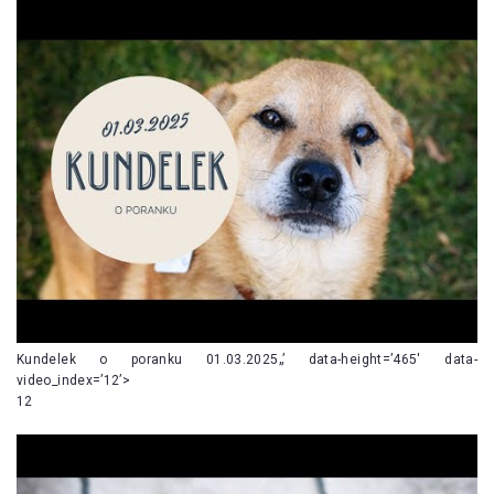
Kundelek o poranku 01.03.2025„’ data-height=’465′ data-
video_index=’12’>
12