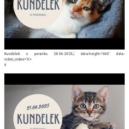
Kundelek o poranku 28.06.2025„’ data-height=’465′ data-
video_index=’6’>
6