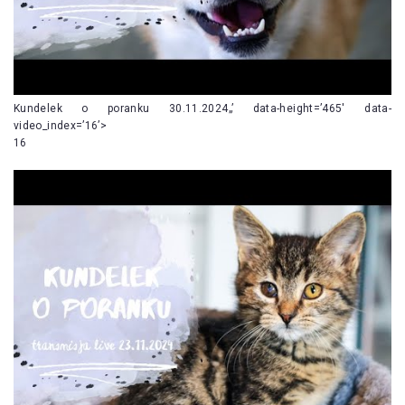
Kundelek o poranku 30.11.2024„’ data-height=’465′ data-
video_index=’16’>
16