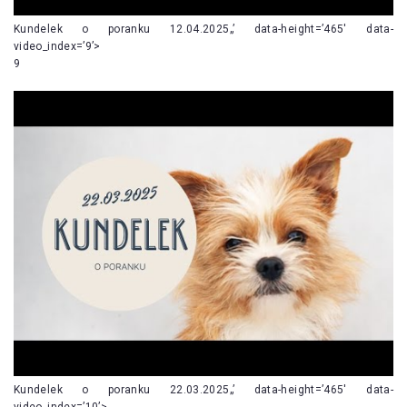
Kundelek o poranku 12.04.2025„’ data-height=’465′ data-
video_index=’9’>
9
Kundelek o poranku 22.03.2025„’ data-height=’465′ data-
video_index=’10’>