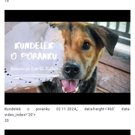
19
Kundelek o poranku 02.11.2024„’ data-height=’465′ data-
video_index=’20’>
20