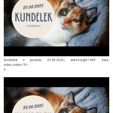
Kundelek o poranku 23.08.2025„’ data-height=’465′ data-
video_index=’5’>
5