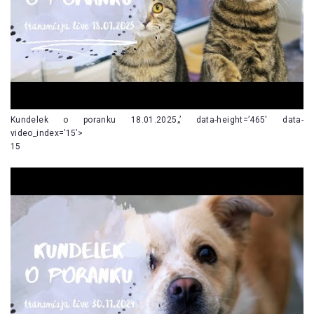
Kundelek o poranku 18.01.2025„’ data-height=’465′ data-
video_index=’15’>
15