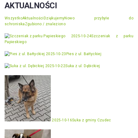
AKTUALNOŚCI
Wszystko
Aktualności
Dziękujemy
Nowo przybyłe do
schroniska
Zgubiono / znaleziono
2025-10-24
Szczeniak z parku
Papieskiego
2025-10-23
Pies z ul. Bałtyckiej
2025-10-22
Suka z ul. Dębickiej
2025-10-16
Suka z gminy Czudec