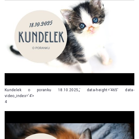
Kundelek o poranku 18.10.2025„’ data-height=’465′ data-
video_index=’4’>
4