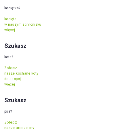
kociątka?
kocięta
w naszym schronisku
więcej
Szukasz
kota?
Zobacz
nasze kochane koty
do adopcji
więcej
Szukasz
psa?
Zobacz
nasze urocze psy