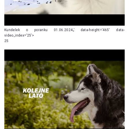
Kundelek o poranku 01.06.2024„’ data-height=’465′ data-
video_index=’25’>
25