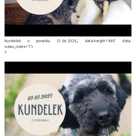
Kundelek o poranku 21.06.2025„’ data-height=’465′ data-
video_index=’7’>
7