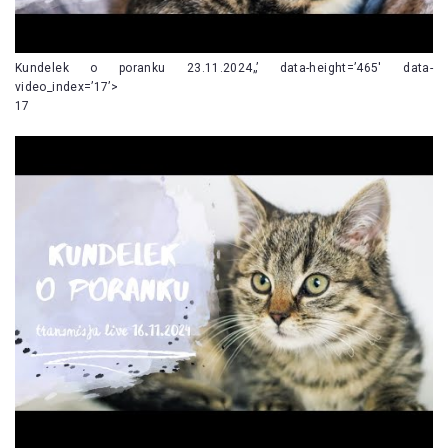
Kundelek o poranku 23.11.2024„’ data-height=’465′ data-
video_index=’17’>
17