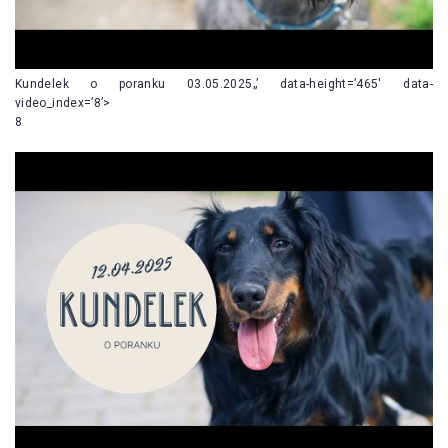
Kundelek o poranku 03.05.2025„’ data-height=’465′ data-
video_index=’8’>
8