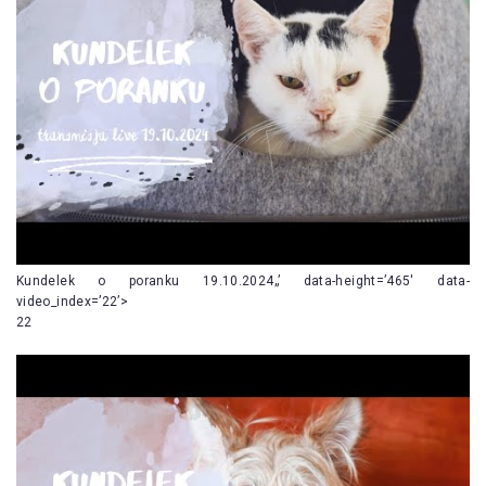
Kundelek o poranku 19.10.2024„’ data-height=’465′ data-
video_index=’22’>
22