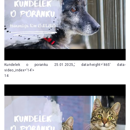
Kundelek o poranku 25.01.2025„’ data-height=’465′ data-
video_index=’14’>
14