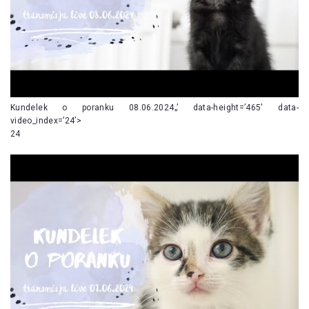
Kundelek o poranku 08.06.2024„’ data-height=’465′ data-
video_index=’24’>
24