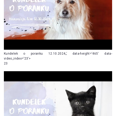
Kundelek o poranku 12.10.2024„’ data-height=’465′ data-
video_index=’23’>
23