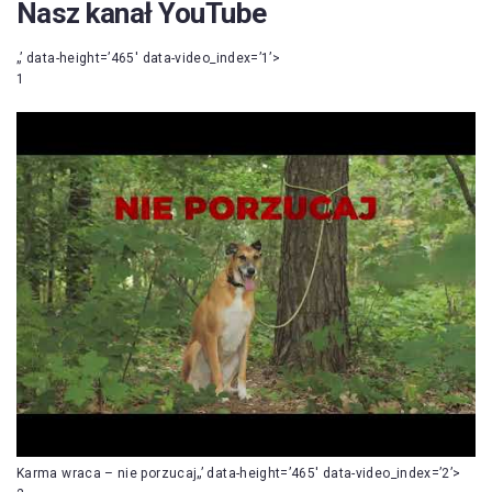
Nasz kanał YouTube
„’ data-height=’465′ data-video_index=’1’>
1
Karma wraca – nie porzucaj„’ data-height=’465′ data-video_index=’2’>