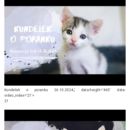
Kundelek o poranku 26.10.2024„’ data-height=’465′ data-
video_index=’21’>
21