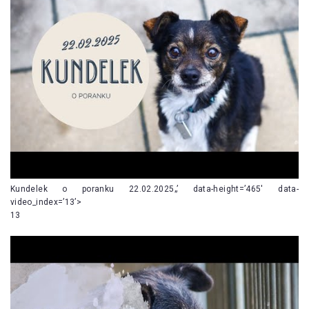
Kundelek o poranku 22.02.2025„’ data-height=’465′ data-
video_index=’13’>
13