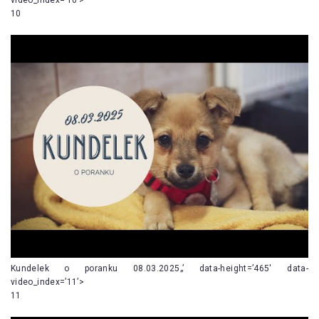
10
Kundelek o poranku 08.03.2025„’ data-height=’465′ data-
video_index=’11’>
11