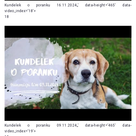
Kundelek o poranku 16.11.2024„’ data-height=’465′ data-
video_index=’18’>
18
Kundelek o poranku 09.11.2024„’ data-height=’465′ data-
video_index=’19’>