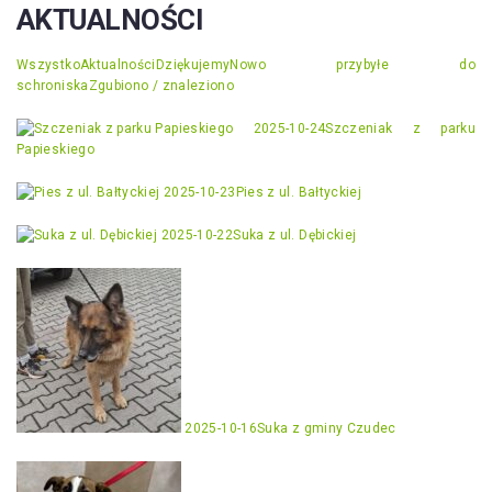
AKTUALNOŚCI
Wszystko
Aktualności
Dziękujemy
Nowo przybyłe do
schroniska
Zgubiono / znaleziono
2025-10-24
Szczeniak z parku
Papieskiego
2025-10-23
Pies z ul. Bałtyckiej
2025-10-22
Suka z ul. Dębickiej
2025-10-16
Suka z gminy Czudec