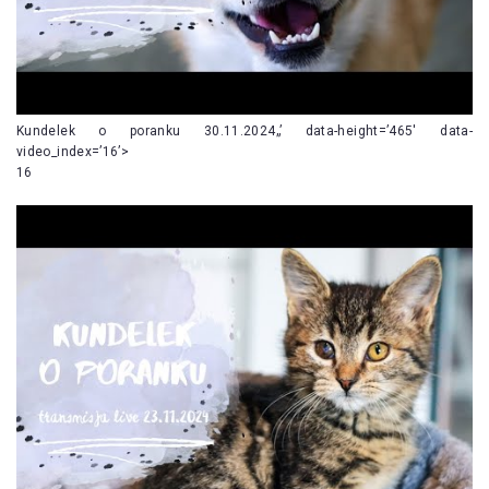
Kundelek o poranku 30.11.2024„’ data-height=’465′ data-
video_index=’16’>
16