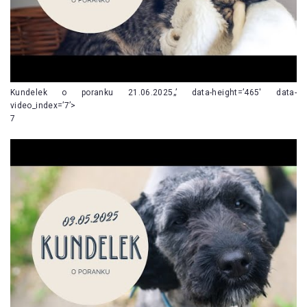
Kundelek o poranku 21.06.2025„’ data-height=’465′ data-
video_index=’7’>
7