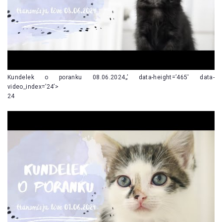
Kundelek o poranku 08.06.2024„’ data-height=’465′ data-
video_index=’24’>
24