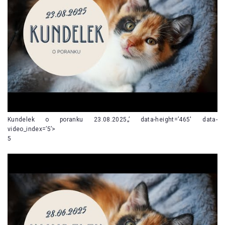
Kundelek o poranku 23.08.2025„’ data-height=’465′ data-
video_index=’5’>
5