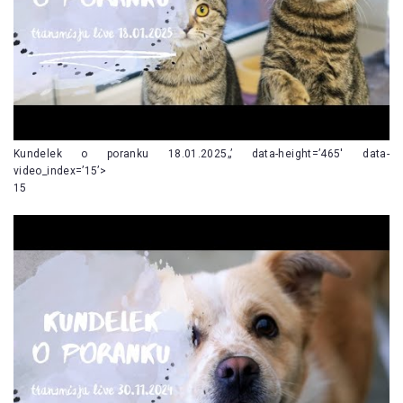
Kundelek o poranku 18.01.2025„’ data-height=’465′ data-
video_index=’15’>
15