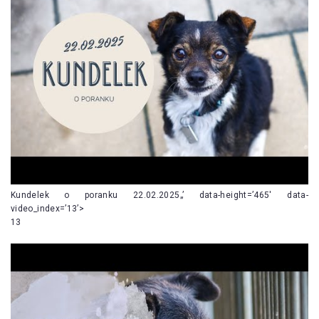
Kundelek o poranku 22.02.2025„’ data-height=’465′ data-
video_index=’13’>
13