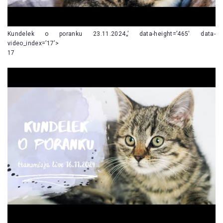
Kundelek o poranku 23.11.2024„’ data-height=’465′ data-
video_index=’17’>
17