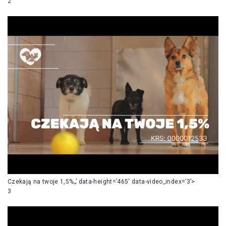
2
Czekają na twoje 1,5%„’ data-height=’465′ data-video_index=’3’>
3