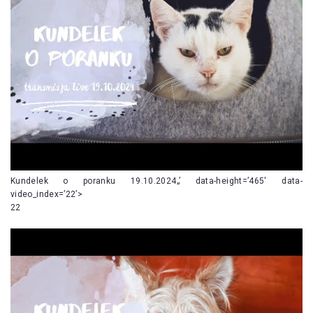
Kundelek o poranku 19.10.2024„’ data-height=’465′ data-
video_index=’22’>
22