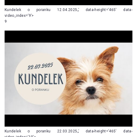
Kundelek o poranku 12.04.2025„’ data-height=’465′ data-
video_index=’9’>
9
Kundelek o poranku 22.03.2025„’ data-height=’465′ data-
video_index=’10’>