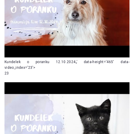
Kundelek o poranku 12.10.2024„’ data-height=’465′ data-
video_index=’23’>
23