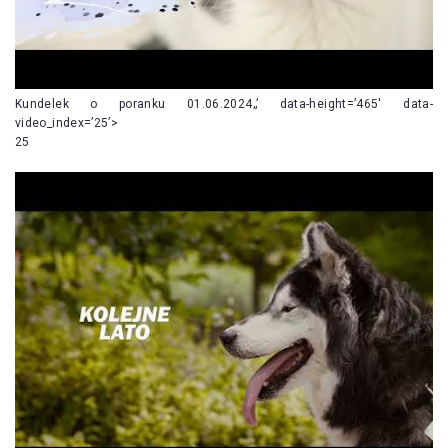
Kundelek o poranku 01.06.2024„’ data-height=’465′ data-
video_index=’25’>
25