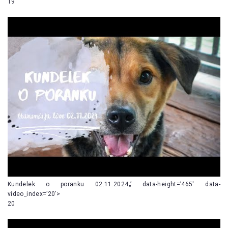
19
Kundelek o poranku 02.11.2024„’ data-height=’465′ data-
video_index=’20’>
20