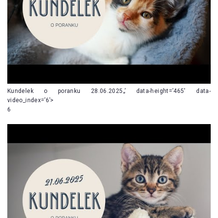
Kundelek o poranku 28.06.2025„’ data-height=’465′ data-
video_index=’6’>
6