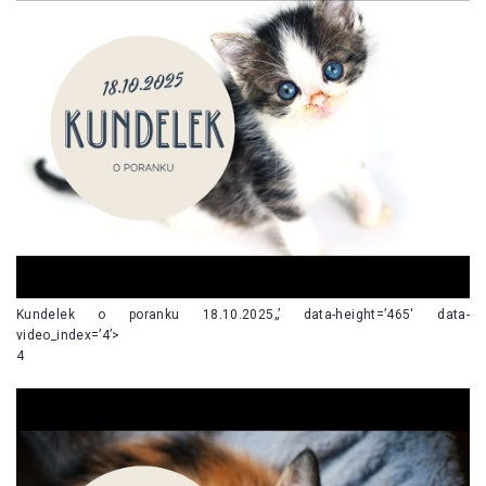
Kundelek o poranku 18.10.2025„’ data-height=’465′ data-
video_index=’4’>
4