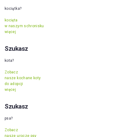
kociątka?
kocięta
w naszym schronisku
więcej
Szukasz
kota?
Zobacz
nasze kochane koty
do adopcji
więcej
Szukasz
psa?
Zobacz
nasze urocze psy