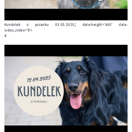
Kundelek o poranku 03.05.2025„’ data-height=’465′ data-
video_index=’8’>
8