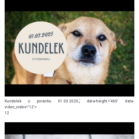
Kundelek o poranku 01.03.2025„’ data-height=’465′ data-
video_index=’12’>
12