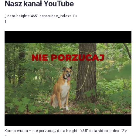
Nasz kanał YouTube
„’ data-height=’465′ data-video_index=’1’>
1
Karma wraca – nie porzucaj„’ data-height=’465′ data-video_index=’2’>