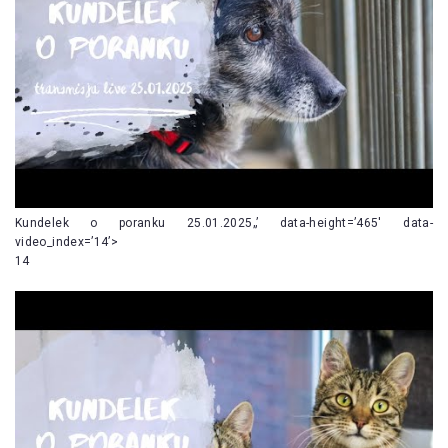
Kundelek o poranku 25.01.2025„’ data-height=’465′ data-
video_index=’14’>
14