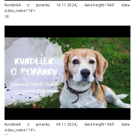
Kundelek o poranku 16.11.2024„’ data-height=’465′ data-
video_index=’18’>
18
Kundelek o poranku 09.11.2024„’ data-height=’465′ data-
video_index=’19’>