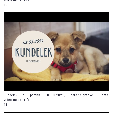
10
Kundelek o poranku 08.03.2025„’ data-height=’465′ data-
video_index=’11’>
11