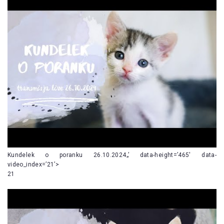
Kundelek o poranku 26.10.2024„’ data-height=’465′ data-
video_index=’21’>
21