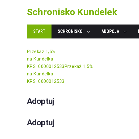
Skip
Schronisko Kundelek
to
content
START
SCHRONISKO
ADOPCJA
Przekaż 1,5%
na Kundelka
KRS: 0000012533
Przekaż 1,5%
na Kundelka
KRS: 0000012533
Adoptuj
Adoptuj