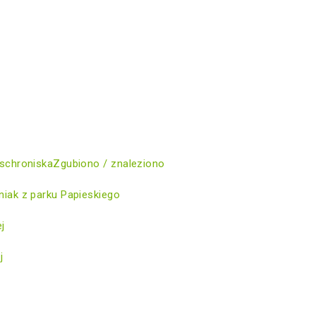
schroniska
Zgubiono / znaleziono
iak z parku Papieskiego
ej
j