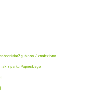
schroniska
Zgubiono / znaleziono
iak z parku Papieskiego
ej
j