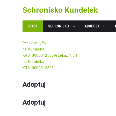
Skip
Schronisko Kundelek
to
content
START
SCHRONISKO
ADOPCJA
Przekaż 1,5%
na Kundelka
KRS: 0000012533
Przekaż 1,5%
na Kundelka
KRS: 0000012533
Adoptuj
Adoptuj