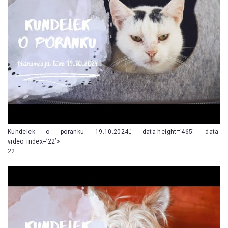
Kundelek o poranku 19.10.2024„’ data-height=’465′ data-
video_index=’22’>
22