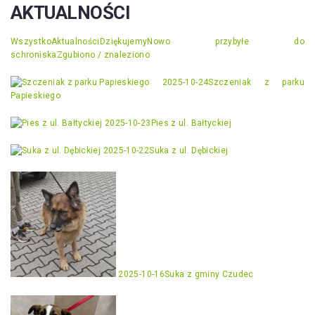
AKTUALNOŚCI
Wszystko
Aktualności
Dziękujemy
Nowo przybyłe do
schroniska
Zgubiono / znaleziono
2025-10-24
Szczeniak z parku
Papieskiego
2025-10-23
Pies z ul. Bałtyckiej
2025-10-22
Suka z ul. Dębickiej
2025-10-16
Suka z gminy Czudec