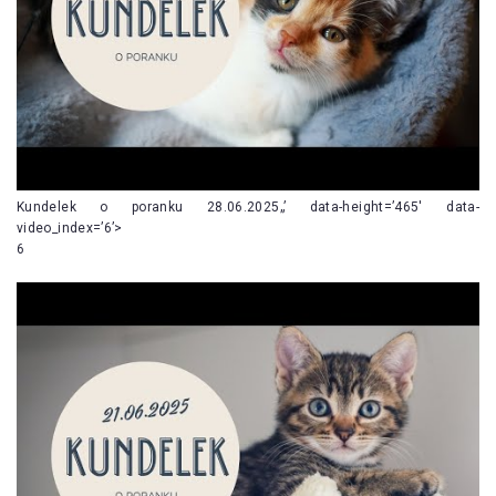
Kundelek o poranku 28.06.2025„’ data-height=’465′ data-
video_index=’6’>
6