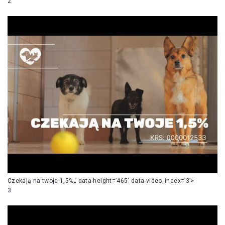
2
Czekają na twoje 1,5%„’ data-height=’465′ data-video_index=’3’>
3