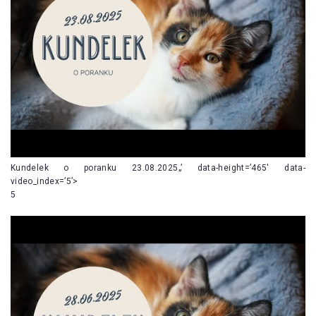
Kundelek o poranku 23.08.2025„’ data-height=’465′ data-
video_index=’5’>
5