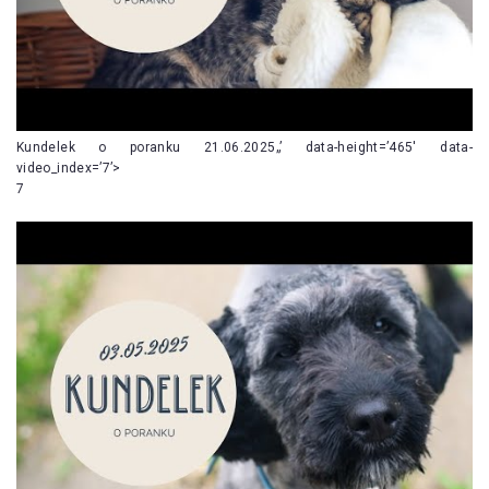
Kundelek o poranku 21.06.2025„’ data-height=’465′ data-
video_index=’7’>
7