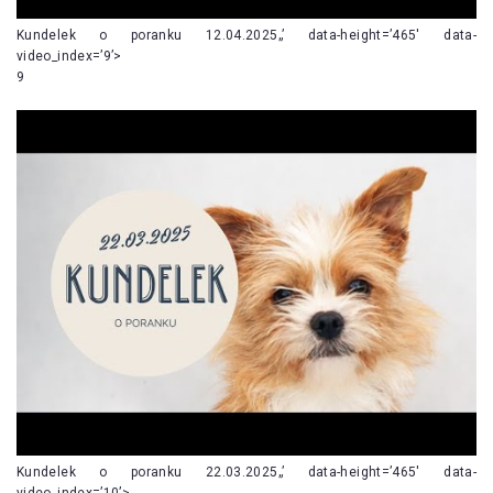
Kundelek o poranku 12.04.2025„’ data-height=’465′ data-
video_index=’9’>
9
Kundelek o poranku 22.03.2025„’ data-height=’465′ data-
video_index=’10’>