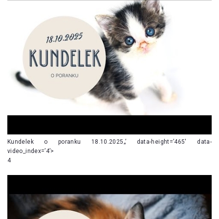
Kundelek o poranku 18.10.2025„’ data-height=’465′ data-
video_index=’4’>
4