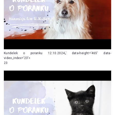
Kundelek o poranku 12.10.2024„’ data-height=’465′ data-
video_index=’23’>
23