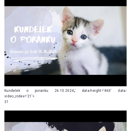
Kundelek o poranku 26.10.2024„’ data-height=’465′ data-
video_index=’21’>
21