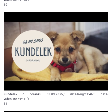
10
Kundelek o poranku 08.03.2025„’ data-height=’465′ data-
video_index=’11’>
11