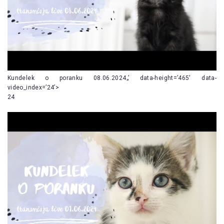
Kundelek o poranku 08.06.2024„’ data-height=’465′ data-
video_index=’24’>
24