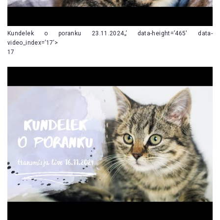
Kundelek o poranku 23.11.2024„’ data-height=’465′ data-
video_index=’17’>
17