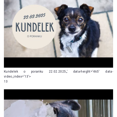
Kundelek o poranku 22.02.2025„’ data-height=’465′ data-
video_index=’13’>
13