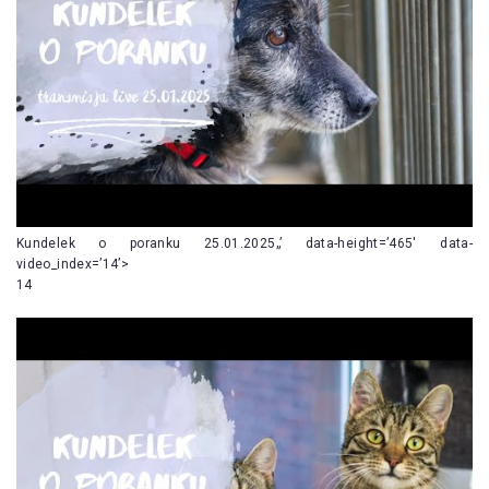
Kundelek o poranku 25.01.2025„’ data-height=’465′ data-
video_index=’14’>
14