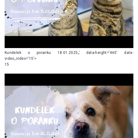
Kundelek o poranku 18.01.2025„’ data-height=’465′ data-
video_index=’15’>
15