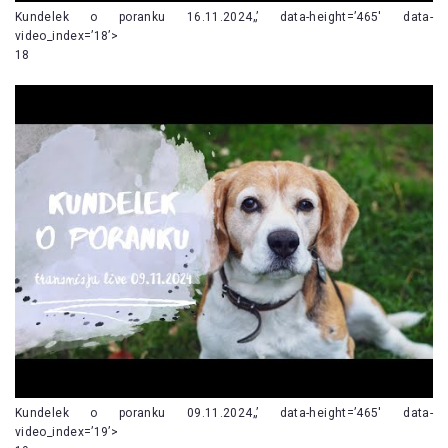
Kundelek o poranku 16.11.2024„’ data-height=’465′ data-
video_index=’18’>
18
Kundelek o poranku 09.11.2024„’ data-height=’465′ data-
video_index=’19’>