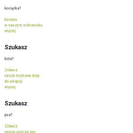
kociątka?
kocięta
w naszym schronisku
więcej
Szukasz
kota?
Zobacz
nasze kochane koty
do adopcji
więcej
Szukasz
psa?
Zobacz
nasze urocze psy