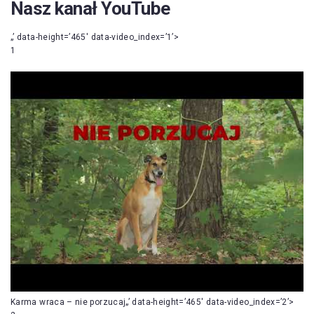
Nasz kanał YouTube
„’ data-height=’465′ data-video_index=’1’>
1
Karma wraca – nie porzucaj„’ data-height=’465′ data-video_index=’2’>