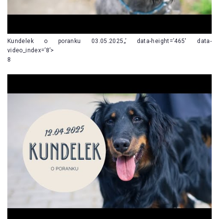
Kundelek o poranku 03.05.2025„’ data-height=’465′ data-
video_index=’8’>
8