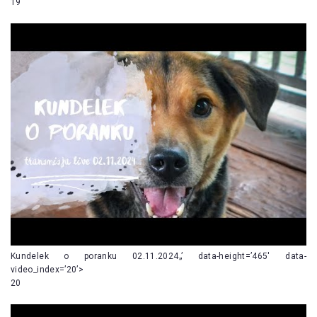
19
Kundelek o poranku 02.11.2024„’ data-height=’465′ data-
video_index=’20’>
20