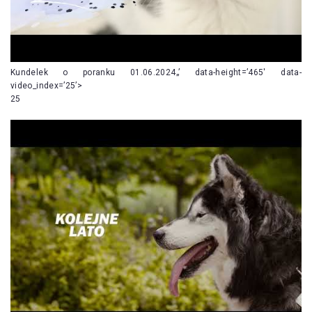
Kundelek o poranku 01.06.2024„’ data-height=’465′ data-
video_index=’25’>
25