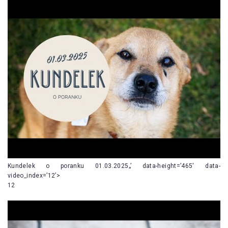
Kundelek o poranku 01.03.2025„’ data-height=’465′ data-
video_index=’12’>
12