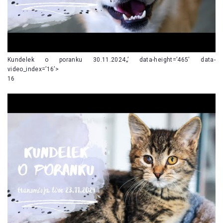
Kundelek o poranku 30.11.2024„’ data-height=’465′ data-
video_index=’16’>
16