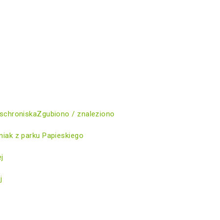
schroniska
Zgubiono / znaleziono
iak z parku Papieskiego
ej
j