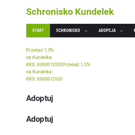
Skip
Schronisko Kundelek
to
content
START
SCHRONISKO
ADOPCJA
Przekaż 1,5%
na Kundelka
KRS: 0000012533
Przekaż 1,5%
na Kundelka
KRS: 0000012533
Adoptuj
Adoptuj