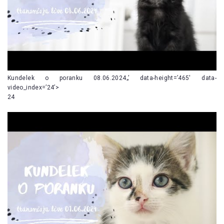
Kundelek o poranku 08.06.2024„’ data-height=’465′ data-
video_index=’24’>
24