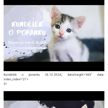
Kundelek o poranku 26.10.2024„’ data-height=’465′ data-
video_index=’21’>
21