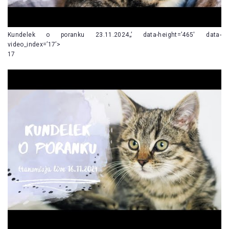
Kundelek o poranku 23.11.2024„’ data-height=’465′ data-
video_index=’17’>
17