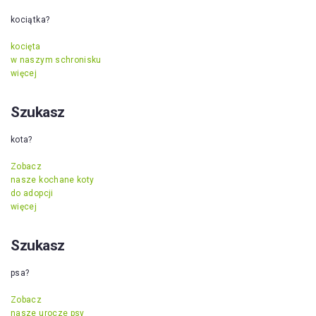
kociątka?
kocięta
w naszym schronisku
więcej
Szukasz
kota?
Zobacz
nasze kochane koty
do adopcji
więcej
Szukasz
psa?
Zobacz
nasze urocze psy