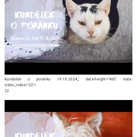
Kundelek o poranku 19.10.2024„’ data-height=’465′ data-
video_index=’22’>
22