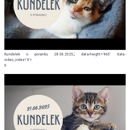
Kundelek o poranku 28.06.2025„’ data-height=’465′ data-
video_index=’6’>
6