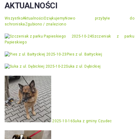
AKTUALNOŚCI
Wszystko
Aktualności
Dziękujemy
Nowo przybyłe do
schroniska
Zgubiono / znaleziono
2025-10-24
Szczeniak z parku
Papieskiego
2025-10-23
Pies z ul. Bałtyckiej
2025-10-22
Suka z ul. Dębickiej
2025-10-16
Suka z gminy Czudec