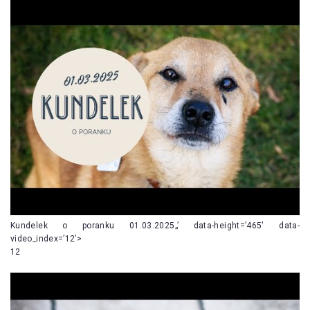
Kundelek o poranku 01.03.2025„’ data-height=’465′ data-
video_index=’12’>
12