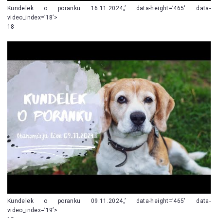
Kundelek o poranku 16.11.2024„’ data-height=’465′ data-
video_index=’18’>
18
Kundelek o poranku 09.11.2024„’ data-height=’465′ data-
video_index=’19’>