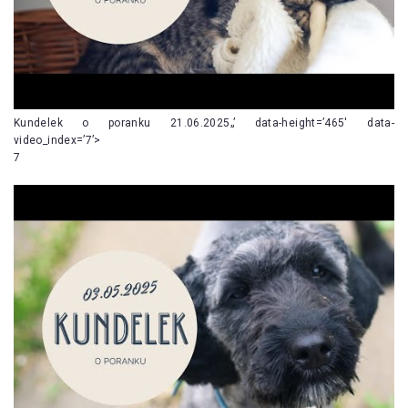
Kundelek o poranku 21.06.2025„’ data-height=’465′ data-
video_index=’7’>
7