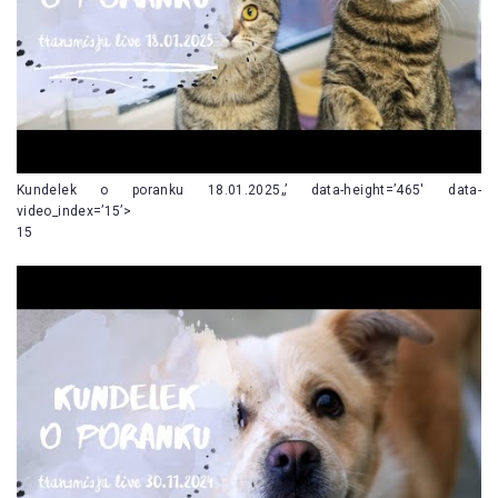
Kundelek o poranku 18.01.2025„’ data-height=’465′ data-
video_index=’15’>
15