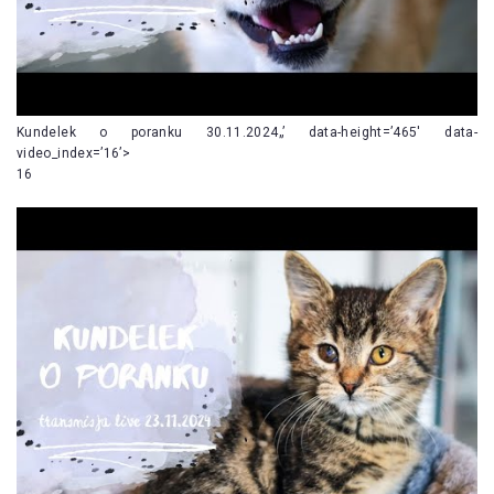
Kundelek o poranku 30.11.2024„’ data-height=’465′ data-
video_index=’16’>
16