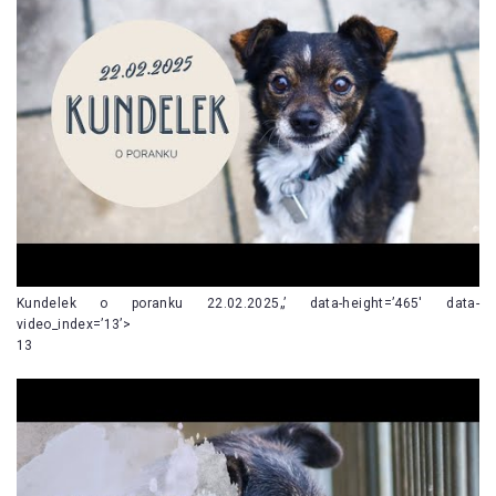
Kundelek o poranku 22.02.2025„’ data-height=’465′ data-
video_index=’13’>
13