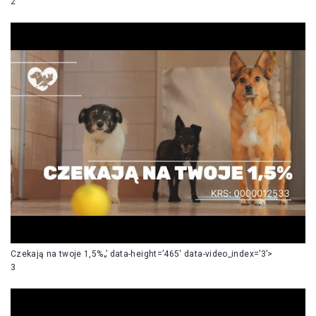
2
Czekają na twoje 1,5%„’ data-height=’465′ data-video_index=’3’>
3