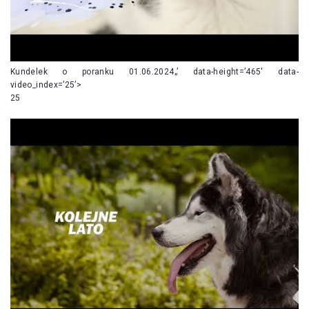
Kundelek o poranku 01.06.2024„’ data-height=’465′ data-
video_index=’25’>
25