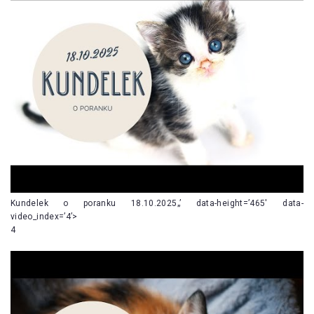
Kundelek o poranku 18.10.2025„’ data-height=’465′ data-
video_index=’4’>
4