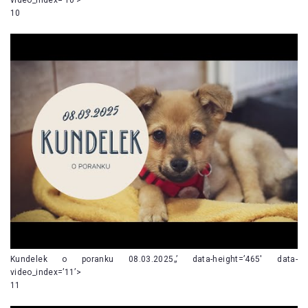
10
Kundelek o poranku 08.03.2025„’ data-height=’465′ data-
video_index=’11’>
11