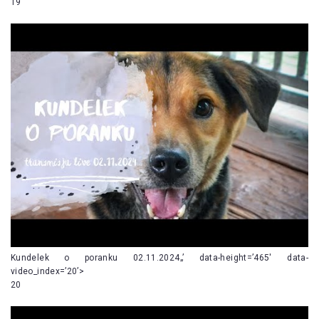
19
Kundelek o poranku 02.11.2024„’ data-height=’465′ data-
video_index=’20’>
20