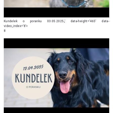
Kundelek o poranku 03.05.2025„’ data-height=’465′ data-
video_index=’8’>
8