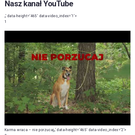
Nasz kanał YouTube
„’ data-height=’465′ data-video_index=’1’>
1
Karma wraca – nie porzucaj„’ data-height=’465′ data-video_index=’2’>