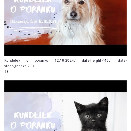
Kundelek o poranku 12.10.2024„’ data-height=’465′ data-
video_index=’23’>
23