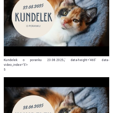
Kundelek o poranku 23.08.2025„’ data-height=’465′ data-
video_index=’5’>
5