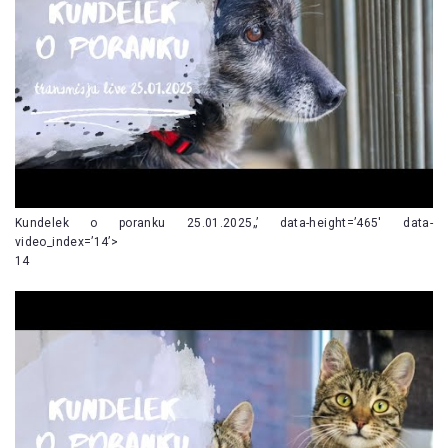
Kundelek o poranku 25.01.2025„’ data-height=’465′ data-
video_index=’14’>
14