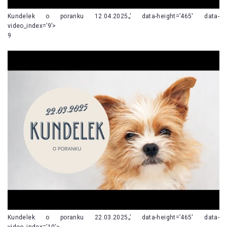
Kundelek o poranku 12.04.2025„’ data-height=’465′ data-
video_index=’9’>
9
Kundelek o poranku 22.03.2025„’ data-height=’465′ data-
video_index=’10’>