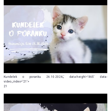
Kundelek o poranku 26.10.2024„’ data-height=’465′ data-
video_index=’21’>
21