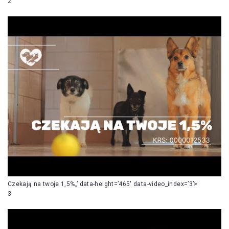
2
Czekają na twoje 1,5%„’ data-height=’465′ data-video_index=’3’>
3