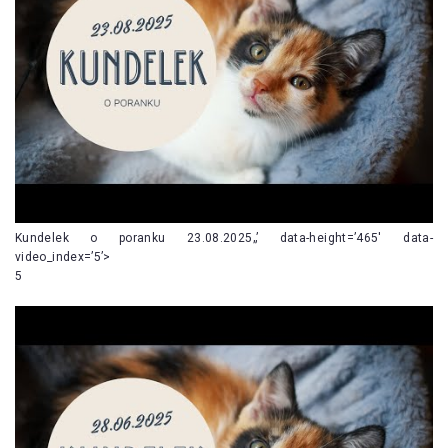
Kundelek o poranku 23.08.2025„’ data-height=’465′ data-
video_index=’5’>
5