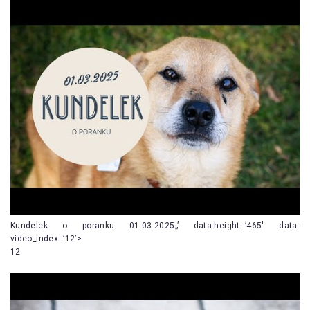
Kundelek o poranku 01.03.2025„’ data-height=’465′ data-
video_index=’12’>
12