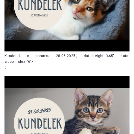
Kundelek o poranku 28.06.2025„’ data-height=’465′ data-
video_index=’6’>
6