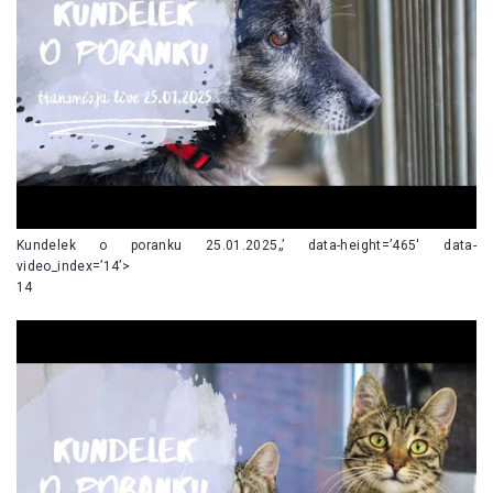
Kundelek o poranku 25.01.2025„’ data-height=’465′ data-
video_index=’14’>
14