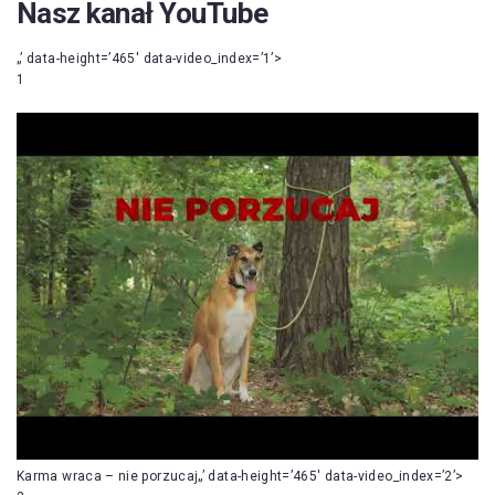
Nasz kanał YouTube
„’ data-height=’465′ data-video_index=’1’>
1
Karma wraca – nie porzucaj„’ data-height=’465′ data-video_index=’2’>