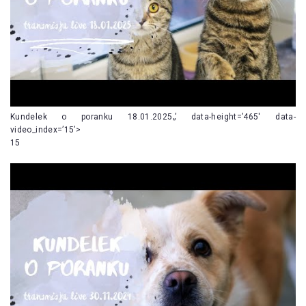
Kundelek o poranku 18.01.2025„’ data-height=’465′ data-
video_index=’15’>
15