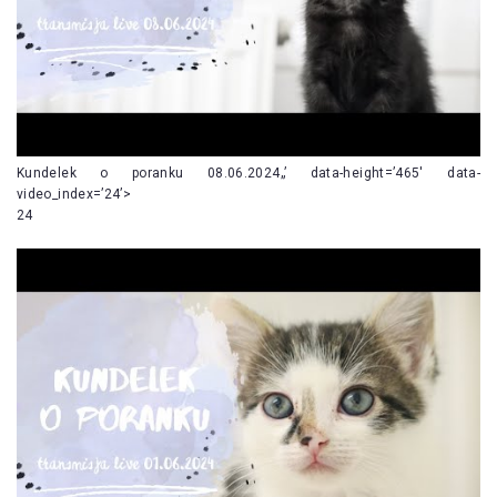
Kundelek o poranku 08.06.2024„’ data-height=’465′ data-
video_index=’24’>
24