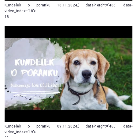
Kundelek o poranku 16.11.2024„’ data-height=’465′ data-
video_index=’18’>
18
Kundelek o poranku 09.11.2024„’ data-height=’465′ data-
video_index=’19’>