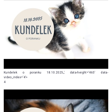
Kundelek o poranku 18.10.2025„’ data-height=’465′ data-
video_index=’4’>
4