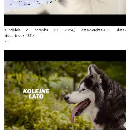
Kundelek o poranku 01.06.2024„’ data-height=’465′ data-
video_index=’25’>
25