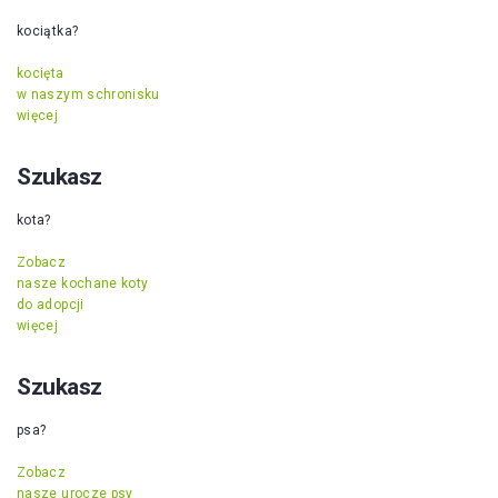
kociątka?
kocięta
w naszym schronisku
więcej
Szukasz
kota?
Zobacz
nasze kochane koty
do adopcji
więcej
Szukasz
psa?
Zobacz
nasze urocze psy