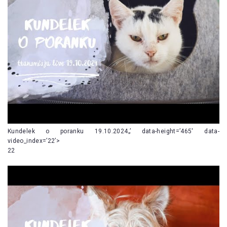
Kundelek o poranku 19.10.2024„’ data-height=’465′ data-
video_index=’22’>
22