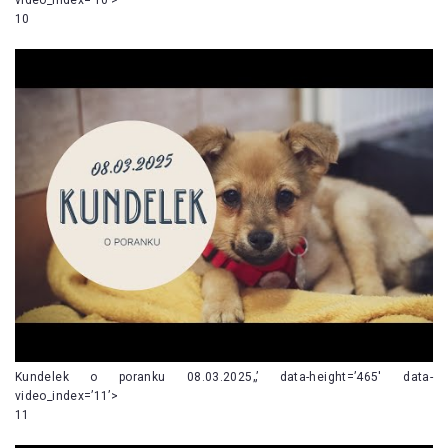
10
Kundelek o poranku 08.03.2025„’ data-height=’465′ data-
video_index=’11’>
11