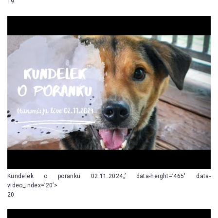
19
Kundelek o poranku 02.11.2024„’ data-height=’465′ data-
video_index=’20’>
20