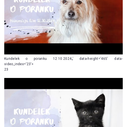
Kundelek o poranku 12.10.2024„’ data-height=’465′ data-
video_index=’23’>
23