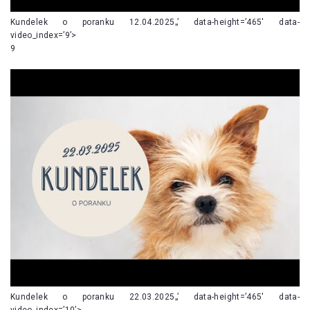
Kundelek o poranku 12.04.2025„’ data-height=’465′ data-
video_index=’9’>
9
Kundelek o poranku 22.03.2025„’ data-height=’465′ data-
video_index=’10’>