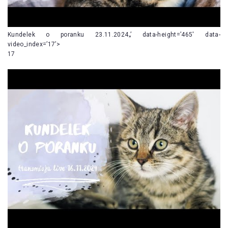
Kundelek o poranku 23.11.2024„’ data-height=’465′ data-
video_index=’17’>
17