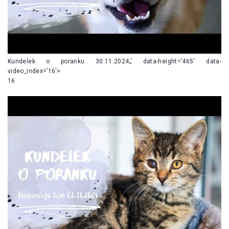
Kundelek o poranku 30.11.2024„’ data-height=’465′ data-
video_index=’16’>
16