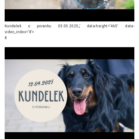
Kundelek o poranku 03.05.2025„’ data-height=’465′ data-
video_index=’8’>
8