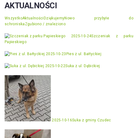
AKTUALNOŚCI
Wszystko
Aktualności
Dziękujemy
Nowo przybyłe do
schroniska
Zgubiono / znaleziono
2025-10-24
Szczeniak z parku
Papieskiego
2025-10-23
Pies z ul. Bałtyckiej
2025-10-22
Suka z ul. Dębickiej
2025-10-16
Suka z gminy Czudec