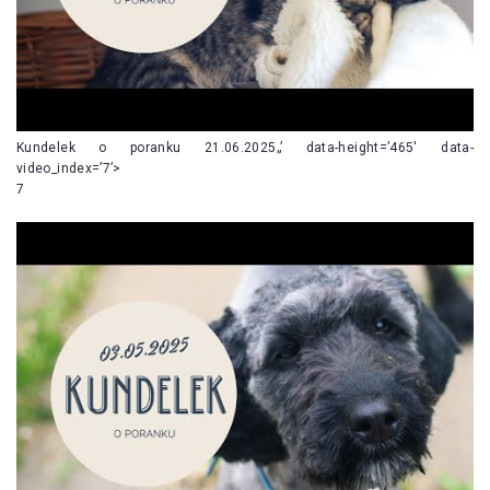
Kundelek o poranku 21.06.2025„’ data-height=’465′ data-
video_index=’7’>
7