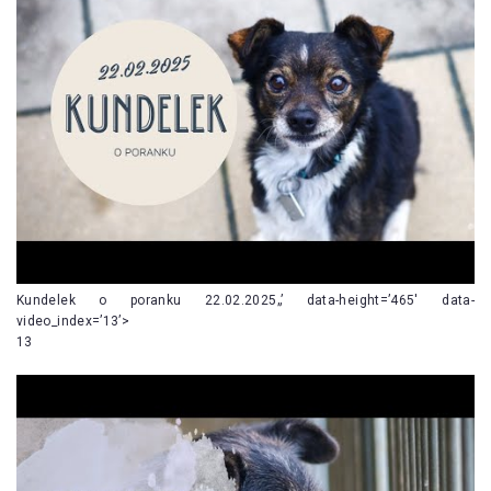
Kundelek o poranku 22.02.2025„’ data-height=’465′ data-
video_index=’13’>
13