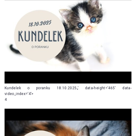
Kundelek o poranku 18.10.2025„’ data-height=’465′ data-
video_index=’4’>
4