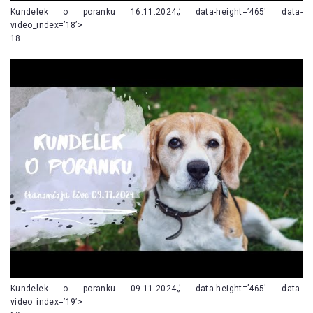
Kundelek o poranku 16.11.2024„’ data-height=’465′ data-
video_index=’18’>
18
Kundelek o poranku 09.11.2024„’ data-height=’465′ data-
video_index=’19’>