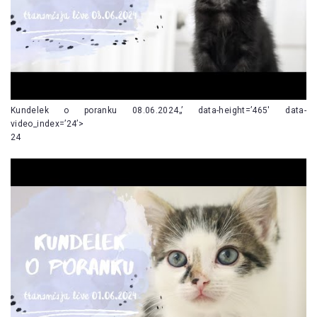
Kundelek o poranku 08.06.2024„’ data-height=’465′ data-
video_index=’24’>
24