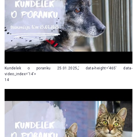
Kundelek o poranku 25.01.2025„’ data-height=’465′ data-
video_index=’14’>
14