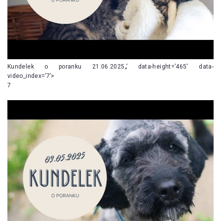
Kundelek o poranku 21.06.2025„’ data-height=’465′ data-
video_index=’7’>
7