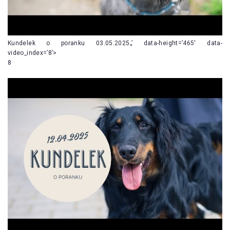
Kundelek o poranku 03.05.2025„’ data-height=’465′ data-
video_index=’8’>
8