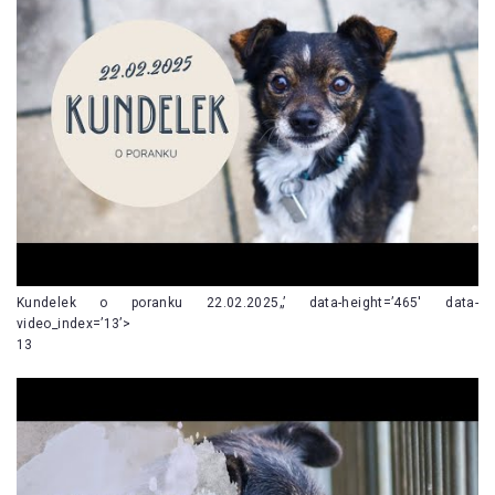
Kundelek o poranku 22.02.2025„’ data-height=’465′ data-
video_index=’13’>
13