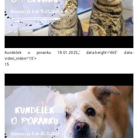
Kundelek o poranku 18.01.2025„’ data-height=’465′ data-
video_index=’15’>
15