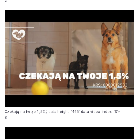
2
Czekają na twoje 1,5%„’ data-height=’465′ data-video_index=’3’>
3