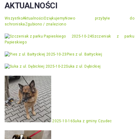
AKTUALNOŚCI
Wszystko
Aktualności
Dziękujemy
Nowo przybyłe do
schroniska
Zgubiono / znaleziono
2025-10-24
Szczeniak z parku
Papieskiego
2025-10-23
Pies z ul. Bałtyckiej
2025-10-22
Suka z ul. Dębickiej
2025-10-16
Suka z gminy Czudec