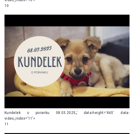
10
Kundelek o poranku 08.03.2025„’ data-height=’465′ data-
video_index=’11’>
11