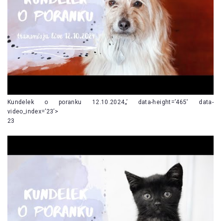
Kundelek o poranku 12.10.2024„’ data-height=’465′ data-
video_index=’23’>
23