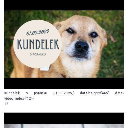
Kundelek o poranku 01.03.2025„’ data-height=’465′ data-
video_index=’12’>
12