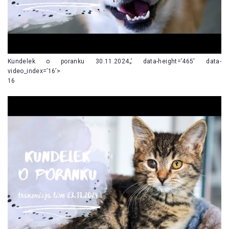
Kundelek o poranku 30.11.2024„’ data-height=’465′ data-
video_index=’16’>
16