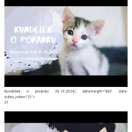
Kundelek o poranku 26.10.2024„’ data-height=’465′ data-
video_index=’21’>
21