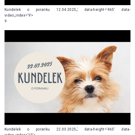
Kundelek o poranku 12.04.2025„’ data-height=’465′ data-
video_index=’9’>
9
Kundelek o poranku 22.03.2025„’ data-height=’465′ data-
video_index=’10’>