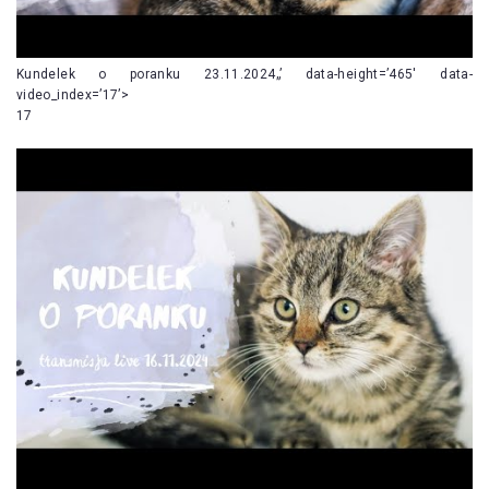
Kundelek o poranku 23.11.2024„’ data-height=’465′ data-
video_index=’17’>
17