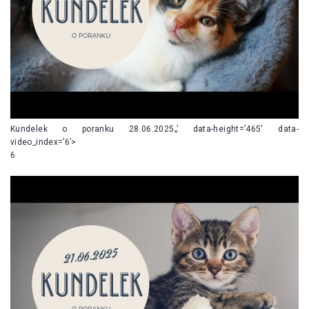
Kundelek o poranku 28.06.2025„’ data-height=’465′ data-
video_index=’6’>
6