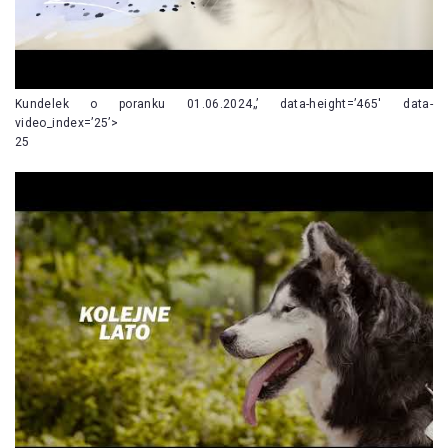
Kundelek o poranku 01.06.2024„’ data-height=’465′ data-
video_index=’25’>
25