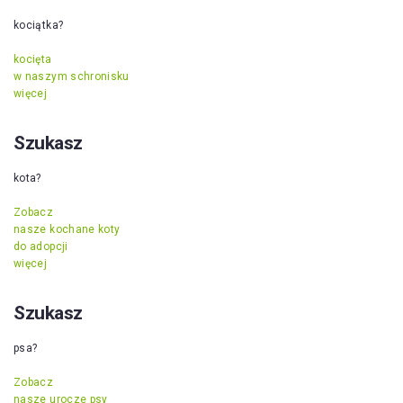
kociątka?
kocięta
w naszym schronisku
więcej
Szukasz
kota?
Zobacz
nasze kochane koty
do adopcji
więcej
Szukasz
psa?
Zobacz
nasze urocze psy