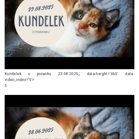
Kundelek o poranku 23.08.2025„’ data-height=’465′ data-
video_index=’5’>
5