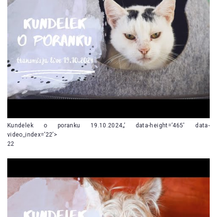
Kundelek o poranku 19.10.2024„’ data-height=’465′ data-
video_index=’22’>
22