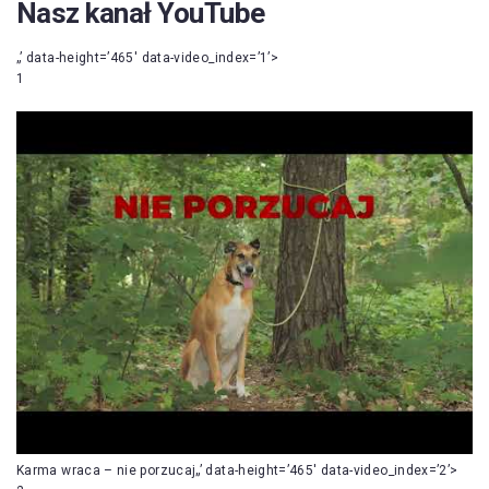
Nasz kanał YouTube
„’ data-height=’465′ data-video_index=’1’>
1
Karma wraca – nie porzucaj„’ data-height=’465′ data-video_index=’2’>