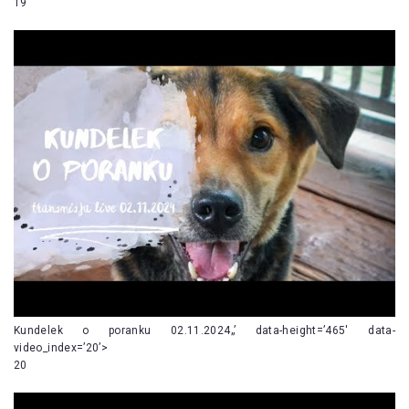
19
Kundelek o poranku 02.11.2024„’ data-height=’465′ data-
video_index=’20’>
20