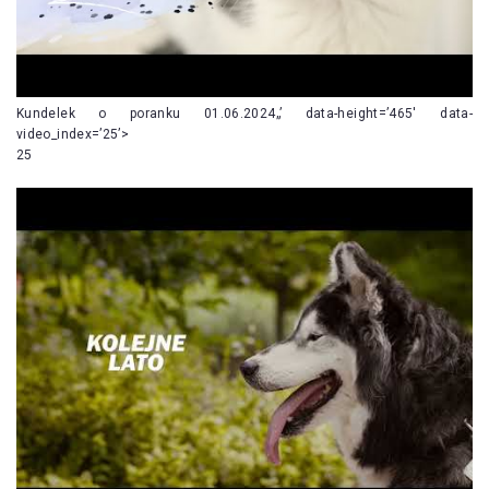
Kundelek o poranku 01.06.2024„’ data-height=’465′ data-
video_index=’25’>
25