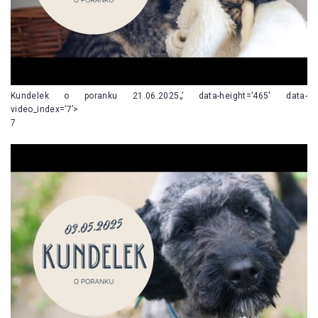
Kundelek o poranku 21.06.2025„’ data-height=’465′ data-
video_index=’7’>
7