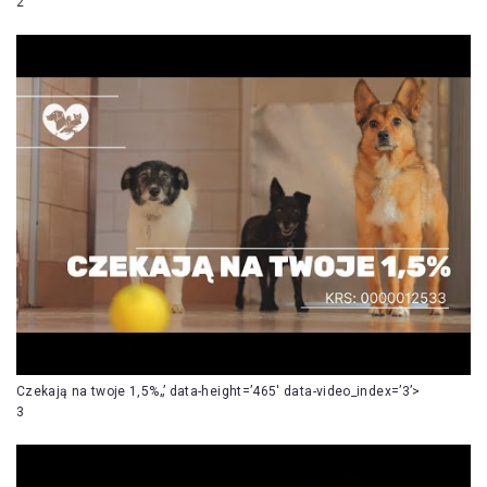
2
Czekają na twoje 1,5%„’ data-height=’465′ data-video_index=’3’>
3