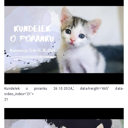
Kundelek o poranku 26.10.2024„’ data-height=’465′ data-
video_index=’21’>
21