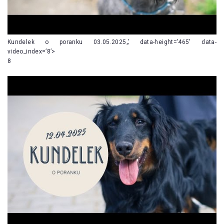
Kundelek o poranku 03.05.2025„’ data-height=’465′ data-
video_index=’8’>
8