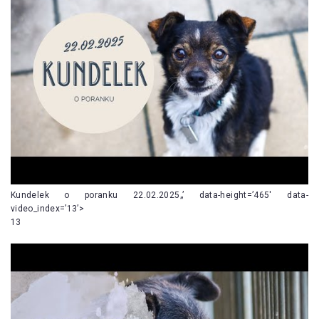
Kundelek o poranku 22.02.2025„’ data-height=’465′ data-
video_index=’13’>
13