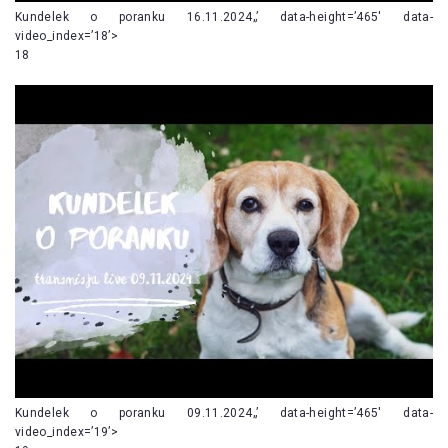
Kundelek o poranku 16.11.2024„’ data-height=’465′ data-
video_index=’18’>
18
Kundelek o poranku 09.11.2024„’ data-height=’465′ data-
video_index=’19’>