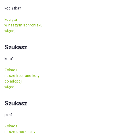
kociątka?
kocięta
w naszym schronisku
więcej
Szukasz
kota?
Zobacz
nasze kochane koty
do adopcji
więcej
Szukasz
psa?
Zobacz
nasze urocze psy