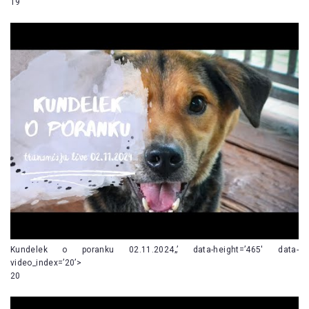
19
Kundelek o poranku 02.11.2024„’ data-height=’465′ data-
video_index=’20’>
20