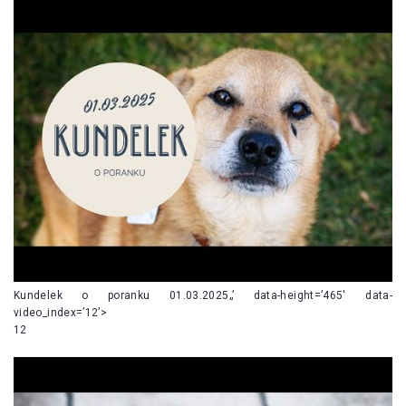
Kundelek o poranku 01.03.2025„’ data-height=’465′ data-
video_index=’12’>
12