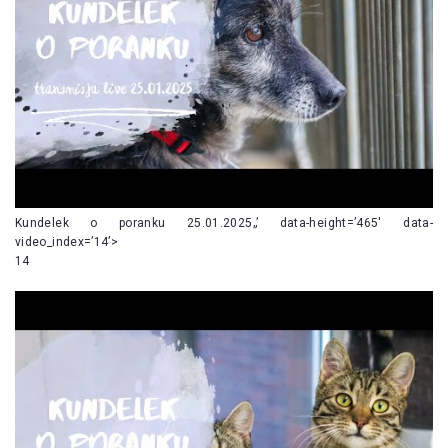
Kundelek o poranku 25.01.2025„’ data-height=’465′ data-
video_index=’14’>
14