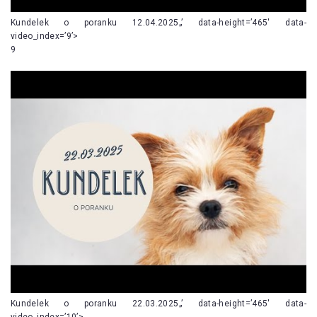
Kundelek o poranku 12.04.2025„’ data-height=’465′ data-
video_index=’9’>
9
Kundelek o poranku 22.03.2025„’ data-height=’465′ data-
video_index=’10’>