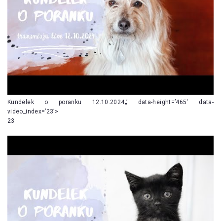
Kundelek o poranku 12.10.2024„’ data-height=’465′ data-
video_index=’23’>
23