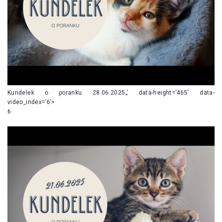
Kundelek o poranku 28.06.2025„’ data-height=’465′ data-
video_index=’6’>
6