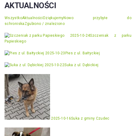
AKTUALNOŚCI
Wszystko
Aktualności
Dziękujemy
Nowo przybyłe do
schroniska
Zgubiono / znaleziono
2025-10-24
Szczeniak z parku
Papieskiego
2025-10-23
Pies z ul. Bałtyckiej
2025-10-22
Suka z ul. Dębickiej
2025-10-16
Suka z gminy Czudec