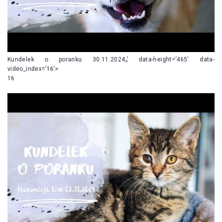
Kundelek o poranku 30.11.2024„’ data-height=’465′ data-
video_index=’16’>
16