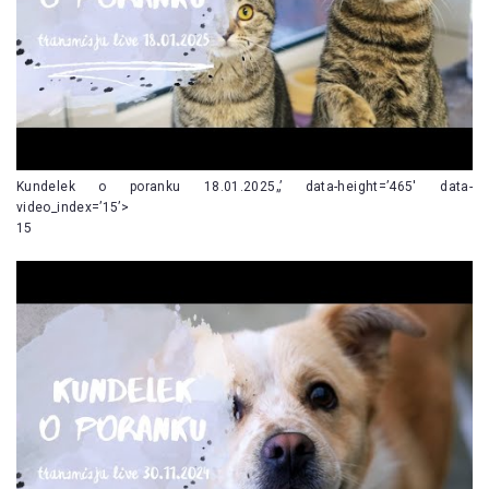
Kundelek o poranku 18.01.2025„’ data-height=’465′ data-
video_index=’15’>
15