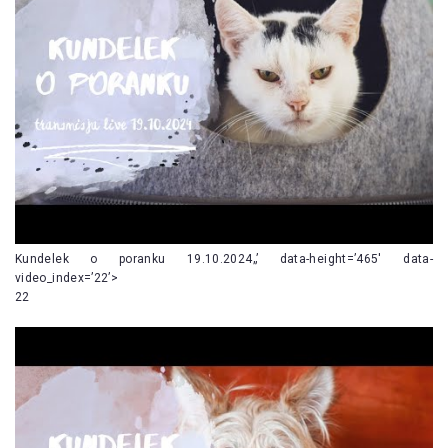
Kundelek o poranku 19.10.2024„’ data-height=’465′ data-
video_index=’22’>
22