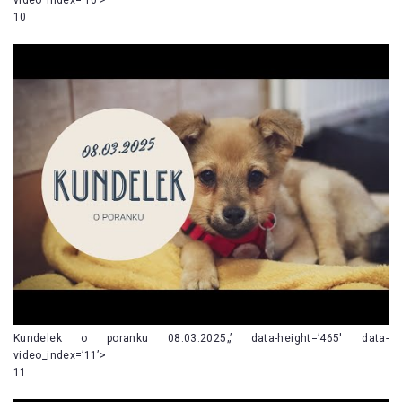
10
Kundelek o poranku 08.03.2025„’ data-height=’465′ data-
video_index=’11’>
11