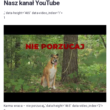
Nasz kanał YouTube
„’ data-height=’465′ data-video_index=’1’>
1
Karma wraca – nie porzucaj„’ data-height=’465′ data-video_index=’2’>