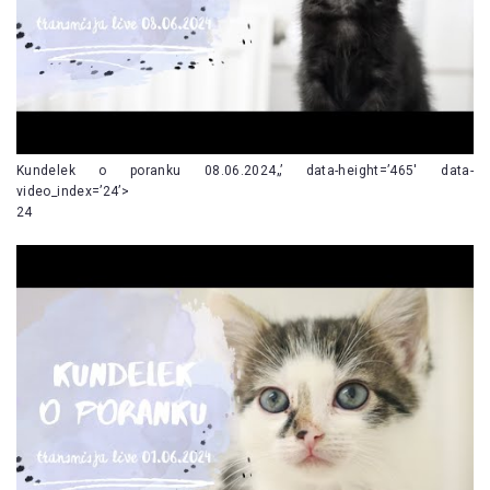
Kundelek o poranku 08.06.2024„’ data-height=’465′ data-
video_index=’24’>
24