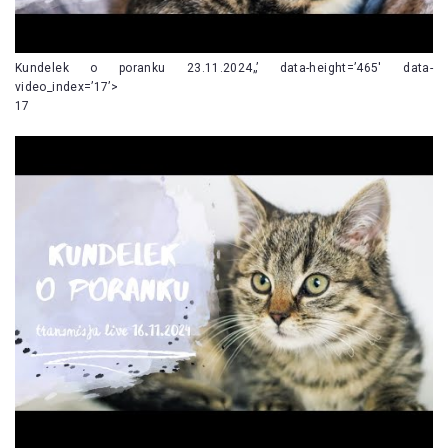
Kundelek o poranku 23.11.2024„’ data-height=’465′ data-
video_index=’17’>
17