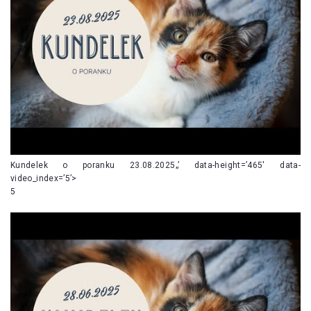
Kundelek o poranku 23.08.2025„’ data-height=’465′ data-
video_index=’5’>
5