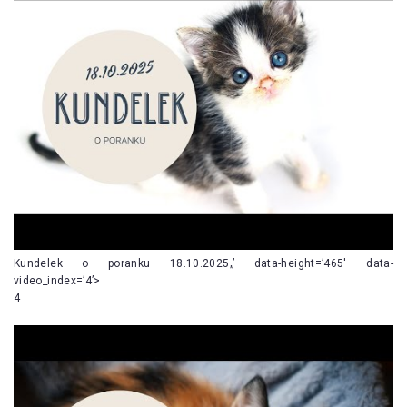
Kundelek o poranku 18.10.2025„’ data-height=’465′ data-
video_index=’4’>
4