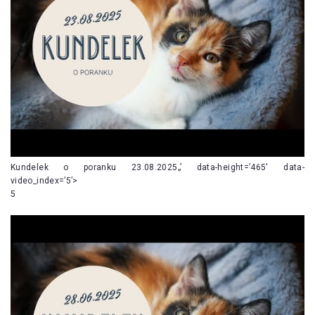
Kundelek o poranku 23.08.2025„’ data-height=’465′ data-
video_index=’5’>
5