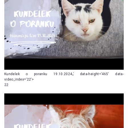
Kundelek o poranku 19.10.2024„’ data-height=’465′ data-
video_index=’22’>
22