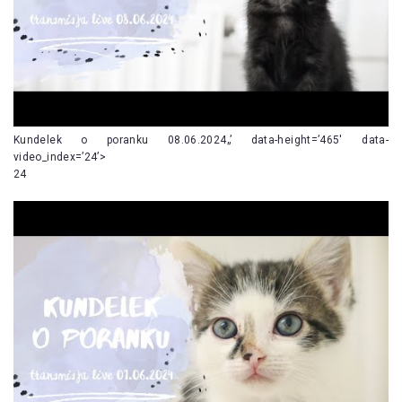
Kundelek o poranku 08.06.2024„’ data-height=’465′ data-
video_index=’24’>
24