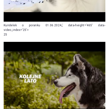
Kundelek o poranku 01.06.2024„’ data-height=’465′ data-
video_index=’25’>
25