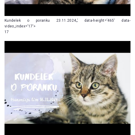
Kundelek o poranku 23.11.2024„’ data-height=’465′ data-
video_index=’17’>
17