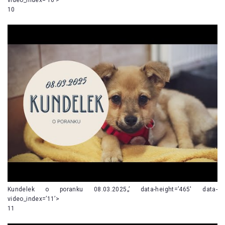
10
Kundelek o poranku 08.03.2025„’ data-height=’465′ data-
video_index=’11’>
11