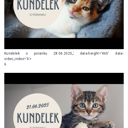
Kundelek o poranku 28.06.2025„’ data-height=’465′ data-
video_index=’6’>
6