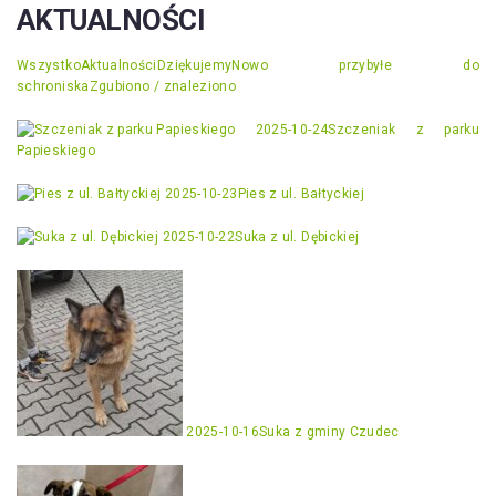
AKTUALNOŚCI
Wszystko
Aktualności
Dziękujemy
Nowo przybyłe do
schroniska
Zgubiono / znaleziono
2025-10-24
Szczeniak z parku
Papieskiego
2025-10-23
Pies z ul. Bałtyckiej
2025-10-22
Suka z ul. Dębickiej
2025-10-16
Suka z gminy Czudec