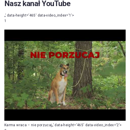
Nasz kanał YouTube
„’ data-height=’465′ data-video_index=’1’>
1
Karma wraca – nie porzucaj„’ data-height=’465′ data-video_index=’2’>