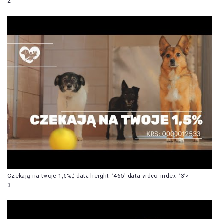
2
Czekają na twoje 1,5%„’ data-height=’465′ data-video_index=’3’>
3