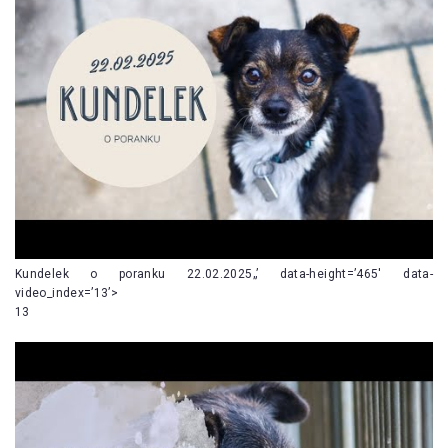
Kundelek o poranku 22.02.2025„’ data-height=’465′ data-
video_index=’13’>
13