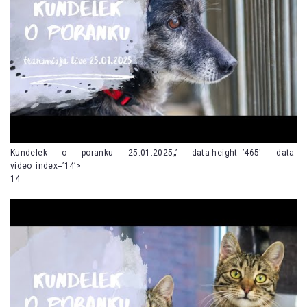
Kundelek o poranku 25.01.2025„’ data-height=’465′ data-
video_index=’14’>
14