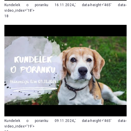
Kundelek o poranku 16.11.2024„’ data-height=’465′ data-
video_index=’18’>
18
Kundelek o poranku 09.11.2024„’ data-height=’465′ data-
video_index=’19’>