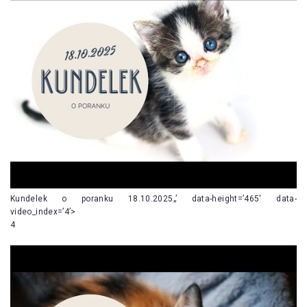
Kundelek o poranku 18.10.2025„’ data-height=’465′ data-
video_index=’4’>
4