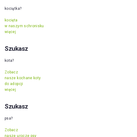
kociątka?
kocięta
w naszym schronisku
więcej
Szukasz
kota?
Zobacz
nasze kochane koty
do adopcji
więcej
Szukasz
psa?
Zobacz
nasze urocze psy