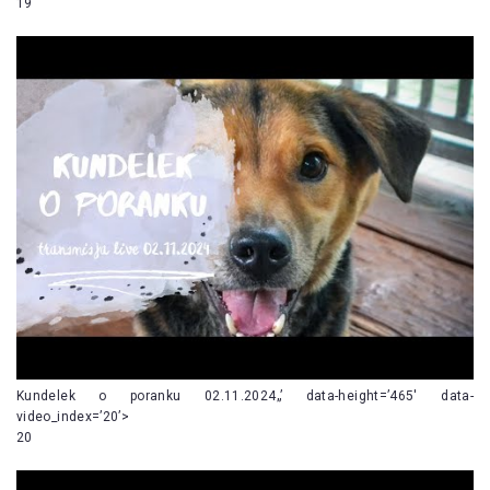
19
Kundelek o poranku 02.11.2024„’ data-height=’465′ data-
video_index=’20’>
20