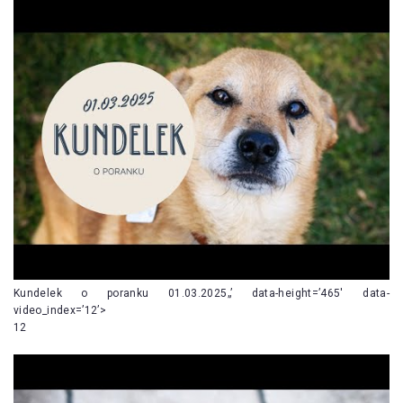
Kundelek o poranku 01.03.2025„’ data-height=’465′ data-
video_index=’12’>
12