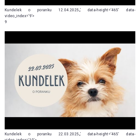
Kundelek o poranku 12.04.2025„’ data-height=’465′ data-
video_index=’9’>
9
Kundelek o poranku 22.03.2025„’ data-height=’465′ data-
video_index=’10’>