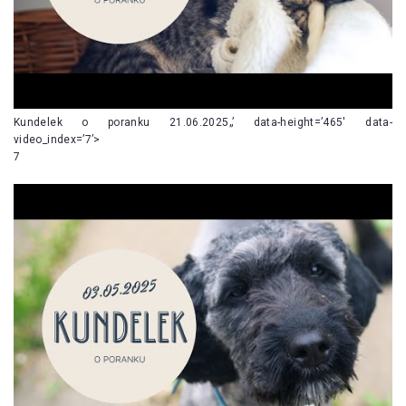
Kundelek o poranku 21.06.2025„’ data-height=’465′ data-
video_index=’7’>
7