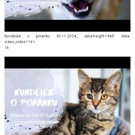
Kundelek o poranku 30.11.2024„’ data-height=’465′ data-
video_index=’16’>
16