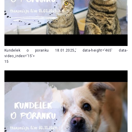
Kundelek o poranku 18.01.2025„’ data-height=’465′ data-
video_index=’15’>
15