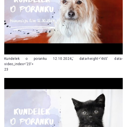
Kundelek o poranku 12.10.2024„’ data-height=’465′ data-
video_index=’23’>
23