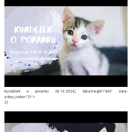
Kundelek o poranku 26.10.2024„’ data-height=’465′ data-
video_index=’21’>
21