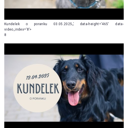
Kundelek o poranku 03.05.2025„’ data-height=’465′ data-
video_index=’8’>
8