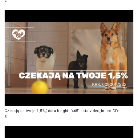
2
Czekają na twoje 1,5%„’ data-height=’465′ data-video_index=’3’>
3