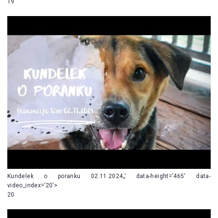
19
Kundelek o poranku 02.11.2024„’ data-height=’465′ data-
video_index=’20’>
20