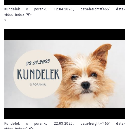
Kundelek o poranku 12.04.2025„’ data-height=’465′ data-
video_index=’9’>
9
Kundelek o poranku 22.03.2025„’ data-height=’465′ data-
video_index=’10’>