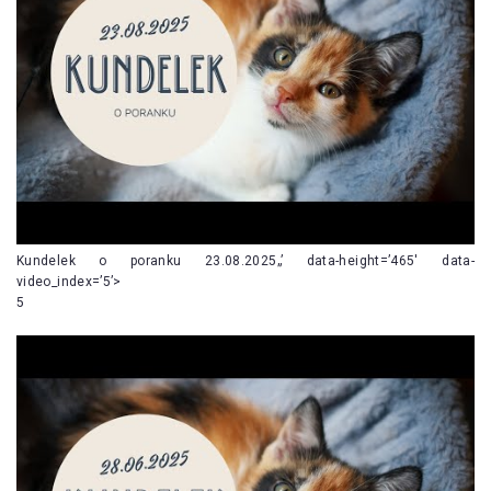
Kundelek o poranku 23.08.2025„’ data-height=’465′ data-
video_index=’5’>
5