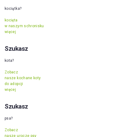
kociątka?
kocięta
w naszym schronisku
więcej
Szukasz
kota?
Zobacz
nasze kochane koty
do adopcji
więcej
Szukasz
psa?
Zobacz
nasze urocze psy