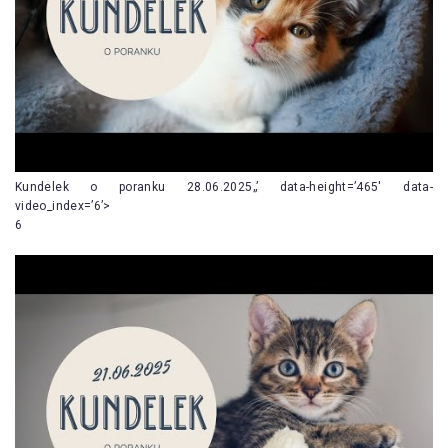
Kundelek o poranku 28.06.2025„’ data-height=’465′ data-
video_index=’6’>
6