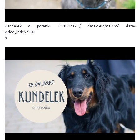
Kundelek o poranku 03.05.2025„’ data-height=’465′ data-
video_index=’8’>
8