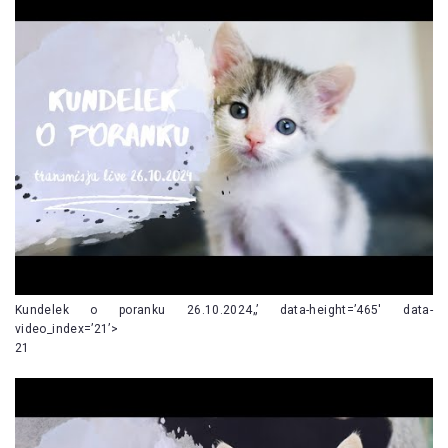
Kundelek o poranku 26.10.2024„’ data-height=’465′ data-
video_index=’21’>
21