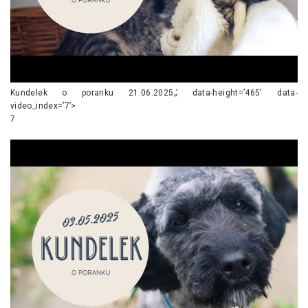
Kundelek o poranku 21.06.2025„’ data-height=’465′ data-
video_index=’7’>
7