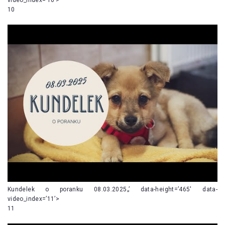
10
Kundelek o poranku 08.03.2025„’ data-height=’465′ data-
video_index=’11’>
11