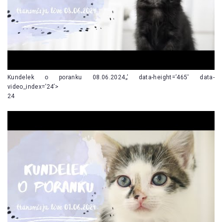
Kundelek o poranku 08.06.2024„’ data-height=’465′ data-
video_index=’24’>
24