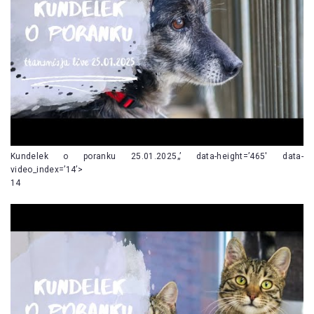
Kundelek o poranku 25.01.2025„’ data-height=’465′ data-
video_index=’14’>
14