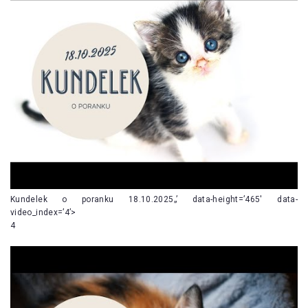
Kundelek o poranku 18.10.2025„’ data-height=’465′ data-
video_index=’4’>
4