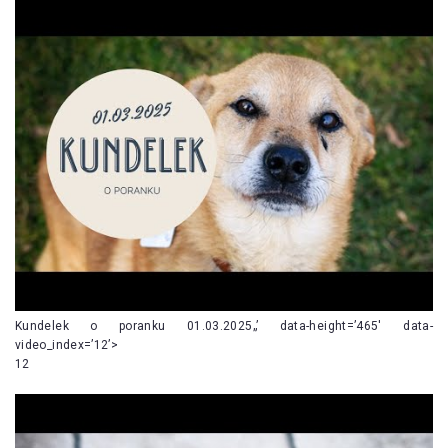
Kundelek o poranku 01.03.2025„’ data-height=’465′ data-
video_index=’12’>
12