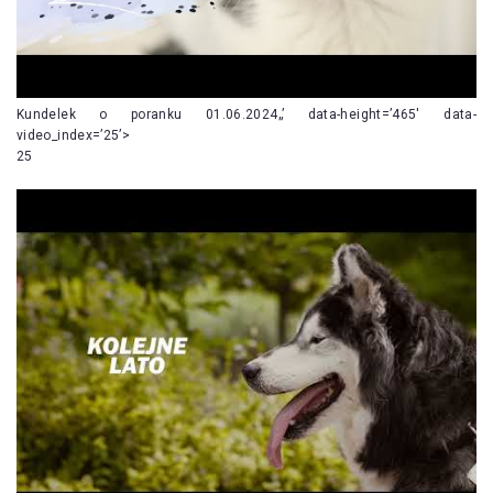
Kundelek o poranku 01.06.2024„’ data-height=’465′ data-
video_index=’25’>
25