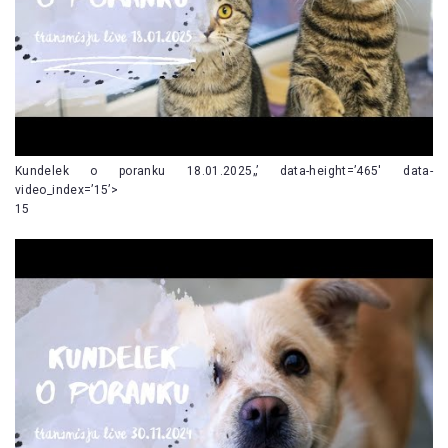
Kundelek o poranku 18.01.2025„’ data-height=’465′ data-
video_index=’15’>
15