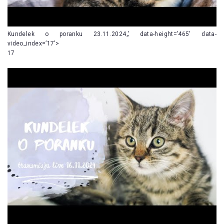
Kundelek o poranku 23.11.2024„’ data-height=’465′ data-
video_index=’17’>
17