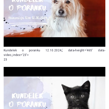
Kundelek o poranku 12.10.2024„’ data-height=’465′ data-
video_index=’23’>
23