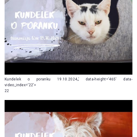
Kundelek o poranku 19.10.2024„’ data-height=’465′ data-
video_index=’22’>
22