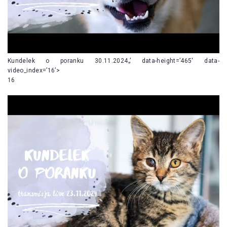
Kundelek o poranku 30.11.2024„’ data-height=’465′ data-
video_index=’16’>
16