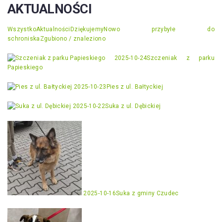
AKTUALNOŚCI
Wszystko
Aktualności
Dziękujemy
Nowo przybyłe do
schroniska
Zgubiono / znaleziono
2025-10-24
Szczeniak z parku
Papieskiego
2025-10-23
Pies z ul. Bałtyckiej
2025-10-22
Suka z ul. Dębickiej
2025-10-16
Suka z gminy Czudec