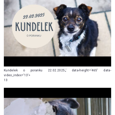
Kundelek o poranku 22.02.2025„’ data-height=’465′ data-
video_index=’13’>
13