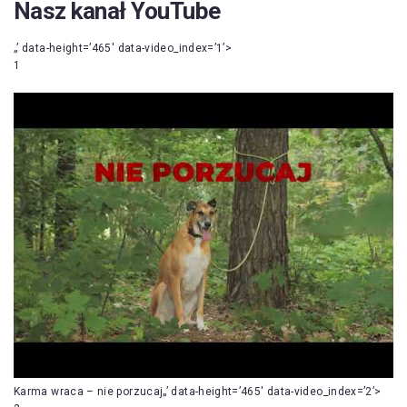
Nasz kanał YouTube
„’ data-height=’465′ data-video_index=’1’>
1
Karma wraca – nie porzucaj„’ data-height=’465′ data-video_index=’2’>