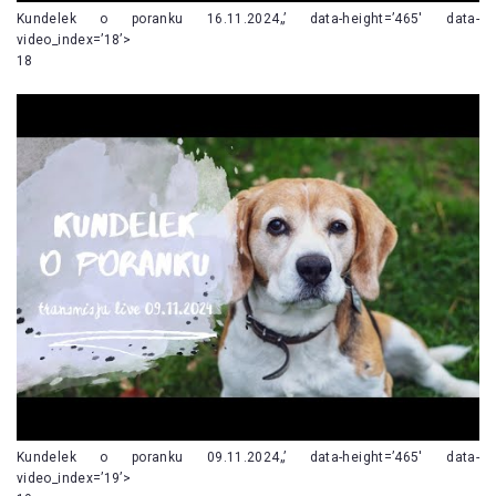
Kundelek o poranku 16.11.2024„’ data-height=’465′ data-
video_index=’18’>
18
Kundelek o poranku 09.11.2024„’ data-height=’465′ data-
video_index=’19’>