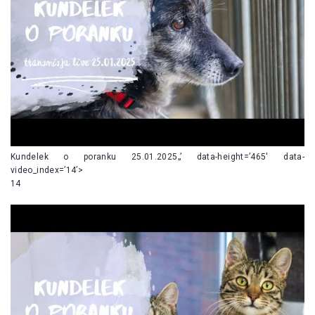
Kundelek o poranku 25.01.2025„’ data-height=’465′ data-
video_index=’14’>
14