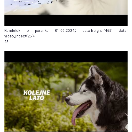
Kundelek o poranku 01.06.2024„’ data-height=’465′ data-
video_index=’25’>
25