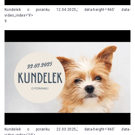
Kundelek o poranku 12.04.2025„’ data-height=’465′ data-
video_index=’9’>
9
Kundelek o poranku 22.03.2025„’ data-height=’465′ data-
video_index=’10’>