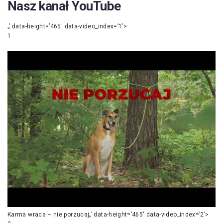
Nasz kanał YouTube
„’ data-height=’465′ data-video_index=’1’>
1
Karma wraca – nie porzucaj„’ data-height=’465′ data-video_index=’2’>