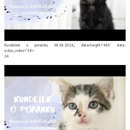
Kundelek o poranku 08.06.2024„’ data-height=’465′ data-
video_index=’24’>
24