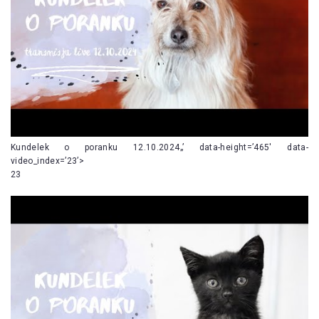
Kundelek o poranku 12.10.2024„’ data-height=’465′ data-
video_index=’23’>
23