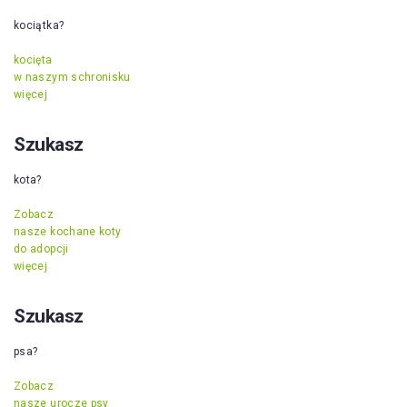
kociątka?
kocięta
w naszym schronisku
więcej
Szukasz
kota?
Zobacz
nasze kochane koty
do adopcji
więcej
Szukasz
psa?
Zobacz
nasze urocze psy