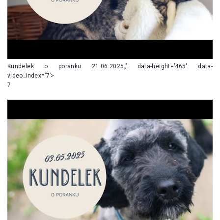
Kundelek o poranku 21.06.2025„’ data-height=’465′ data-
video_index=’7’>
7