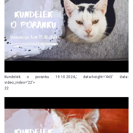
Kundelek o poranku 19.10.2024„’ data-height=’465′ data-
video_index=’22’>
22