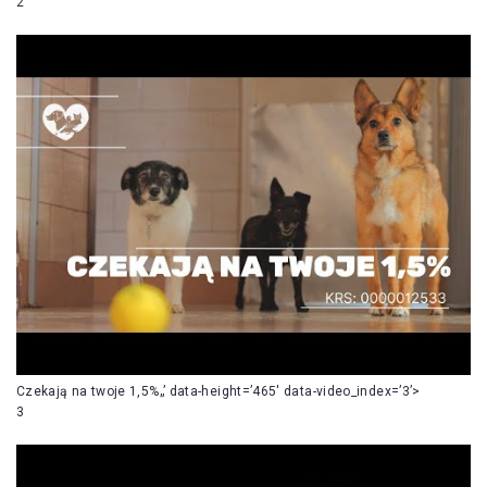
2
Czekają na twoje 1,5%„’ data-height=’465′ data-video_index=’3’>
3