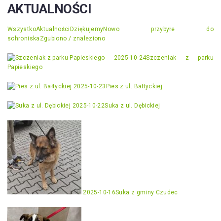
AKTUALNOŚCI
Wszystko
Aktualności
Dziękujemy
Nowo przybyłe do
schroniska
Zgubiono / znaleziono
2025-10-24
Szczeniak z parku
Papieskiego
2025-10-23
Pies z ul. Bałtyckiej
2025-10-22
Suka z ul. Dębickiej
2025-10-16
Suka z gminy Czudec