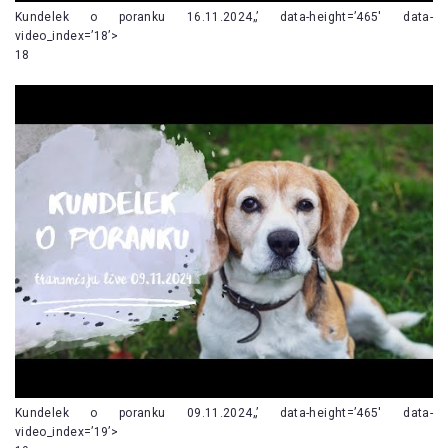
Kundelek o poranku 16.11.2024„’ data-height=’465′ data-
video_index=’18’>
18
Kundelek o poranku 09.11.2024„’ data-height=’465′ data-
video_index=’19’>