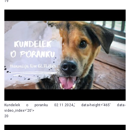
19
Kundelek o poranku 02.11.2024„’ data-height=’465′ data-
video_index=’20’>
20