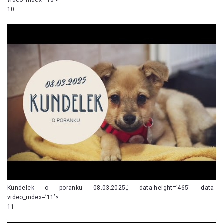
10
Kundelek o poranku 08.03.2025„’ data-height=’465′ data-
video_index=’11’>
11