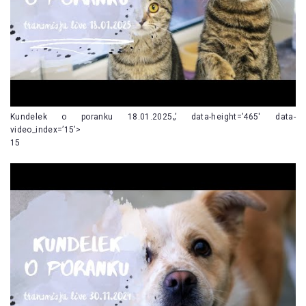
Kundelek o poranku 18.01.2025„’ data-height=’465′ data-
video_index=’15’>
15