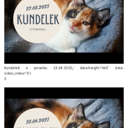
Kundelek o poranku 23.08.2025„’ data-height=’465′ data-
video_index=’5’>
5