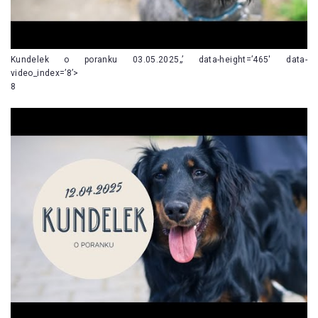
Kundelek o poranku 03.05.2025„’ data-height=’465′ data-
video_index=’8’>
8