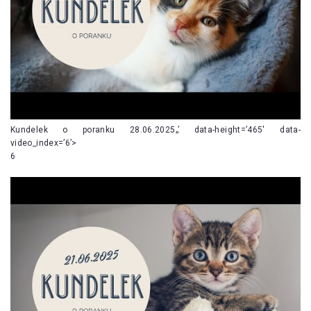
Kundelek o poranku 28.06.2025„’ data-height=’465′ data-
video_index=’6’>
6