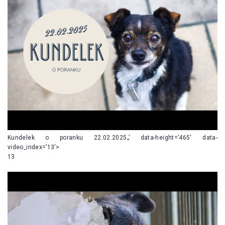
Kundelek o poranku 22.02.2025„’ data-height=’465′ data-
video_index=’13’>
13