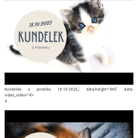
Kundelek o poranku 18.10.2025„’ data-height=’465′ data-
video_index=’4’>
4