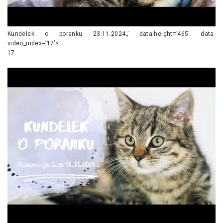
Kundelek o poranku 23.11.2024„’ data-height=’465′ data-
video_index=’17’>
17