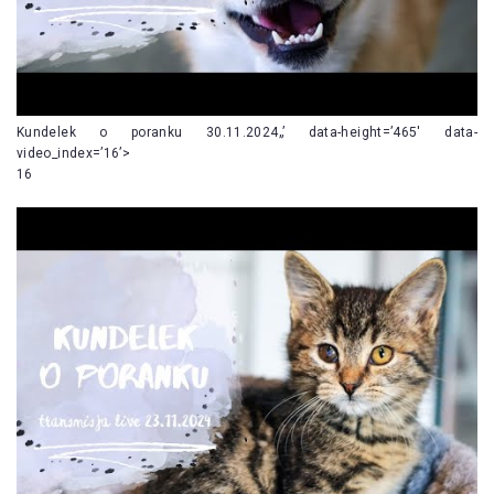
Kundelek o poranku 30.11.2024„’ data-height=’465′ data-
video_index=’16’>
16