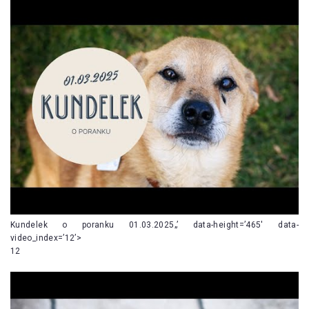
Kundelek o poranku 01.03.2025„’ data-height=’465′ data-
video_index=’12’>
12