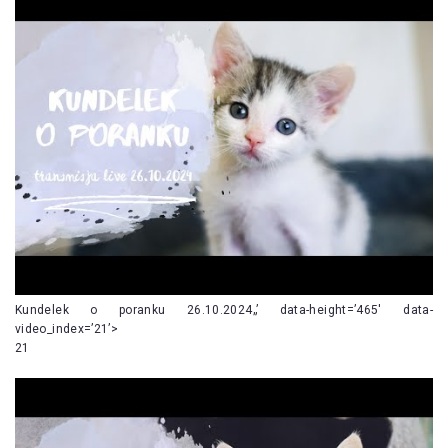
Kundelek o poranku 26.10.2024„’ data-height=’465′ data-
video_index=’21’>
21