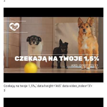
2
Czekają na twoje 1,5%„’ data-height=’465′ data-video_index=’3’>
3