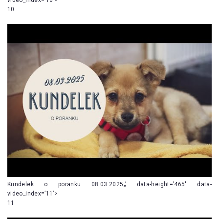
10
Kundelek o poranku 08.03.2025„’ data-height=’465′ data-
video_index=’11’>
11