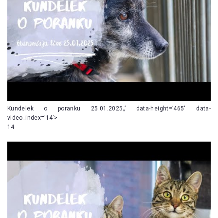
Kundelek o poranku 25.01.2025„’ data-height=’465′ data-
video_index=’14’>
14