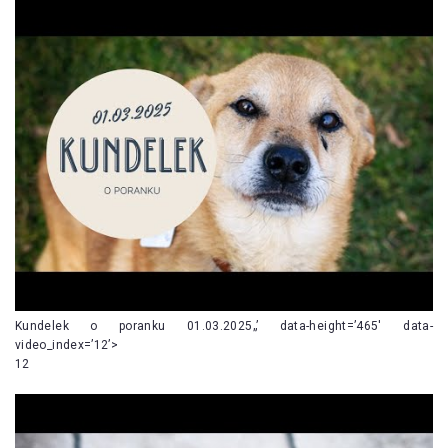
Kundelek o poranku 01.03.2025„’ data-height=’465′ data-
video_index=’12’>
12