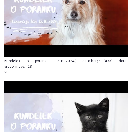
Kundelek o poranku 12.10.2024„’ data-height=’465′ data-
video_index=’23’>
23