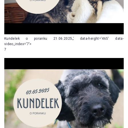
Kundelek o poranku 21.06.2025„’ data-height=’465′ data-
video_index=’7’>
7