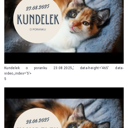
Kundelek o poranku 23.08.2025„’ data-height=’465′ data-
video_index=’5’>
5