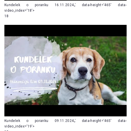
Kundelek o poranku 16.11.2024„’ data-height=’465′ data-
video_index=’18’>
18
Kundelek o poranku 09.11.2024„’ data-height=’465′ data-
video_index=’19’>