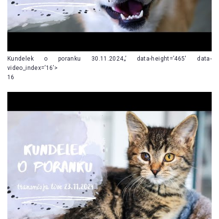
Kundelek o poranku 30.11.2024„’ data-height=’465′ data-
video_index=’16’>
16