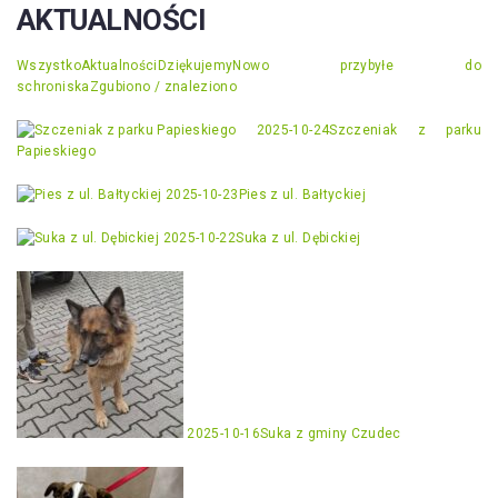
AKTUALNOŚCI
Wszystko
Aktualności
Dziękujemy
Nowo przybyłe do
schroniska
Zgubiono / znaleziono
2025-10-24
Szczeniak z parku
Papieskiego
2025-10-23
Pies z ul. Bałtyckiej
2025-10-22
Suka z ul. Dębickiej
2025-10-16
Suka z gminy Czudec