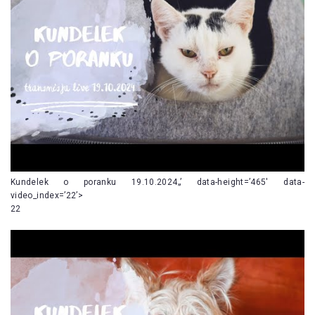
Kundelek o poranku 19.10.2024„’ data-height=’465′ data-
video_index=’22’>
22