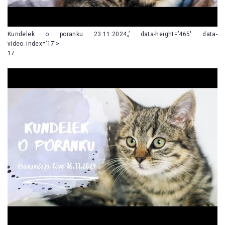
Kundelek o poranku 23.11.2024„’ data-height=’465′ data-
video_index=’17’>
17