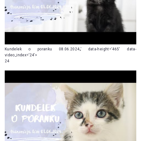
Kundelek o poranku 08.06.2024„’ data-height=’465′ data-
video_index=’24’>
24