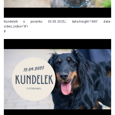
Kundelek o poranku 03.05.2025„’ data-height=’465′ data-
video_index=’8’>
8