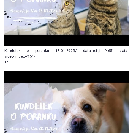
Kundelek o poranku 18.01.2025„’ data-height=’465′ data-
video_index=’15’>
15