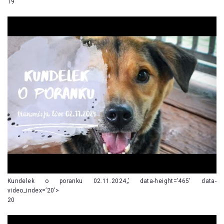
19
Kundelek o poranku 02.11.2024„’ data-height=’465′ data-
video_index=’20’>
20