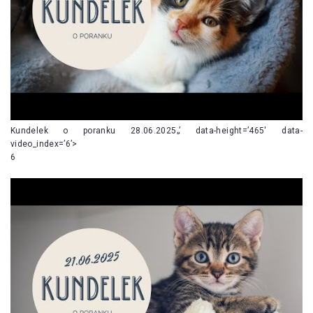
Kundelek o poranku 28.06.2025„’ data-height=’465′ data-
video_index=’6’>
6