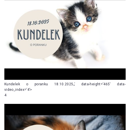
Kundelek o poranku 18.10.2025„’ data-height=’465′ data-
video_index=’4’>
4