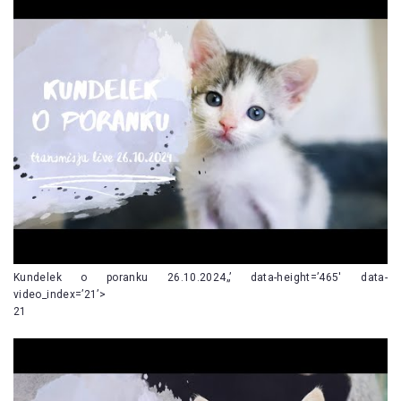
Kundelek o poranku 26.10.2024„’ data-height=’465′ data-
video_index=’21’>
21