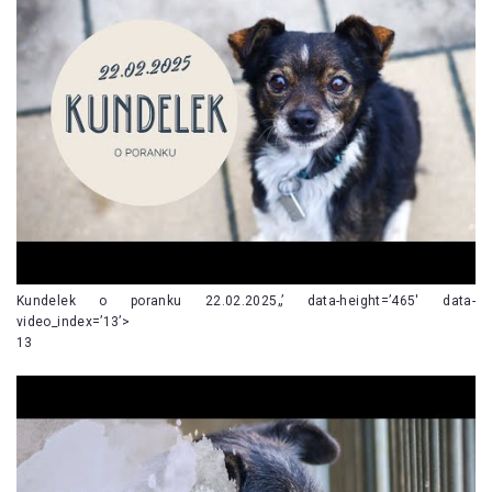
Kundelek o poranku 22.02.2025„’ data-height=’465′ data-
video_index=’13’>
13