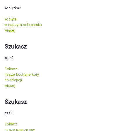
kociątka?
kocięta
w naszym schronisku
więcej
Szukasz
kota?
Zobacz
nasze kochane koty
do adopcji
więcej
Szukasz
psa?
Zobacz
nasze urocze psy