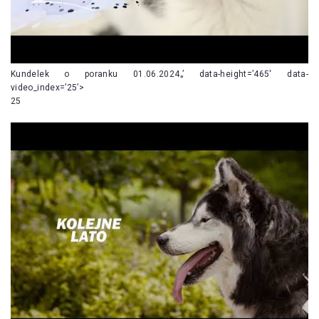
Kundelek o poranku 01.06.2024„’ data-height=’465′ data-
video_index=’25’>
25