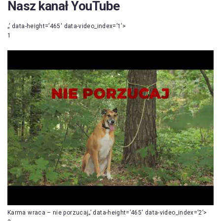
Nasz kanał YouTube
„’ data-height=’465′ data-video_index=’1’>
1
Karma wraca – nie porzucaj„’ data-height=’465′ data-video_index=’2’>