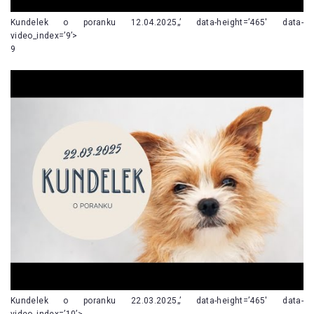
Kundelek o poranku 12.04.2025„’ data-height=’465′ data-
video_index=’9’>
9
Kundelek o poranku 22.03.2025„’ data-height=’465′ data-
video_index=’10’>