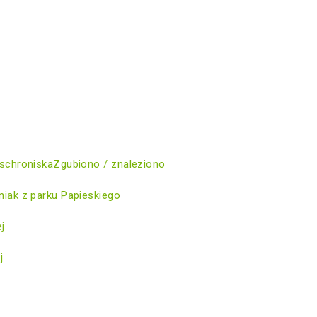
schroniska
Zgubiono / znaleziono
iak z parku Papieskiego
ej
j