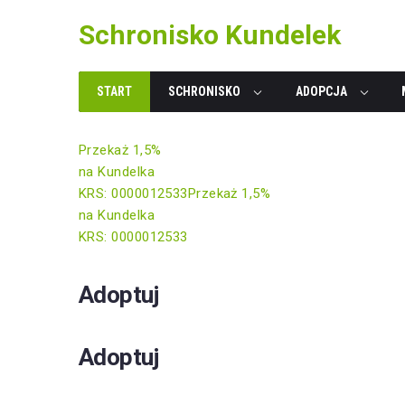
Skip
Schronisko Kundelek
to
content
START
SCHRONISKO
ADOPCJA
Przekaż 1,5%
na Kundelka
KRS: 0000012533
Przekaż 1,5%
na Kundelka
KRS: 0000012533
Adoptuj
Adoptuj