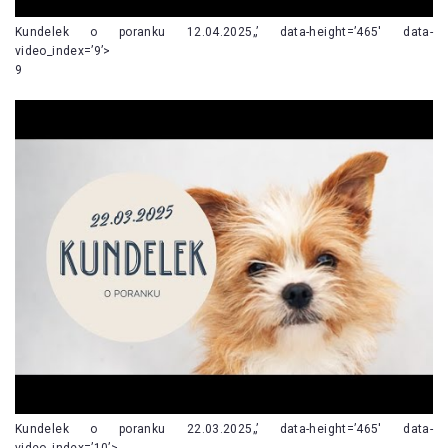
Kundelek o poranku 12.04.2025„’ data-height=’465′ data-
video_index=’9’>
9
Kundelek o poranku 22.03.2025„’ data-height=’465′ data-
video_index=’10’>