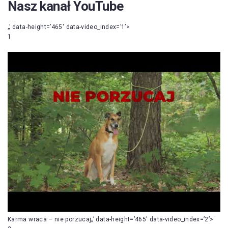
Nasz kanał YouTube
„’ data-height=’465′ data-video_index=’1’>
1
Karma wraca – nie porzucaj„’ data-height=’465′ data-video_index=’2’>