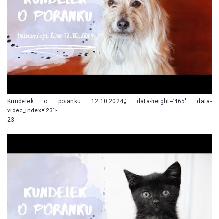
Kundelek o poranku 12.10.2024„’ data-height=’465′ data-
video_index=’23’>
23