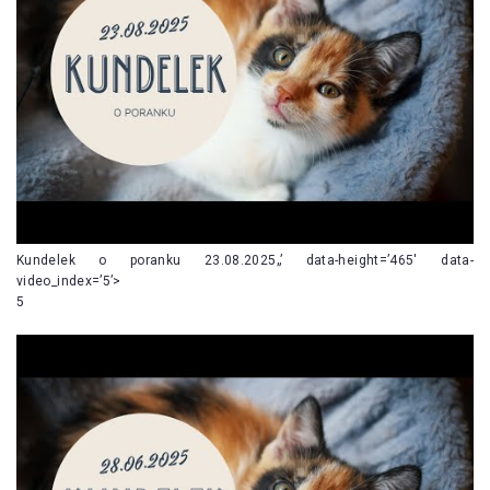
Kundelek o poranku 23.08.2025„’ data-height=’465′ data-
video_index=’5’>
5