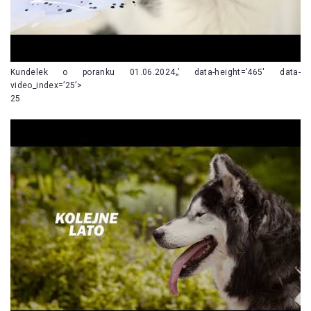
Kundelek o poranku 01.06.2024„’ data-height=’465′ data-
video_index=’25’>
25