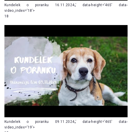
Kundelek o poranku 16.11.2024„’ data-height=’465′ data-
video_index=’18’>
18
Kundelek o poranku 09.11.2024„’ data-height=’465′ data-
video_index=’19’>