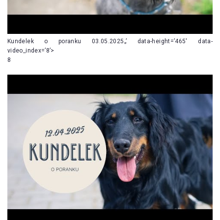
Kundelek o poranku 03.05.2025„’ data-height=’465′ data-
video_index=’8’>
8