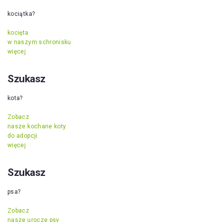
kociątka?
kocięta
w naszym schronisku
więcej
Szukasz
kota?
Zobacz
nasze kochane koty
do adopcji
więcej
Szukasz
psa?
Zobacz
nasze urocze psy