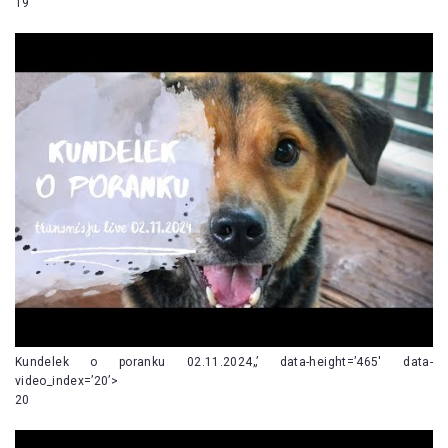
19
Kundelek o poranku 02.11.2024„’ data-height=’465′ data-
video_index=’20’>
20