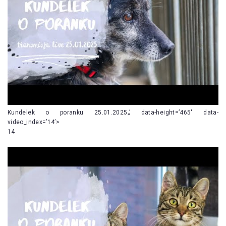
Kundelek o poranku 25.01.2025„’ data-height=’465′ data-
video_index=’14’>
14