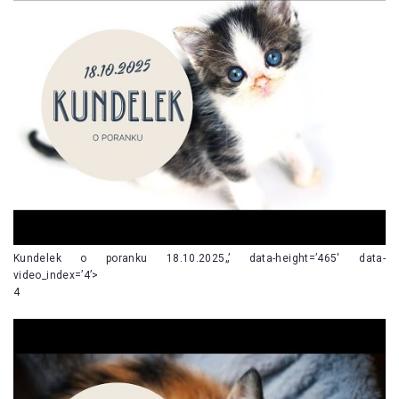
Kundelek o poranku 18.10.2025„’ data-height=’465′ data-
video_index=’4’>
4