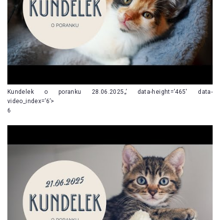
Kundelek o poranku 28.06.2025„’ data-height=’465′ data-
video_index=’6’>
6