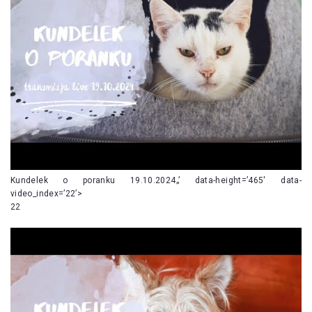
Kundelek o poranku 19.10.2024„’ data-height=’465′ data-
video_index=’22’>
22