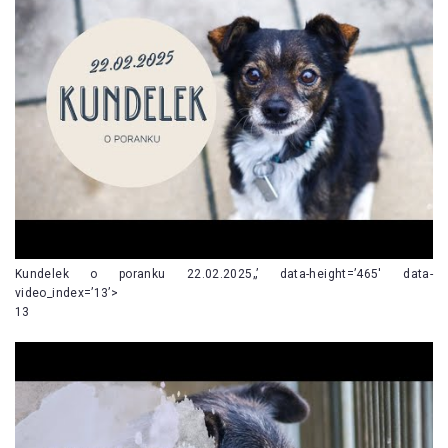
Kundelek o poranku 22.02.2025„’ data-height=’465′ data-
video_index=’13’>
13