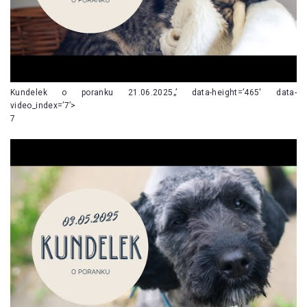
Kundelek o poranku 21.06.2025„’ data-height=’465′ data-
video_index=’7’>
7