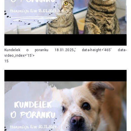
Kundelek o poranku 18.01.2025„’ data-height=’465′ data-
video_index=’15’>
15