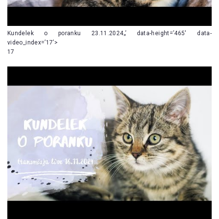
Kundelek o poranku 23.11.2024„’ data-height=’465′ data-
video_index=’17’>
17