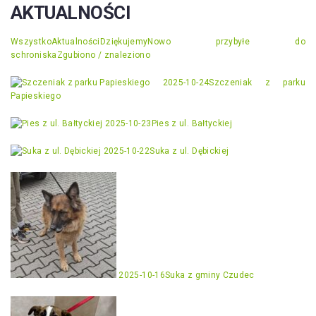
AKTUALNOŚCI
Wszystko
Aktualności
Dziękujemy
Nowo przybyłe do
schroniska
Zgubiono / znaleziono
2025-10-24
Szczeniak z parku
Papieskiego
2025-10-23
Pies z ul. Bałtyckiej
2025-10-22
Suka z ul. Dębickiej
2025-10-16
Suka z gminy Czudec