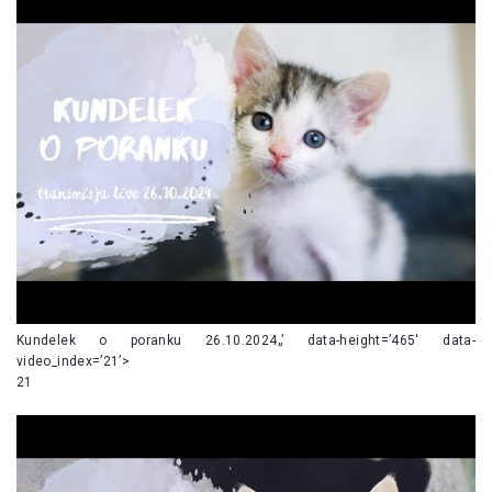
Kundelek o poranku 26.10.2024„’ data-height=’465′ data-
video_index=’21’>
21