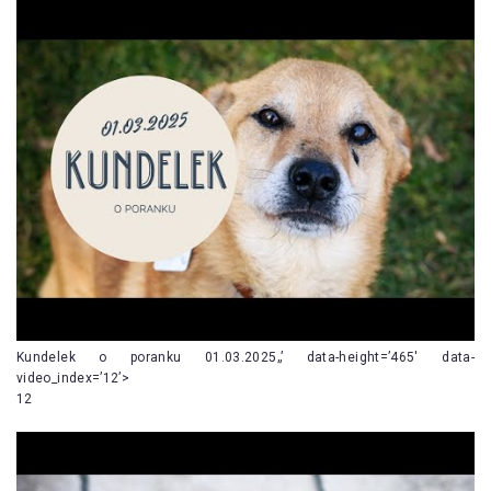
Kundelek o poranku 01.03.2025„’ data-height=’465′ data-
video_index=’12’>
12