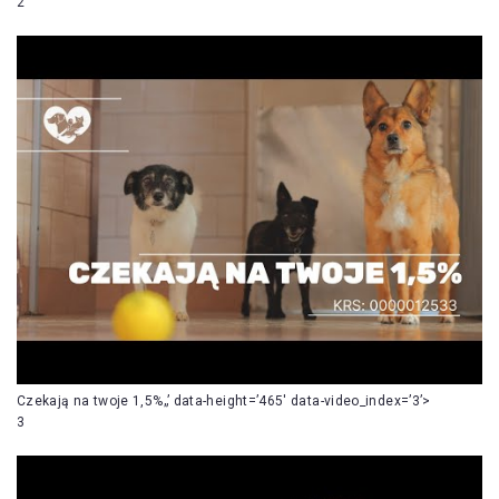
2
Czekają na twoje 1,5%„’ data-height=’465′ data-video_index=’3’>
3