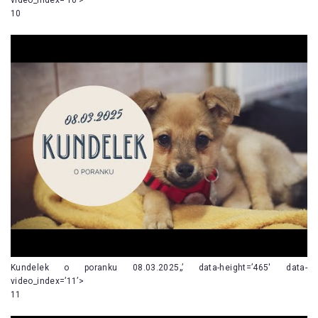
10
Kundelek o poranku 08.03.2025„’ data-height=’465′ data-
video_index=’11’>
11