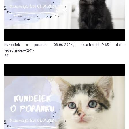
Kundelek o poranku 08.06.2024„’ data-height=’465′ data-
video_index=’24’>
24