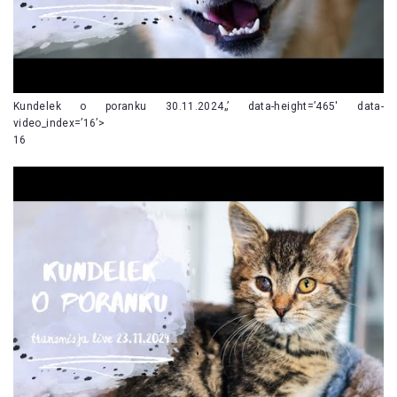
Kundelek o poranku 30.11.2024„’ data-height=’465′ data-
video_index=’16’>
16