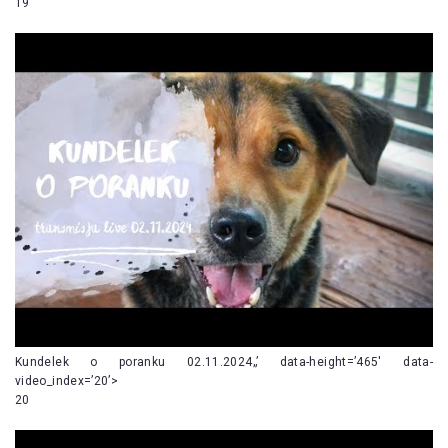
19
Kundelek o poranku 02.11.2024„’ data-height=’465′ data-
video_index=’20’>
20