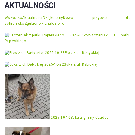
AKTUALNOŚCI
Wszystko
Aktualności
Dziękujemy
Nowo przybyłe do
schroniska
Zgubiono / znaleziono
2025-10-24
Szczeniak z parku
Papieskiego
2025-10-23
Pies z ul. Bałtyckiej
2025-10-22
Suka z ul. Dębickiej
2025-10-16
Suka z gminy Czudec