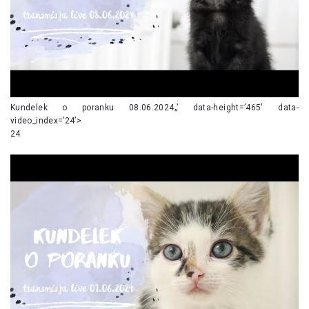
Kundelek o poranku 08.06.2024„’ data-height=’465′ data-
video_index=’24’>
24