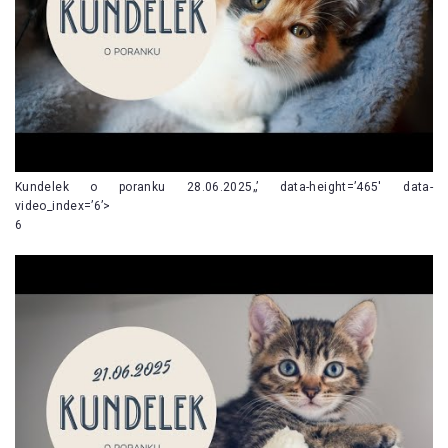
Kundelek o poranku 28.06.2025„’ data-height=’465′ data-
video_index=’6’>
6