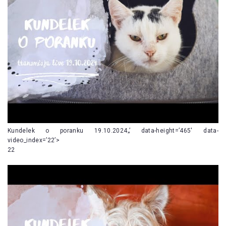
Kundelek o poranku 19.10.2024„’ data-height=’465′ data-
video_index=’22’>
22