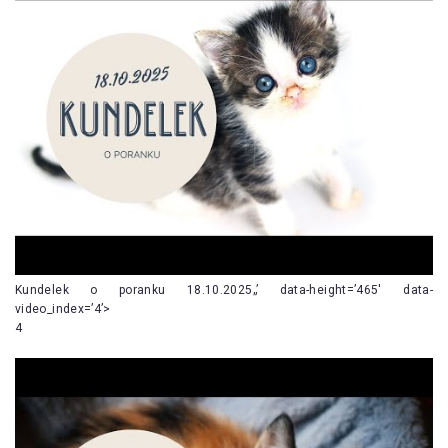
Kundelek o poranku 18.10.2025„’ data-height=’465′ data-
video_index=’4’>
4