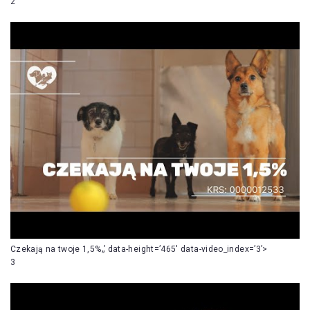
2
Czekają na twoje 1,5%„’ data-height=’465′ data-video_index=’3’>
3