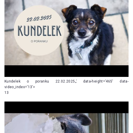
Kundelek o poranku 22.02.2025„’ data-height=’465′ data-
video_index=’13’>
13