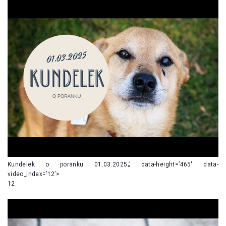
Kundelek o poranku 01.03.2025„’ data-height=’465′ data-
video_index=’12’>
12