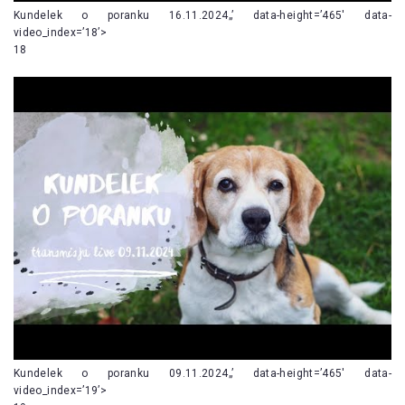
Kundelek o poranku 16.11.2024„’ data-height=’465′ data-
video_index=’18’>
18
Kundelek o poranku 09.11.2024„’ data-height=’465′ data-
video_index=’19’>