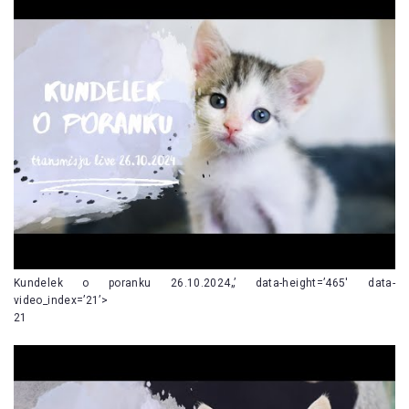
Kundelek o poranku 26.10.2024„’ data-height=’465′ data-
video_index=’21’>
21