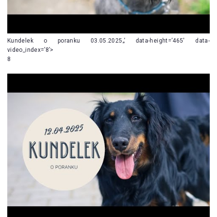
Kundelek o poranku 03.05.2025„’ data-height=’465′ data-
video_index=’8’>
8