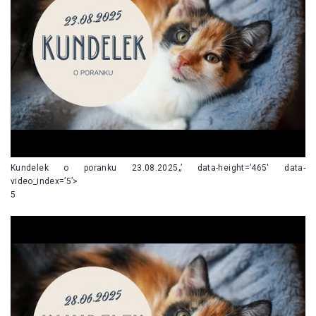
Kundelek o poranku 23.08.2025„’ data-height=’465′ data-
video_index=’5’>
5