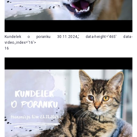
Kundelek o poranku 30.11.2024„’ data-height=’465′ data-
video_index=’16’>
16