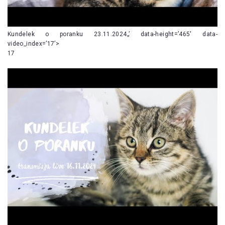
Kundelek o poranku 23.11.2024„’ data-height=’465′ data-
video_index=’17’>
17