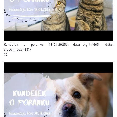
Kundelek o poranku 18.01.2025„’ data-height=’465′ data-
video_index=’15’>
15