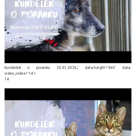
Kundelek o poranku 25.01.2025„’ data-height=’465′ data-
video_index=’14’>
14