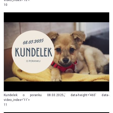
10
Kundelek o poranku 08.03.2025„’ data-height=’465′ data-
video_index=’11’>
11