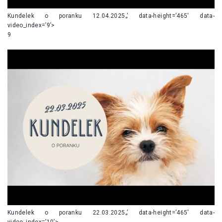
Kundelek o poranku 12.04.2025„’ data-height=’465′ data-
video_index=’9’>
9
Kundelek o poranku 22.03.2025„’ data-height=’465′ data-
video_index=’10’>