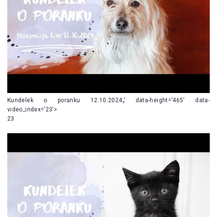
Kundelek o poranku 12.10.2024„’ data-height=’465′ data-
video_index=’23’>
23