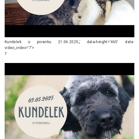
Kundelek o poranku 21.06.2025„’ data-height=’465′ data-
video_index=’7’>
7