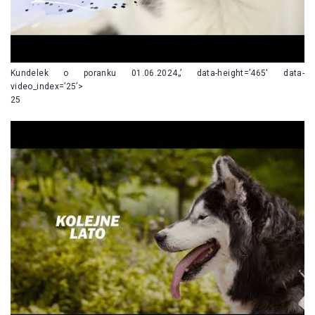
Kundelek o poranku 01.06.2024„’ data-height=’465′ data-
video_index=’25’>
25