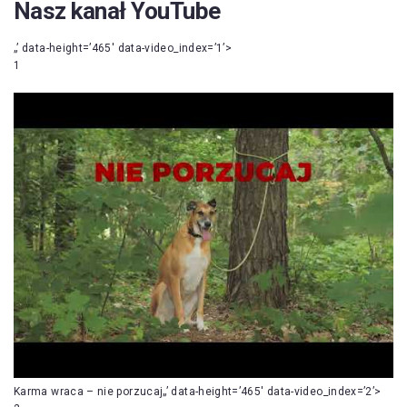
Nasz kanał YouTube
„’ data-height=’465′ data-video_index=’1’>
1
Karma wraca – nie porzucaj„’ data-height=’465′ data-video_index=’2’>