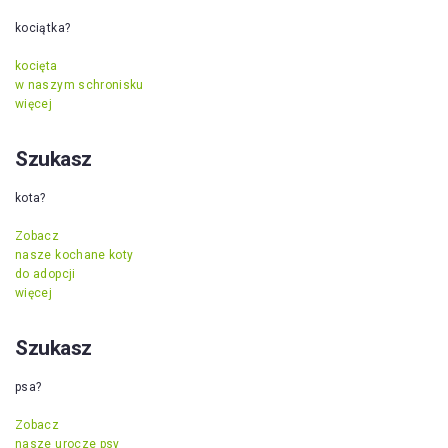
kociątka?
kocięta
w naszym schronisku
więcej
Szukasz
kota?
Zobacz
nasze kochane koty
do adopcji
więcej
Szukasz
psa?
Zobacz
nasze urocze psy