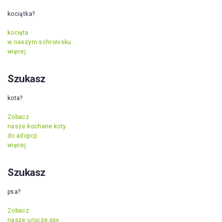
kociątka?
kocięta
w naszym schronisku
więcej
Szukasz
kota?
Zobacz
nasze kochane koty
do adopcji
więcej
Szukasz
psa?
Zobacz
nasze urocze psy