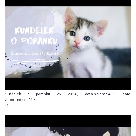
Kundelek o poranku 26.10.2024„’ data-height=’465′ data-
video_index=’21’>
21