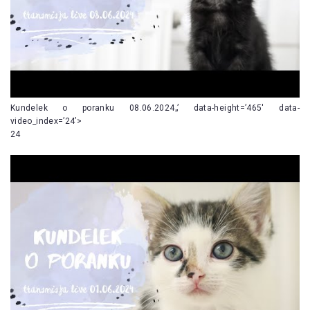
Kundelek o poranku 08.06.2024„’ data-height=’465′ data-
video_index=’24’>
24