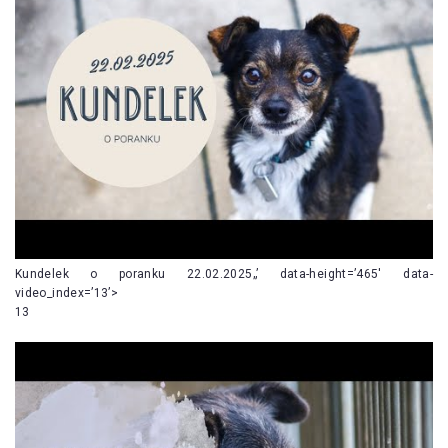
Kundelek o poranku 22.02.2025„’ data-height=’465′ data-
video_index=’13’>
13