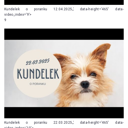
Kundelek o poranku 12.04.2025„’ data-height=’465′ data-
video_index=’9’>
9
Kundelek o poranku 22.03.2025„’ data-height=’465′ data-
video_index=’10’>