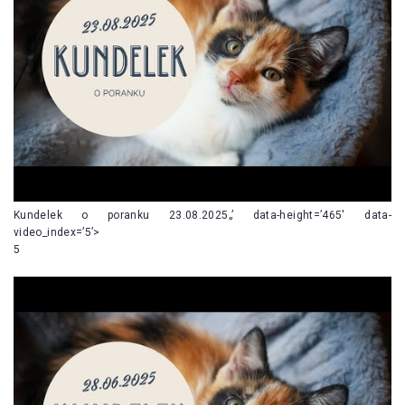
Kundelek o poranku 23.08.2025„’ data-height=’465′ data-
video_index=’5’>
5