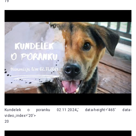
19
Kundelek o poranku 02.11.2024„’ data-height=’465′ data-
video_index=’20’>
20