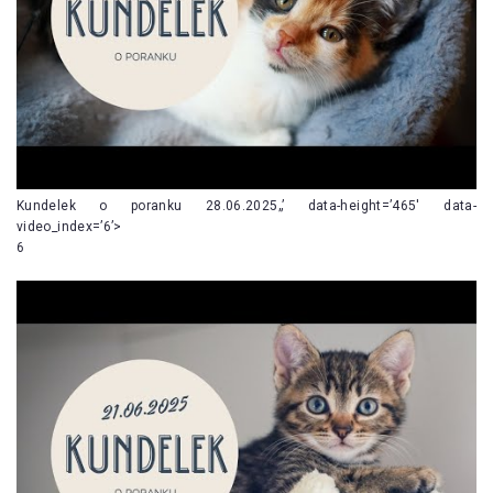
Kundelek o poranku 28.06.2025„’ data-height=’465′ data-
video_index=’6’>
6