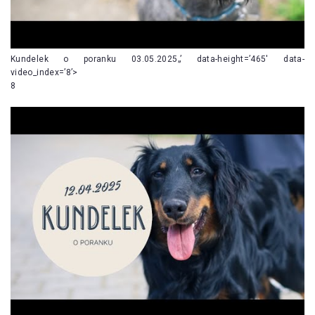
Kundelek o poranku 03.05.2025„’ data-height=’465′ data-
video_index=’8’>
8