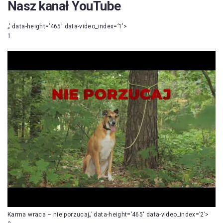
Nasz kanał YouTube
„’ data-height=’465′ data-video_index=’1’>
1
Karma wraca – nie porzucaj„’ data-height=’465′ data-video_index=’2’>