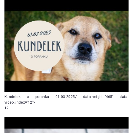
Kundelek o poranku 01.03.2025„’ data-height=’465′ data-
video_index=’12’>
12