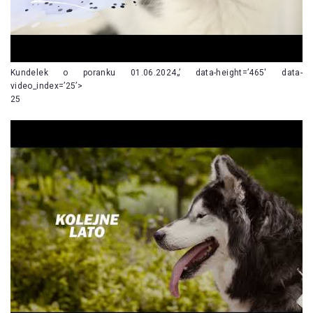
Kundelek o poranku 01.06.2024„’ data-height=’465′ data-
video_index=’25’>
25