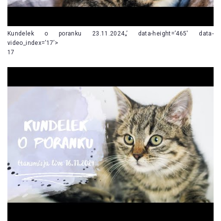
Kundelek o poranku 23.11.2024„’ data-height=’465′ data-
video_index=’17’>
17