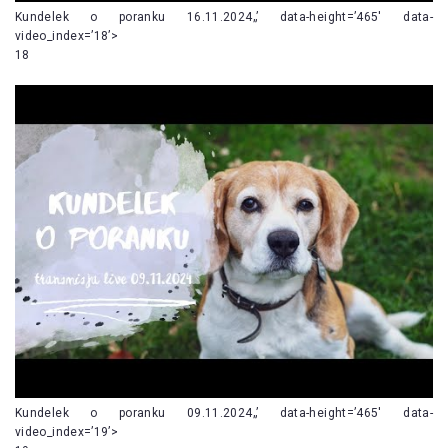
Kundelek o poranku 16.11.2024„’ data-height=’465′ data-
video_index=’18’>
18
Kundelek o poranku 09.11.2024„’ data-height=’465′ data-
video_index=’19’>