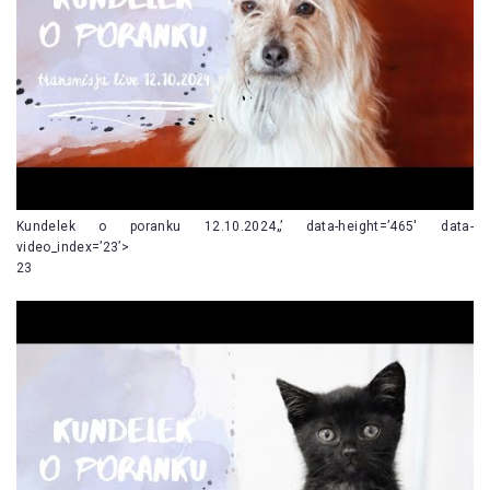
Kundelek o poranku 12.10.2024„’ data-height=’465′ data-
video_index=’23’>
23