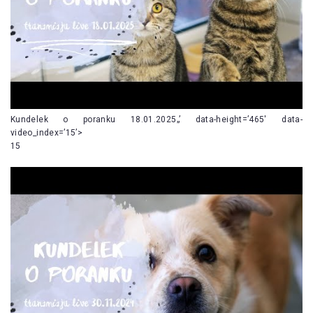
Kundelek o poranku 18.01.2025„’ data-height=’465′ data-
video_index=’15’>
15