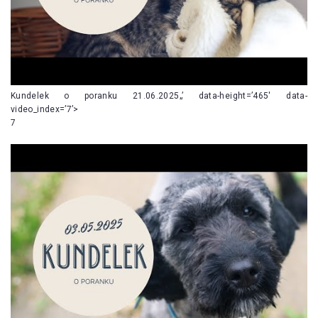
Kundelek o poranku 21.06.2025„’ data-height=’465′ data-
video_index=’7’>
7