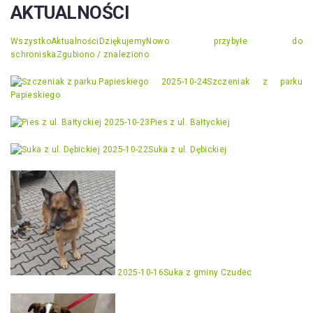
AKTUALNOŚCI
Wszystko
Aktualności
Dziękujemy
Nowo przybyłe do
schroniska
Zgubiono / znaleziono
2025-10-24
Szczeniak z parku
Papieskiego
2025-10-23
Pies z ul. Bałtyckiej
2025-10-22
Suka z ul. Dębickiej
2025-10-16
Suka z gminy Czudec