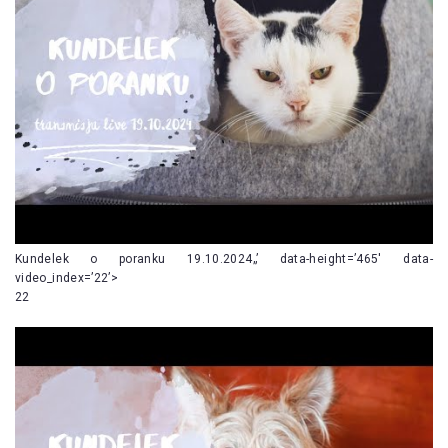
Kundelek o poranku 19.10.2024„’ data-height=’465′ data-
video_index=’22’>
22