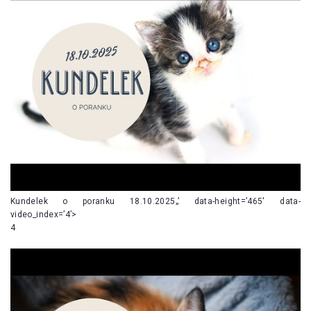
Kundelek o poranku 18.10.2025„’ data-height=’465′ data-
video_index=’4’>
4