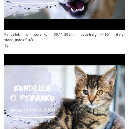
Kundelek o poranku 30.11.2024„’ data-height=’465′ data-
video_index=’16’>
16