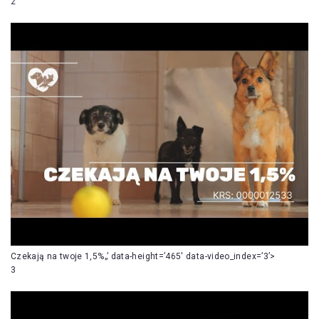
2
Czekają na twoje 1,5%„’ data-height=’465′ data-video_index=’3’>
3