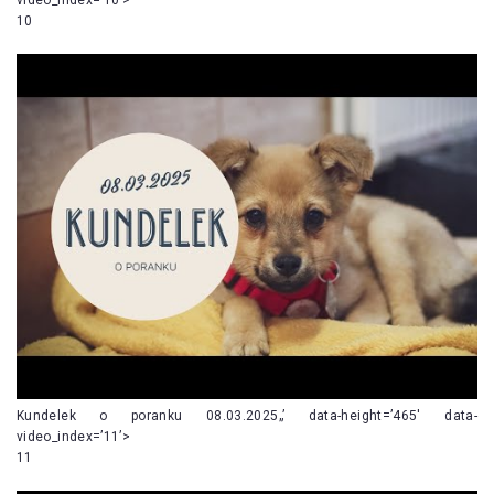
10
Kundelek o poranku 08.03.2025„’ data-height=’465′ data-
video_index=’11’>
11