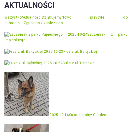
AKTUALNOŚCI
Wszystko
Aktualności
Dziękujemy
Nowo przybyłe do
schroniska
Zgubiono / znaleziono
2025-10-24
Szczeniak z parku
Papieskiego
2025-10-23
Pies z ul. Bałtyckiej
2025-10-22
Suka z ul. Dębickiej
2025-10-16
Suka z gminy Czudec