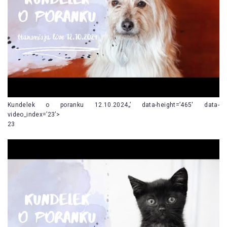
Kundelek o poranku 12.10.2024„’ data-height=’465′ data-
video_index=’23’>
23