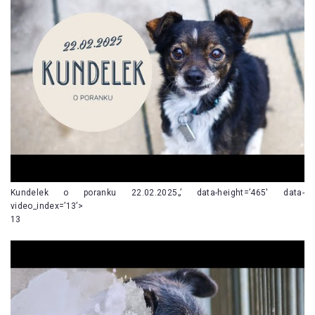
Kundelek o poranku 22.02.2025„’ data-height=’465′ data-
video_index=’13’>
13