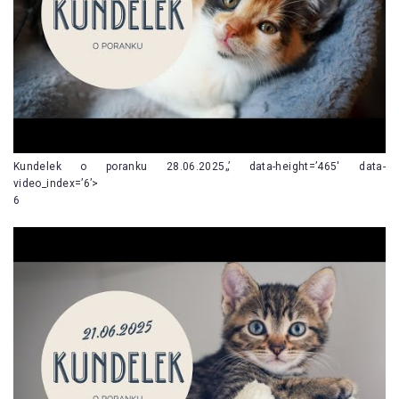
Kundelek o poranku 28.06.2025„’ data-height=’465′ data-
video_index=’6’>
6