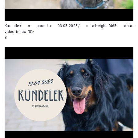
Kundelek o poranku 03.05.2025„’ data-height=’465′ data-
video_index=’8’>
8