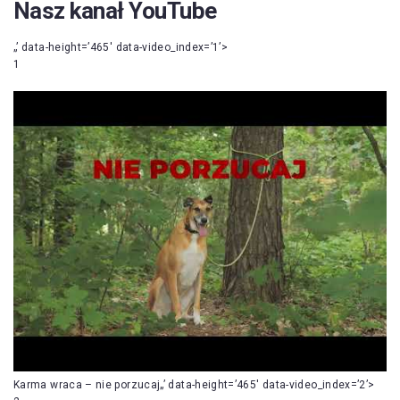
Nasz kanał YouTube
„’ data-height=’465′ data-video_index=’1’>
1
Karma wraca – nie porzucaj„’ data-height=’465′ data-video_index=’2’>