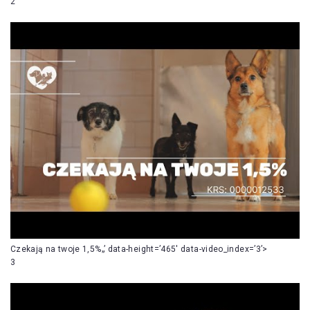
2
Czekają na twoje 1,5%„’ data-height=’465′ data-video_index=’3’>
3