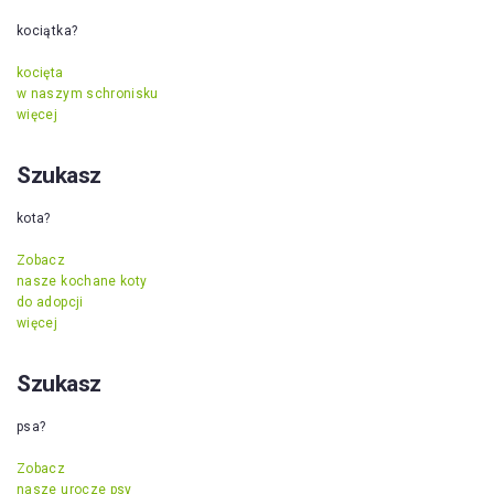
kociątka?
kocięta
w naszym schronisku
więcej
Szukasz
kota?
Zobacz
nasze kochane koty
do adopcji
więcej
Szukasz
psa?
Zobacz
nasze urocze psy