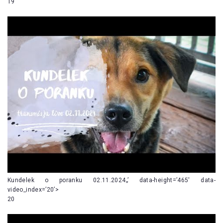
19
Kundelek o poranku 02.11.2024„’ data-height=’465′ data-
video_index=’20’>
20