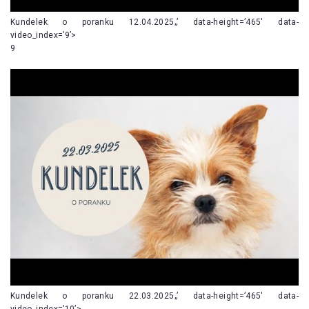
Kundelek o poranku 12.04.2025„’ data-height=’465′ data-
video_index=’9’>
9
Kundelek o poranku 22.03.2025„’ data-height=’465′ data-
video_index=’10’>