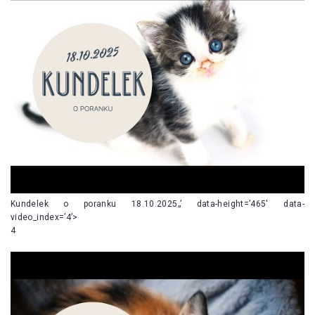
Kundelek o poranku 18.10.2025„’ data-height=’465′ data-
video_index=’4’>
4