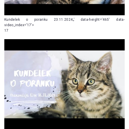
Kundelek o poranku 23.11.2024„’ data-height=’465′ data-
video_index=’17’>
17