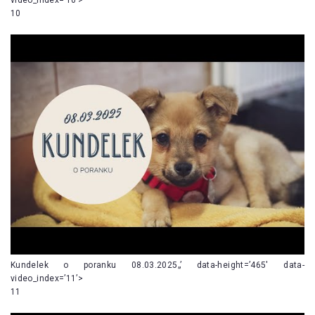
10
Kundelek o poranku 08.03.2025„’ data-height=’465′ data-
video_index=’11’>
11