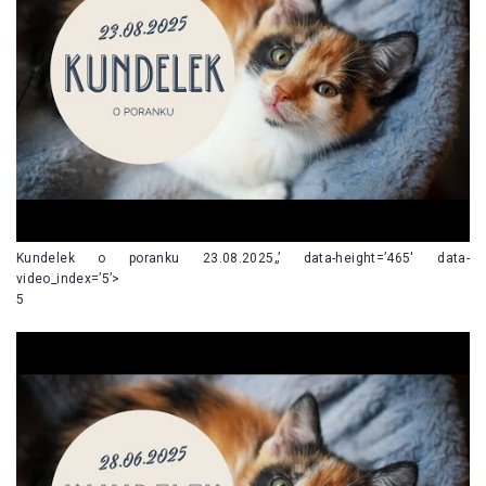
Kundelek o poranku 23.08.2025„’ data-height=’465′ data-
video_index=’5’>
5