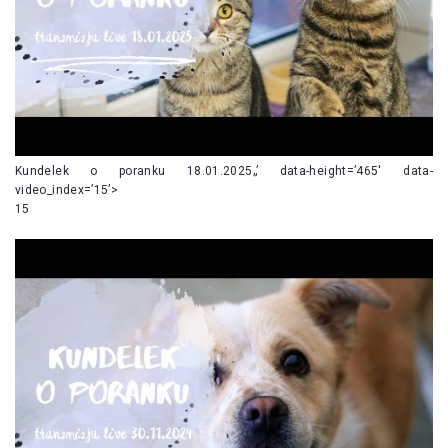
Kundelek o poranku 18.01.2025„’ data-height=’465′ data-
video_index=’15’>
15