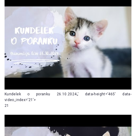
Kundelek o poranku 26.10.2024„’ data-height=’465′ data-
video_index=’21’>
21