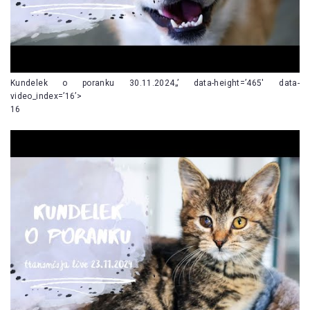
Kundelek o poranku 30.11.2024„’ data-height=’465′ data-
video_index=’16’>
16