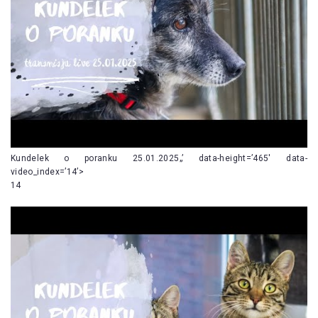
Kundelek o poranku 25.01.2025„’ data-height=’465′ data-
video_index=’14’>
14