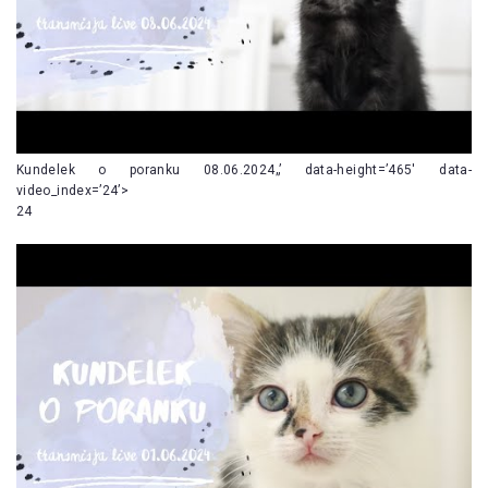
Kundelek o poranku 08.06.2024„’ data-height=’465′ data-
video_index=’24’>
24