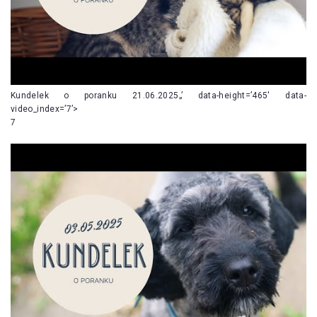
Kundelek o poranku 21.06.2025„’ data-height=’465′ data-
video_index=’7’>
7