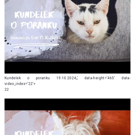
Kundelek o poranku 19.10.2024„’ data-height=’465′ data-
video_index=’22’>
22