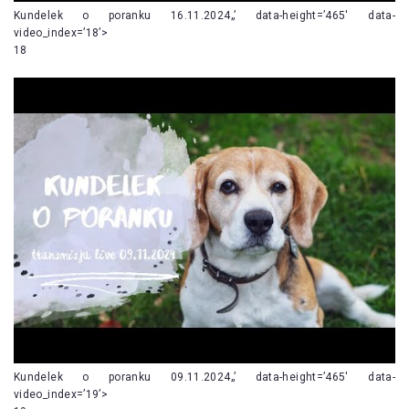
Kundelek o poranku 16.11.2024„’ data-height=’465′ data-
video_index=’18’>
18
Kundelek o poranku 09.11.2024„’ data-height=’465′ data-
video_index=’19’>