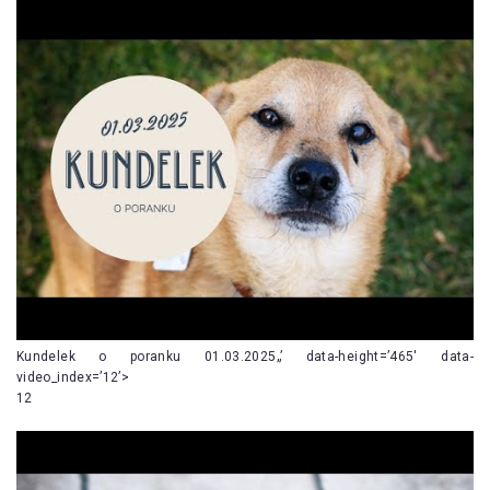
Kundelek o poranku 01.03.2025„’ data-height=’465′ data-
video_index=’12’>
12