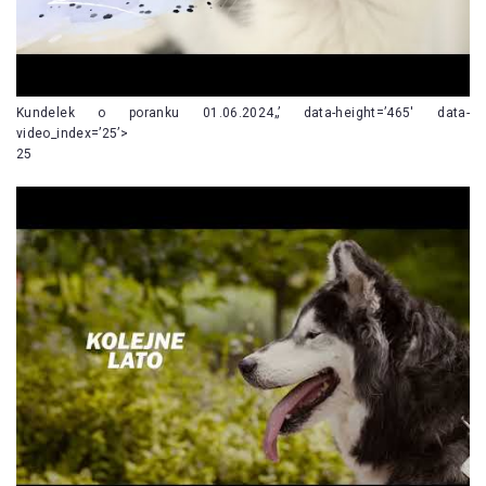
Kundelek o poranku 01.06.2024„’ data-height=’465′ data-
video_index=’25’>
25