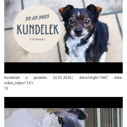
Kundelek o poranku 22.02.2025„’ data-height=’465′ data-
video_index=’13’>
13