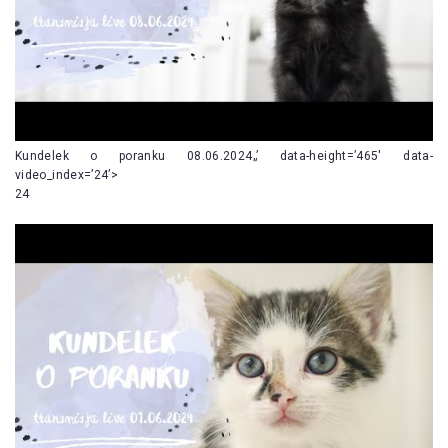
Kundelek o poranku 08.06.2024„’ data-height=’465′ data-
video_index=’24’>
24