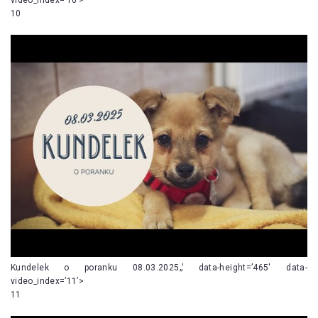
10
Kundelek o poranku 08.03.2025„’ data-height=’465′ data-
video_index=’11’>
11