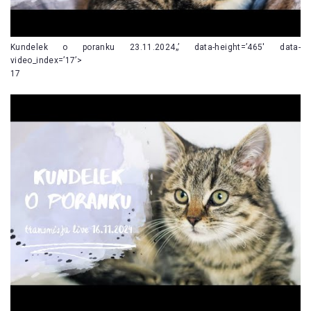
Kundelek o poranku 23.11.2024„’ data-height=’465′ data-
video_index=’17’>
17