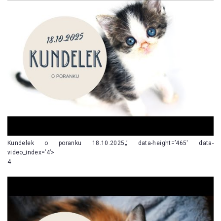
Kundelek o poranku 18.10.2025„’ data-height=’465′ data-
video_index=’4’>
4