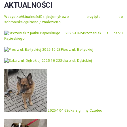
AKTUALNOŚCI
Wszystko
Aktualności
Dziękujemy
Nowo przybyłe do
schroniska
Zgubiono / znaleziono
2025-10-24
Szczeniak z parku
Papieskiego
2025-10-23
Pies z ul. Bałtyckiej
2025-10-22
Suka z ul. Dębickiej
2025-10-16
Suka z gminy Czudec