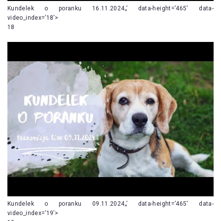
Kundelek o poranku 16.11.2024„’ data-height=’465′ data-
video_index=’18’>
18
Kundelek o poranku 09.11.2024„’ data-height=’465′ data-
video_index=’19’>