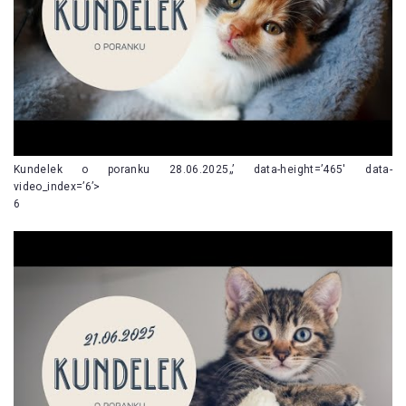
Kundelek o poranku 28.06.2025„’ data-height=’465′ data-
video_index=’6’>
6