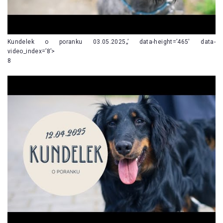
Kundelek o poranku 03.05.2025„’ data-height=’465′ data-
video_index=’8’>
8