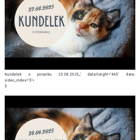
Kundelek o poranku 23.08.2025„’ data-height=’465′ data-
video_index=’5’>
5