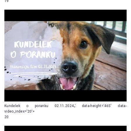
19
Kundelek o poranku 02.11.2024„’ data-height=’465′ data-
video_index=’20’>
20