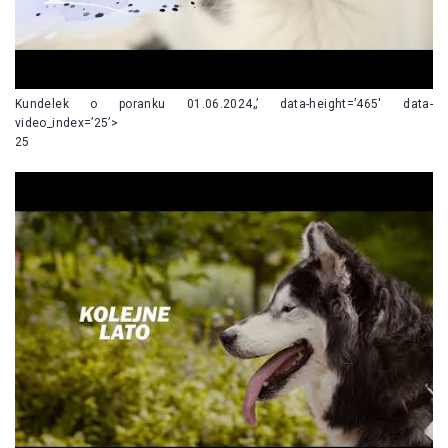
Kundelek o poranku 01.06.2024„’ data-height=’465′ data-
video_index=’25’>
25