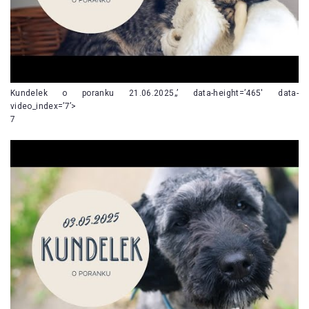
Kundelek o poranku 21.06.2025„’ data-height=’465′ data-
video_index=’7’>
7