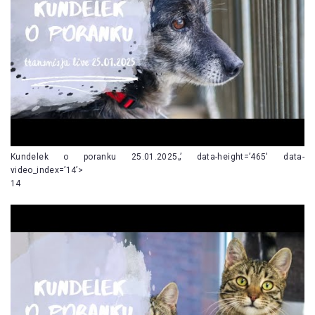
Kundelek o poranku 25.01.2025„’ data-height=’465′ data-
video_index=’14’>
14