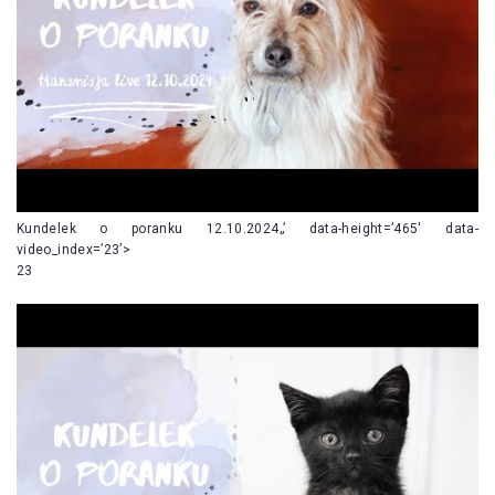
Kundelek o poranku 12.10.2024„’ data-height=’465′ data-
video_index=’23’>
23