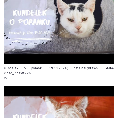
Kundelek o poranku 19.10.2024„’ data-height=’465′ data-
video_index=’22’>
22