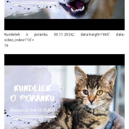
Kundelek o poranku 30.11.2024„’ data-height=’465′ data-
video_index=’16’>
16