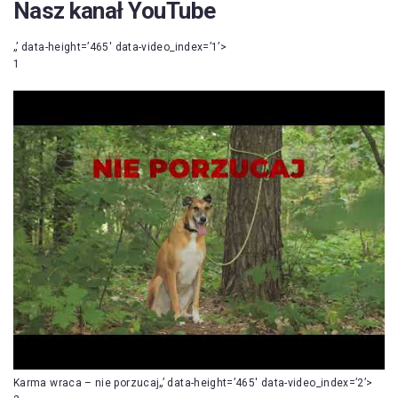
Nasz kanał YouTube
„’ data-height=’465′ data-video_index=’1’>
1
Karma wraca – nie porzucaj„’ data-height=’465′ data-video_index=’2’>