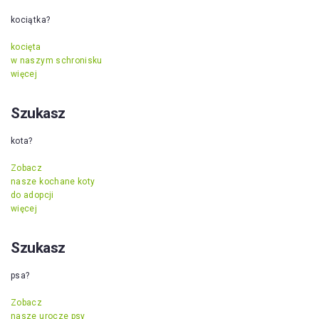
kociątka?
kocięta
w naszym schronisku
więcej
Szukasz
kota?
Zobacz
nasze kochane koty
do adopcji
więcej
Szukasz
psa?
Zobacz
nasze urocze psy