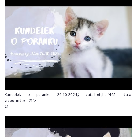
Kundelek o poranku 26.10.2024„’ data-height=’465′ data-
video_index=’21’>
21