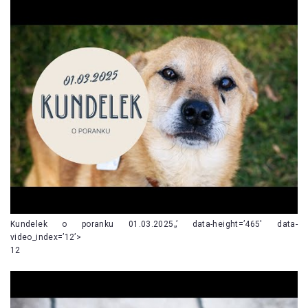
Kundelek o poranku 01.03.2025„’ data-height=’465′ data-
video_index=’12’>
12