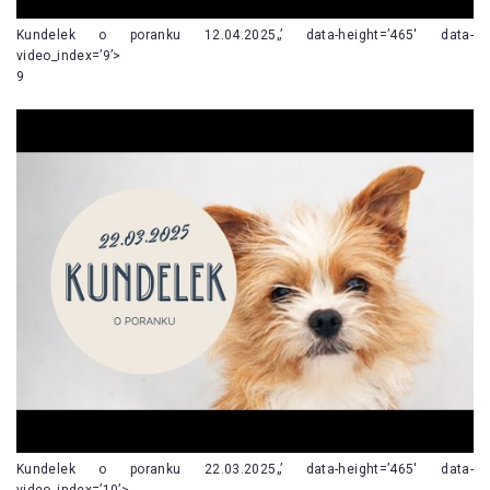
Kundelek o poranku 12.04.2025„’ data-height=’465′ data-
video_index=’9’>
9
Kundelek o poranku 22.03.2025„’ data-height=’465′ data-
video_index=’10’>