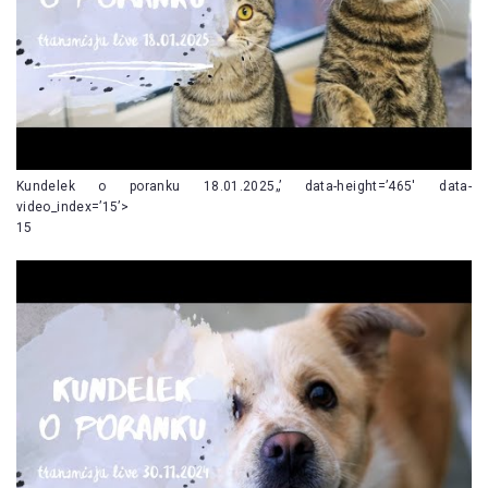
Kundelek o poranku 18.01.2025„’ data-height=’465′ data-
video_index=’15’>
15