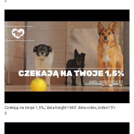
2
Czekają na twoje 1,5%„’ data-height=’465′ data-video_index=’3’>
3