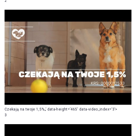
2
Czekają na twoje 1,5%„’ data-height=’465′ data-video_index=’3’>
3