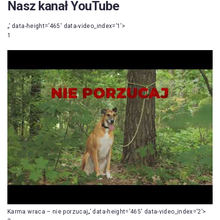
Nasz kanał YouTube
„’ data-height=’465′ data-video_index=’1’>
1
Karma wraca – nie porzucaj„’ data-height=’465′ data-video_index=’2’>