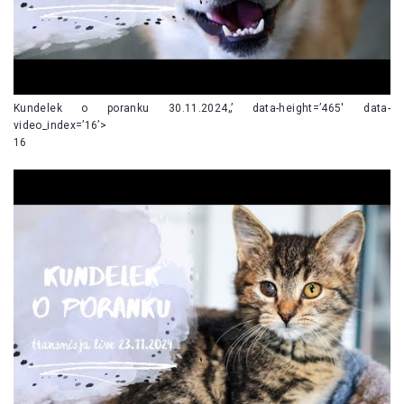
Kundelek o poranku 30.11.2024„’ data-height=’465′ data-
video_index=’16’>
16