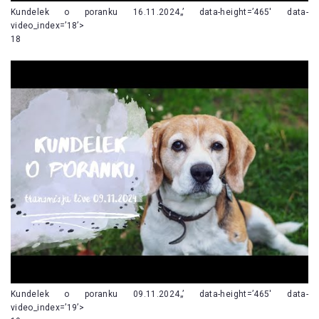
Kundelek o poranku 16.11.2024„’ data-height=’465′ data-
video_index=’18’>
18
Kundelek o poranku 09.11.2024„’ data-height=’465′ data-
video_index=’19’>