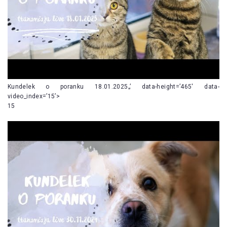
Kundelek o poranku 18.01.2025„’ data-height=’465′ data-
video_index=’15’>
15