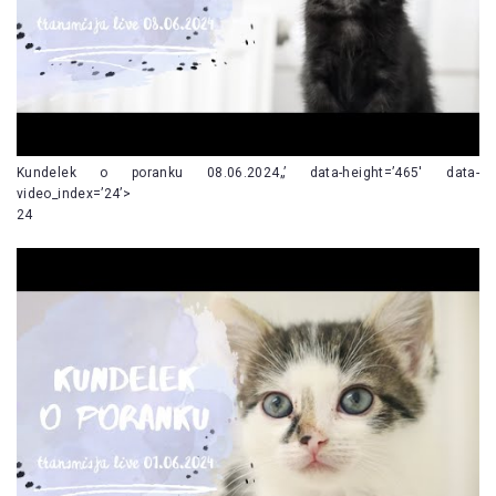
Kundelek o poranku 08.06.2024„’ data-height=’465′ data-
video_index=’24’>
24