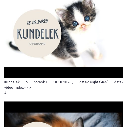
Kundelek o poranku 18.10.2025„’ data-height=’465′ data-
video_index=’4’>
4