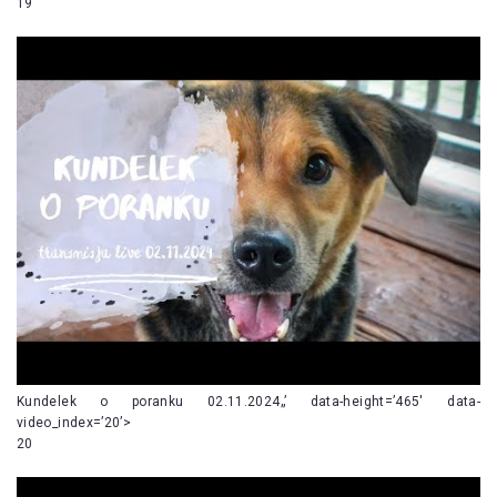
19
Kundelek o poranku 02.11.2024„’ data-height=’465′ data-
video_index=’20’>
20