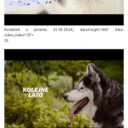
Kundelek o poranku 01.06.2024„’ data-height=’465′ data-
video_index=’25’>
25