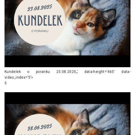
Kundelek o poranku 23.08.2025„’ data-height=’465′ data-
video_index=’5’>
5