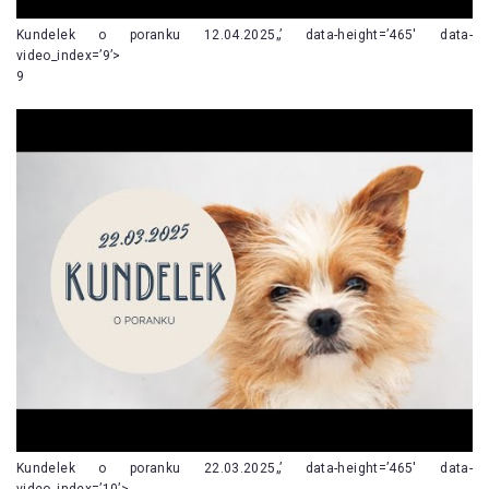
Kundelek o poranku 12.04.2025„’ data-height=’465′ data-
video_index=’9’>
9
Kundelek o poranku 22.03.2025„’ data-height=’465′ data-
video_index=’10’>