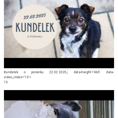
Kundelek o poranku 22.02.2025„’ data-height=’465′ data-
video_index=’13’>
13