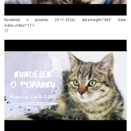
Kundelek o poranku 23.11.2024„’ data-height=’465′ data-
video_index=’17’>
17