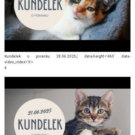
Kundelek o poranku 28.06.2025„’ data-height=’465′ data-
video_index=’6’>
6