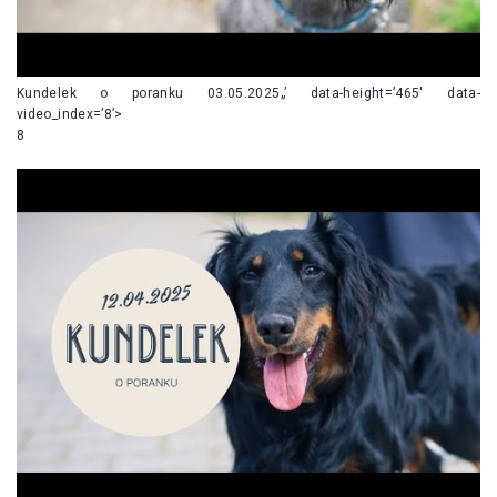
Kundelek o poranku 03.05.2025„’ data-height=’465′ data-
video_index=’8’>
8