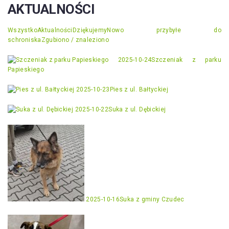
AKTUALNOŚCI
Wszystko
Aktualności
Dziękujemy
Nowo przybyłe do
schroniska
Zgubiono / znaleziono
2025-10-24
Szczeniak z parku
Papieskiego
2025-10-23
Pies z ul. Bałtyckiej
2025-10-22
Suka z ul. Dębickiej
2025-10-16
Suka z gminy Czudec