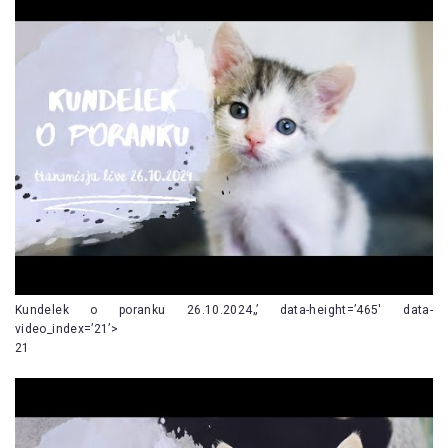
Kundelek o poranku 26.10.2024„’ data-height=’465′ data-
video_index=’21’>
21