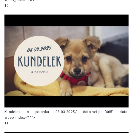
10
Kundelek o poranku 08.03.2025„’ data-height=’465′ data-
video_index=’11’>
11