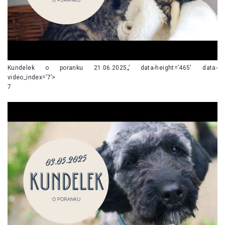
Kundelek o poranku 21.06.2025„’ data-height=’465′ data-
video_index=’7’>
7