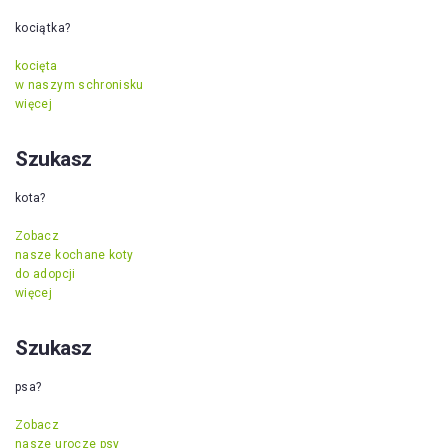
kociątka?
kocięta
w naszym schronisku
więcej
Szukasz
kota?
Zobacz
nasze kochane koty
do adopcji
więcej
Szukasz
psa?
Zobacz
nasze urocze psy