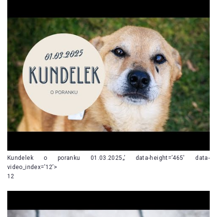
Kundelek o poranku 01.03.2025„’ data-height=’465′ data-
video_index=’12’>
12