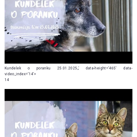
Kundelek o poranku 25.01.2025„’ data-height=’465′ data-
video_index=’14’>
14