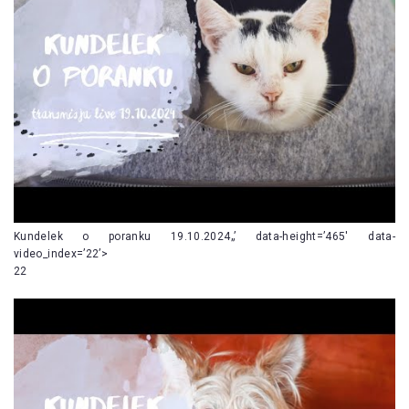
Kundelek o poranku 19.10.2024„’ data-height=’465′ data-
video_index=’22’>
22