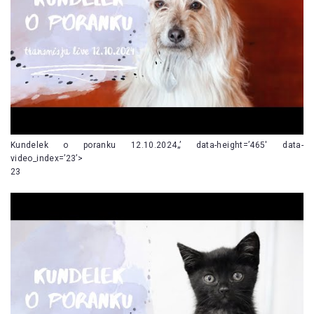
Kundelek o poranku 12.10.2024„’ data-height=’465′ data-
video_index=’23’>
23