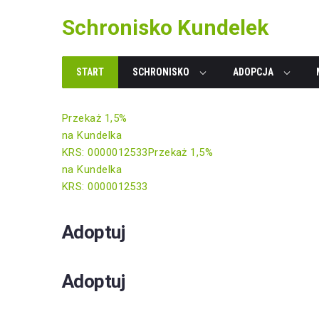
Skip
Schronisko Kundelek
to
content
START
SCHRONISKO
ADOPCJA
Przekaż 1,5%
na Kundelka
KRS: 0000012533
Przekaż 1,5%
na Kundelka
KRS: 0000012533
Adoptuj
Adoptuj