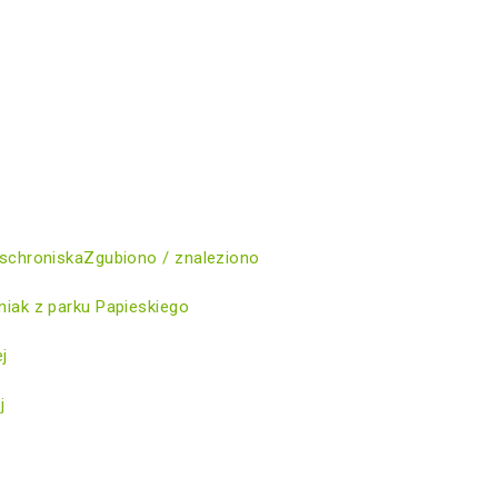
schroniska
Zgubiono / znaleziono
iak z parku Papieskiego
ej
j