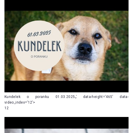
Kundelek o poranku 01.03.2025„’ data-height=’465′ data-
video_index=’12’>
12