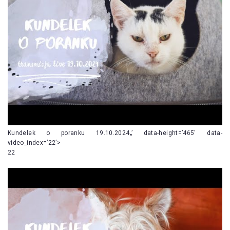
Kundelek o poranku 19.10.2024„’ data-height=’465′ data-
video_index=’22’>
22