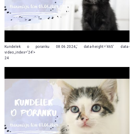
Kundelek o poranku 08.06.2024„’ data-height=’465′ data-
video_index=’24’>
24