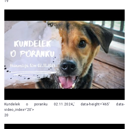
19
Kundelek o poranku 02.11.2024„’ data-height=’465′ data-
video_index=’20’>
20