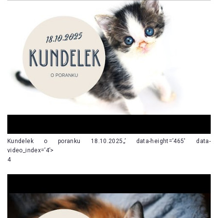
Kundelek o poranku 18.10.2025„’ data-height=’465′ data-
video_index=’4’>
4