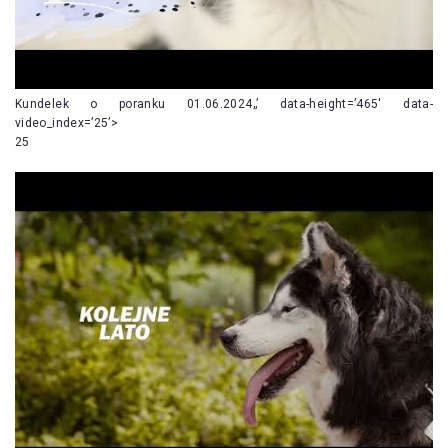
Kundelek o poranku 01.06.2024„’ data-height=’465′ data-
video_index=’25’>
25