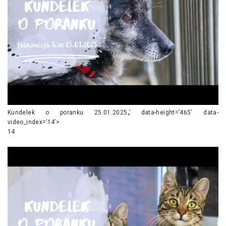
Kundelek o poranku 25.01.2025„’ data-height=’465′ data-
video_index=’14’>
14