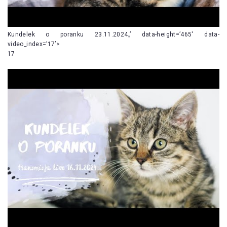
Kundelek o poranku 23.11.2024„’ data-height=’465′ data-
video_index=’17’>
17