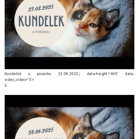
Kundelek o poranku 23.08.2025„’ data-height=’465′ data-
video_index=’5’>
5