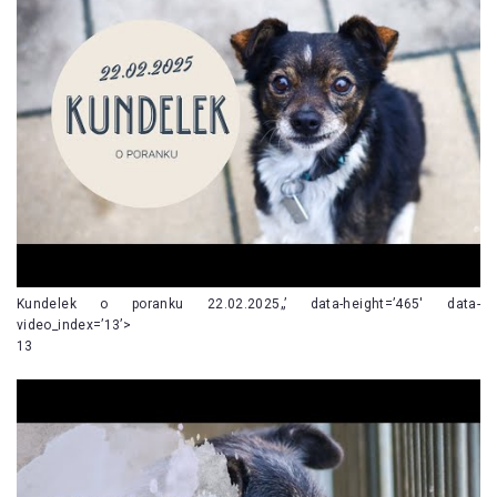
Kundelek o poranku 22.02.2025„’ data-height=’465′ data-
video_index=’13’>
13