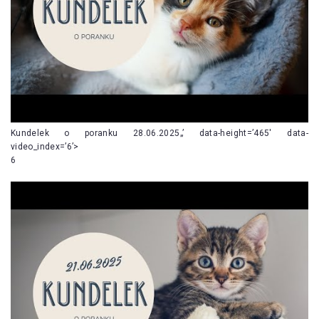
Kundelek o poranku 28.06.2025„’ data-height=’465′ data-
video_index=’6’>
6