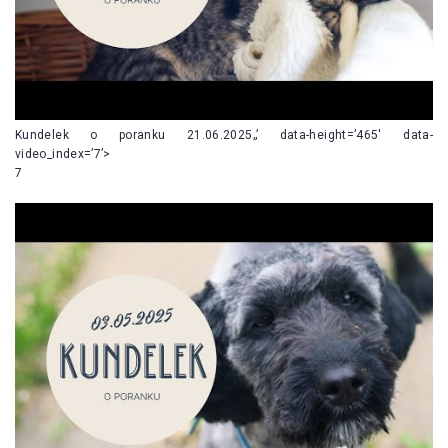
Kundelek o poranku 21.06.2025„’ data-height=’465′ data-
video_index=’7’>
7