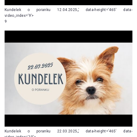
Kundelek o poranku 12.04.2025„’ data-height=’465′ data-
video_index=’9’>
9
Kundelek o poranku 22.03.2025„’ data-height=’465′ data-
video_index=’10’>