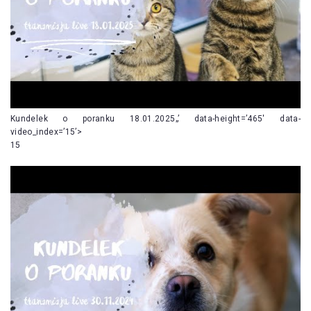
Kundelek o poranku 18.01.2025„’ data-height=’465′ data-
video_index=’15’>
15