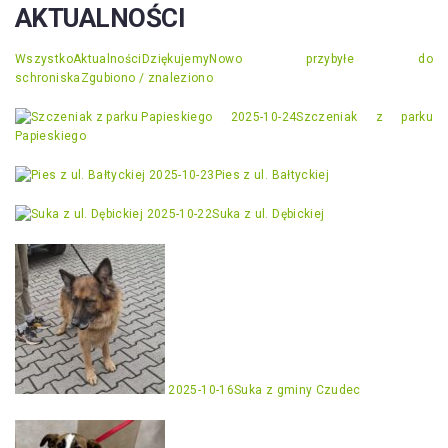
AKTUALNOŚCI
Wszystko
Aktualności
Dziękujemy
Nowo przybyłe do
schroniska
Zgubiono / znaleziono
2025-10-24
Szczeniak z parku
Papieskiego
2025-10-23
Pies z ul. Bałtyckiej
2025-10-22
Suka z ul. Dębickiej
2025-10-16
Suka z gminy Czudec