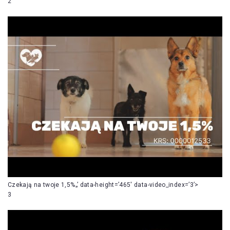
2
Czekają na twoje 1,5%„’ data-height=’465′ data-video_index=’3’>
3