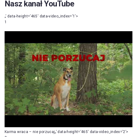
Nasz kanał YouTube
„’ data-height=’465′ data-video_index=’1’>
1
Karma wraca – nie porzucaj„’ data-height=’465′ data-video_index=’2’>