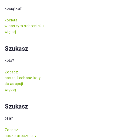
kociątka?
kocięta
w naszym schronisku
więcej
Szukasz
kota?
Zobacz
nasze kochane koty
do adopcji
więcej
Szukasz
psa?
Zobacz
nasze urocze psy