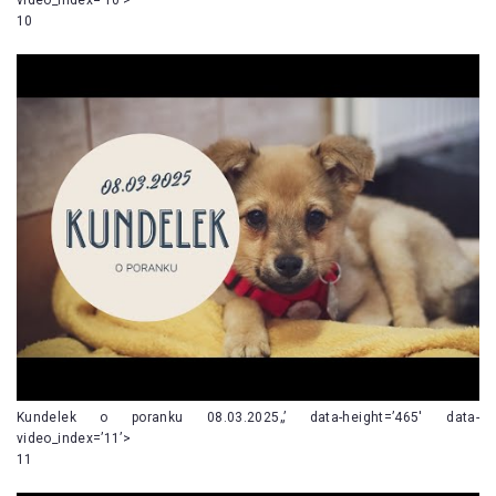
10
Kundelek o poranku 08.03.2025„’ data-height=’465′ data-
video_index=’11’>
11