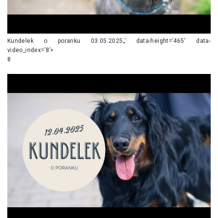
Kundelek o poranku 03.05.2025„’ data-height=’465′ data-
video_index=’8’>
8