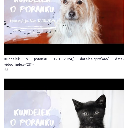
Kundelek o poranku 12.10.2024„’ data-height=’465′ data-
video_index=’23’>
23