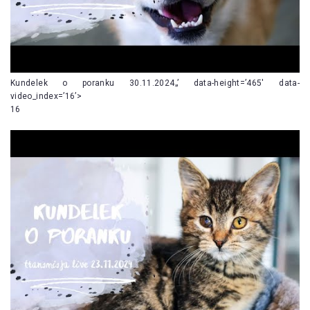
Kundelek o poranku 30.11.2024„’ data-height=’465′ data-
video_index=’16’>
16