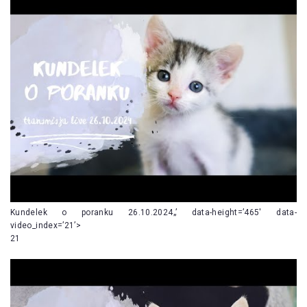
Kundelek o poranku 26.10.2024„’ data-height=’465′ data-
video_index=’21’>
21