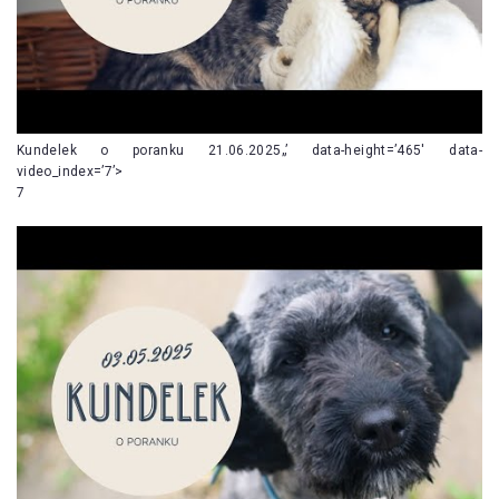
Kundelek o poranku 21.06.2025„’ data-height=’465′ data-
video_index=’7’>
7