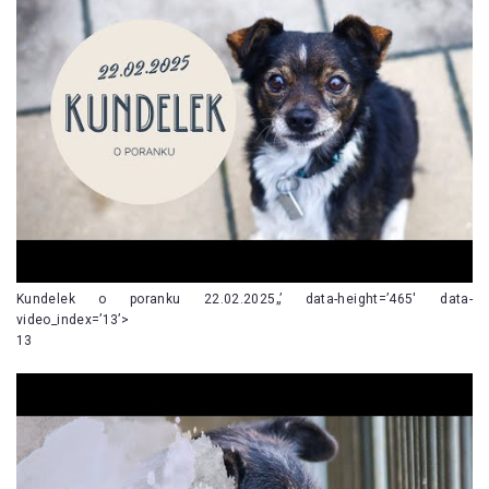
Kundelek o poranku 22.02.2025„’ data-height=’465′ data-
video_index=’13’>
13