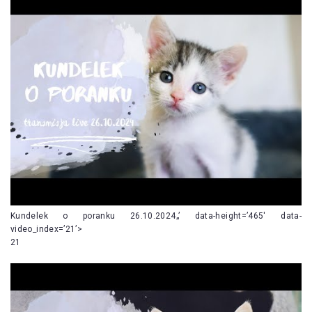
Kundelek o poranku 26.10.2024„’ data-height=’465′ data-
video_index=’21’>
21