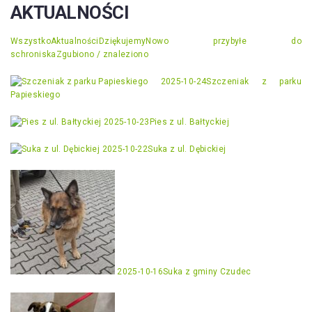
AKTUALNOŚCI
Wszystko
Aktualności
Dziękujemy
Nowo przybyłe do
schroniska
Zgubiono / znaleziono
2025-10-24
Szczeniak z parku
Papieskiego
2025-10-23
Pies z ul. Bałtyckiej
2025-10-22
Suka z ul. Dębickiej
2025-10-16
Suka z gminy Czudec