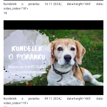
Kundelek o poranku 16.11.2024„’ data-height=’465′ data-
video_index=’18’>
18
Kundelek o poranku 09.11.2024„’ data-height=’465′ data-
video_index=’19’>