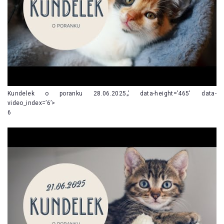
Kundelek o poranku 28.06.2025„’ data-height=’465′ data-
video_index=’6’>
6