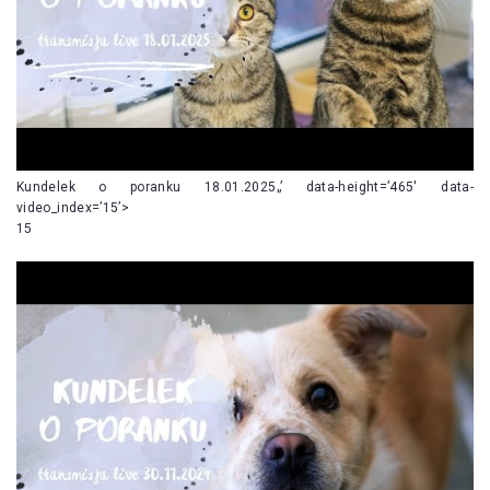
Kundelek o poranku 18.01.2025„’ data-height=’465′ data-
video_index=’15’>
15