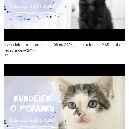
Kundelek o poranku 08.06.2024„’ data-height=’465′ data-
video_index=’24’>
24