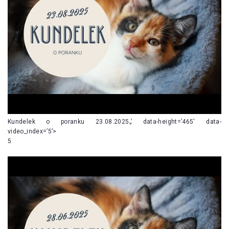
Kundelek o poranku 23.08.2025„’ data-height=’465′ data-
video_index=’5’>
5