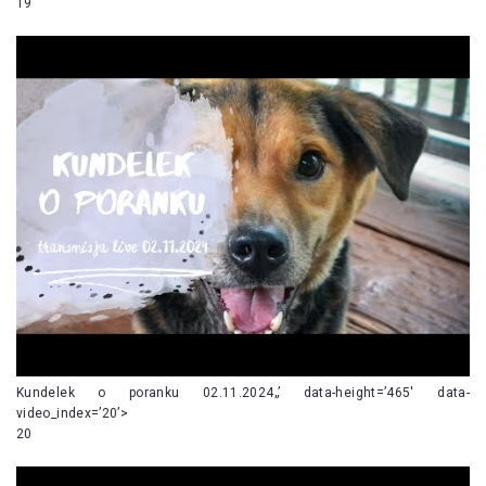
19
Kundelek o poranku 02.11.2024„’ data-height=’465′ data-
video_index=’20’>
20