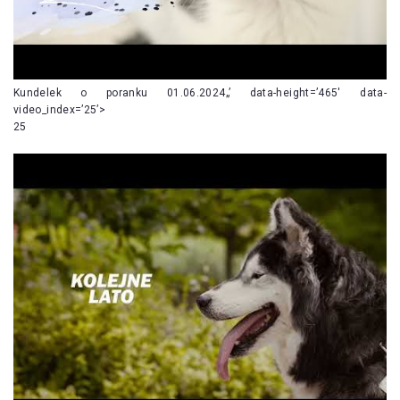
Kundelek o poranku 01.06.2024„’ data-height=’465′ data-
video_index=’25’>
25