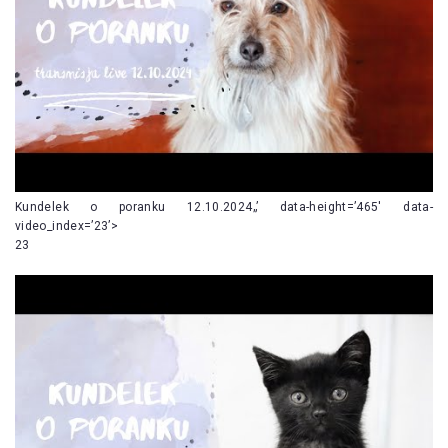
Kundelek o poranku 12.10.2024„’ data-height=’465′ data-
video_index=’23’>
23