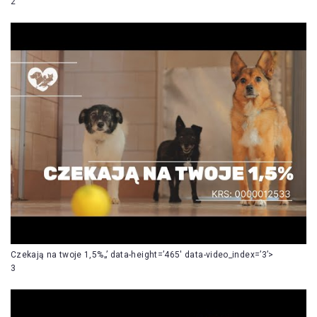
2
Czekają na twoje 1,5%„’ data-height=’465′ data-video_index=’3’>
3