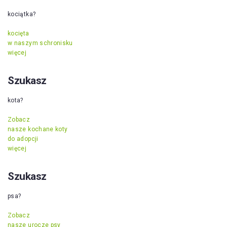
kociątka?
kocięta
w naszym schronisku
więcej
Szukasz
kota?
Zobacz
nasze kochane koty
do adopcji
więcej
Szukasz
psa?
Zobacz
nasze urocze psy