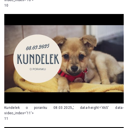
10
Kundelek o poranku 08.03.2025„’ data-height=’465′ data-
video_index=’11’>
11