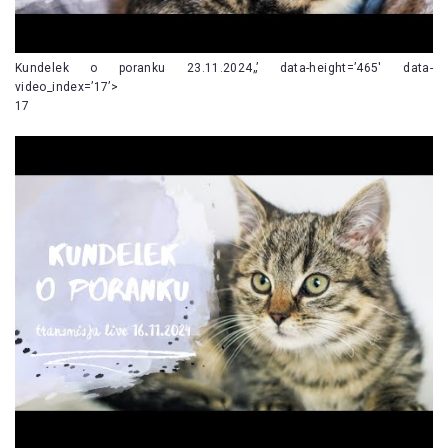
Kundelek o poranku 23.11.2024„’ data-height=’465′ data-
video_index=’17’>
17