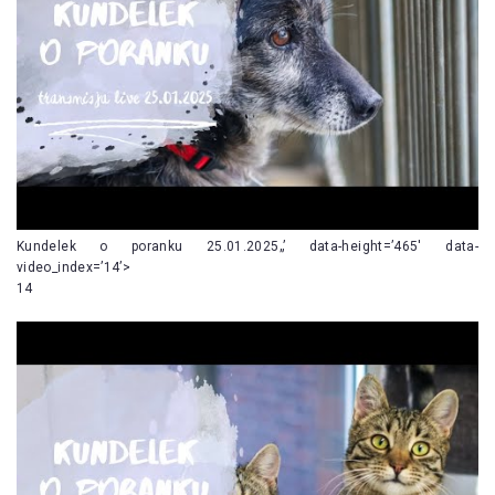
Kundelek o poranku 25.01.2025„’ data-height=’465′ data-
video_index=’14’>
14