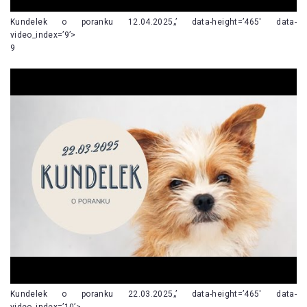
Kundelek o poranku 12.04.2025„’ data-height=’465′ data-
video_index=’9’>
9
Kundelek o poranku 22.03.2025„’ data-height=’465′ data-
video_index=’10’>