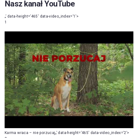
Nasz kanał YouTube
„’ data-height=’465′ data-video_index=’1’>
1
Karma wraca – nie porzucaj„’ data-height=’465′ data-video_index=’2’>