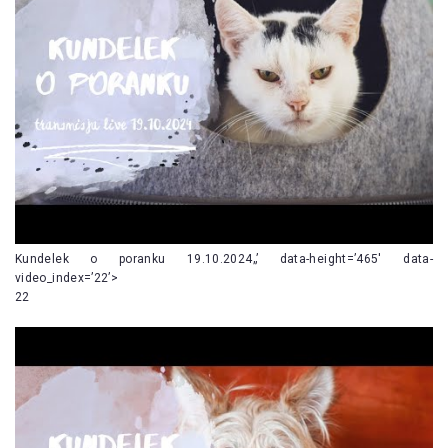
Kundelek o poranku 19.10.2024„’ data-height=’465′ data-
video_index=’22’>
22