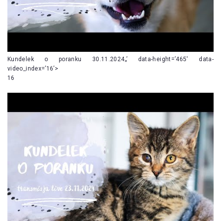
Kundelek o poranku 30.11.2024„’ data-height=’465′ data-
video_index=’16’>
16