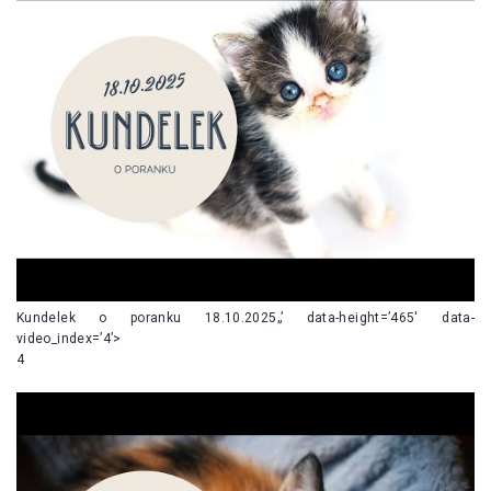
Kundelek o poranku 18.10.2025„’ data-height=’465′ data-
video_index=’4’>
4