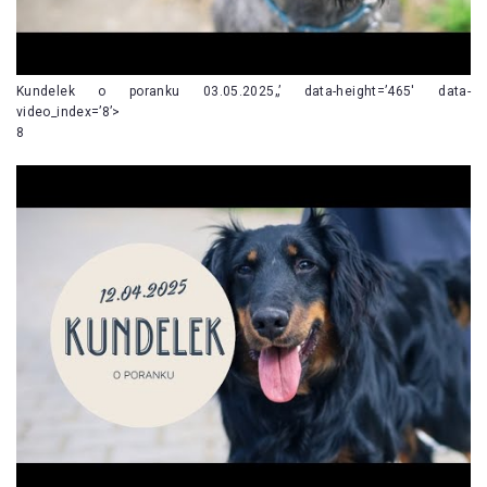
Kundelek o poranku 03.05.2025„’ data-height=’465′ data-
video_index=’8’>
8