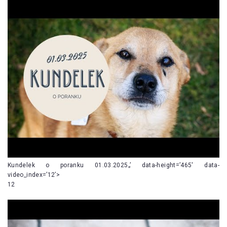
Kundelek o poranku 01.03.2025„’ data-height=’465′ data-
video_index=’12’>
12