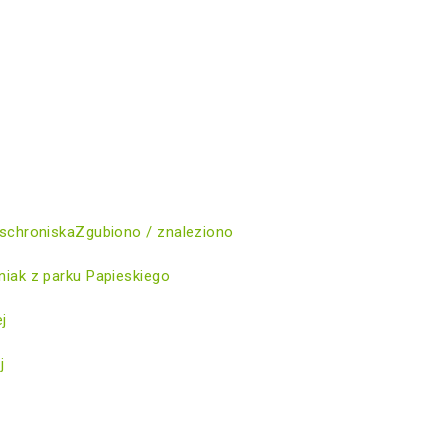
schroniska
Zgubiono / znaleziono
iak z parku Papieskiego
ej
j