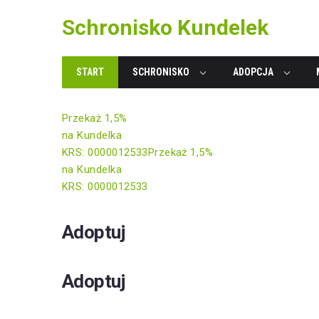
Skip
Schronisko Kundelek
to
content
START
SCHRONISKO
ADOPCJA
Przekaż 1,5%
na Kundelka
KRS: 0000012533
Przekaż 1,5%
na Kundelka
KRS: 0000012533
Adoptuj
Adoptuj