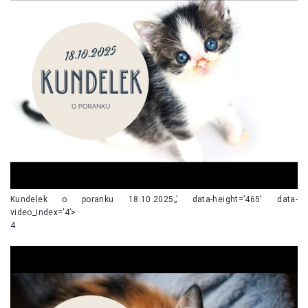
Kundelek o poranku 18.10.2025„’ data-height=’465′ data-
video_index=’4’>
4