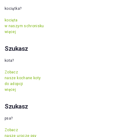
kociątka?
kocięta
w naszym schronisku
więcej
Szukasz
kota?
Zobacz
nasze kochane koty
do adopcji
więcej
Szukasz
psa?
Zobacz
nasze urocze psy