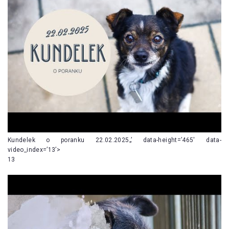
Kundelek o poranku 22.02.2025„’ data-height=’465′ data-
video_index=’13’>
13