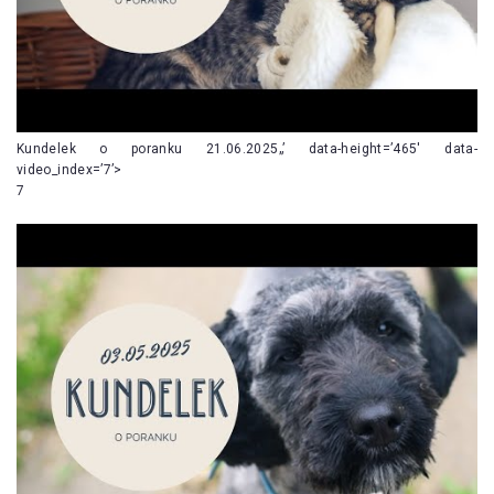
Kundelek o poranku 21.06.2025„’ data-height=’465′ data-
video_index=’7’>
7