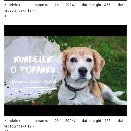
Kundelek o poranku 16.11.2024„’ data-height=’465′ data-
video_index=’18’>
18
Kundelek o poranku 09.11.2024„’ data-height=’465′ data-
video_index=’19’>