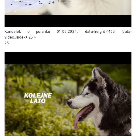
Kundelek o poranku 01.06.2024„’ data-height=’465′ data-
video_index=’25’>
25