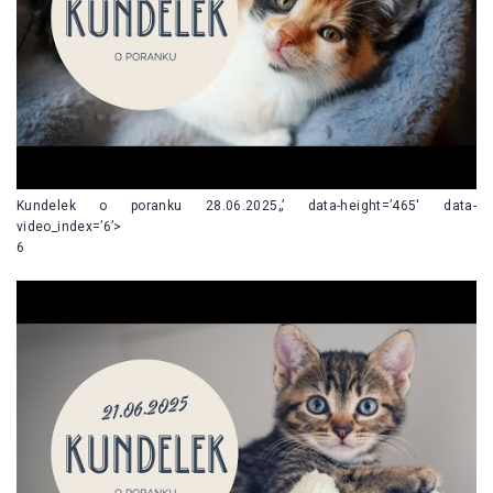
Kundelek o poranku 28.06.2025„’ data-height=’465′ data-
video_index=’6’>
6