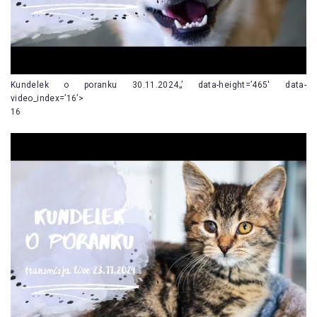
Kundelek o poranku 30.11.2024„’ data-height=’465′ data-
video_index=’16’>
16