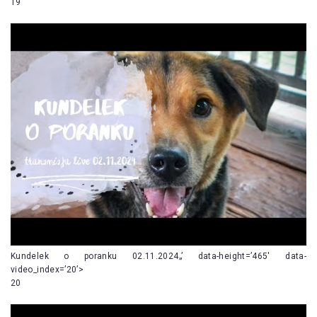
19
Kundelek o poranku 02.11.2024„’ data-height=’465′ data-
video_index=’20’>
20