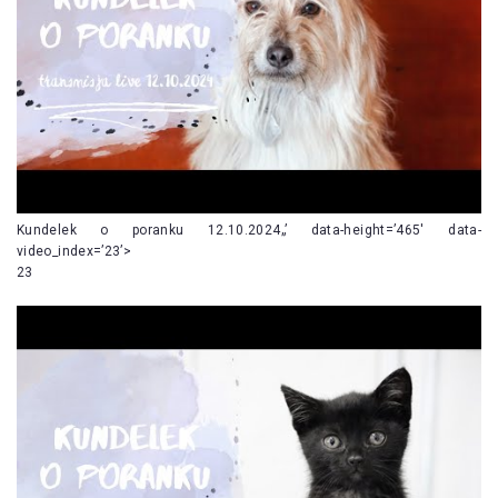
Kundelek o poranku 12.10.2024„’ data-height=’465′ data-
video_index=’23’>
23