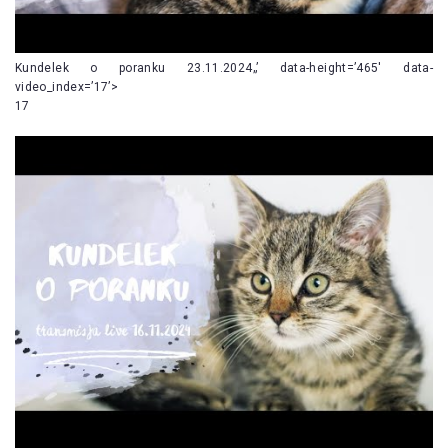
Kundelek o poranku 23.11.2024„’ data-height=’465′ data-
video_index=’17’>
17