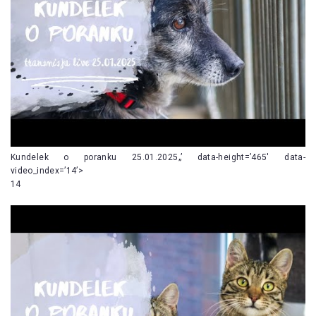
Kundelek o poranku 25.01.2025„’ data-height=’465′ data-
video_index=’14’>
14