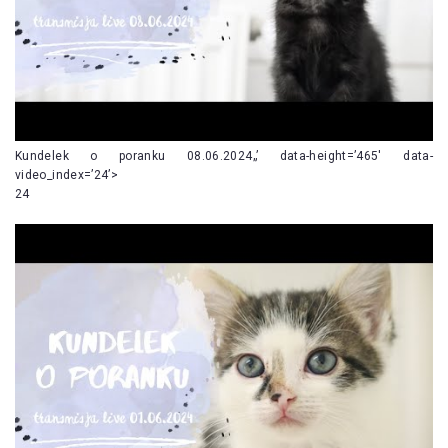
Kundelek o poranku 08.06.2024„’ data-height=’465′ data-
video_index=’24’>
24