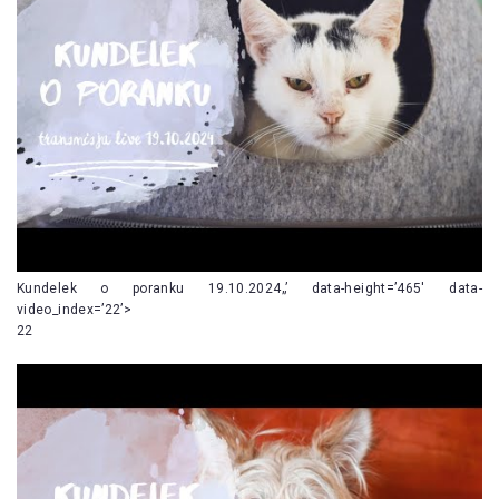
Kundelek o poranku 19.10.2024„’ data-height=’465′ data-
video_index=’22’>
22