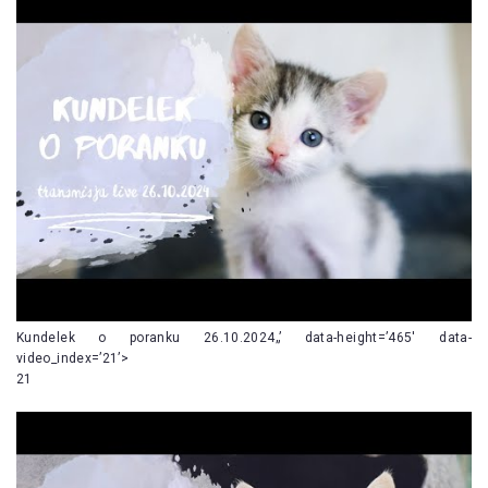
Kundelek o poranku 26.10.2024„’ data-height=’465′ data-
video_index=’21’>
21