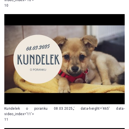
10
Kundelek o poranku 08.03.2025„’ data-height=’465′ data-
video_index=’11’>
11