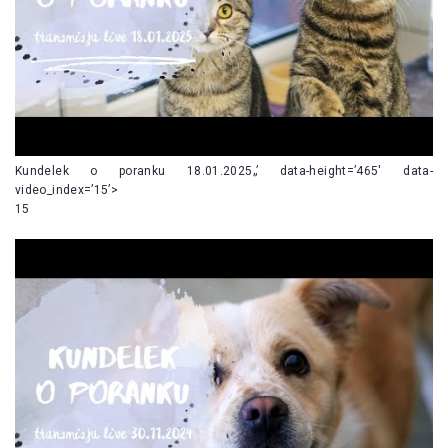
Kundelek o poranku 18.01.2025„’ data-height=’465′ data-
video_index=’15’>
15