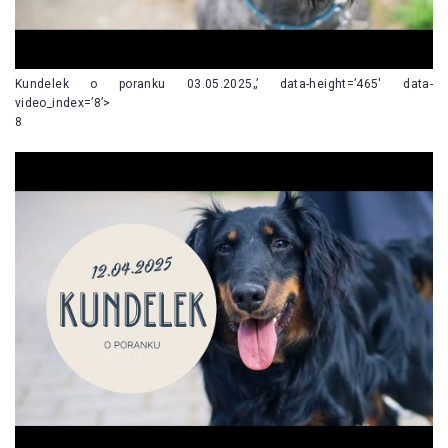
Kundelek o poranku 03.05.2025„’ data-height=’465′ data-
video_index=’8’>
8