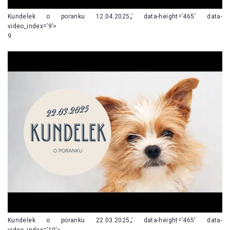
Kundelek o poranku 12.04.2025„’ data-height=’465′ data-
video_index=’9’>
9
Kundelek o poranku 22.03.2025„’ data-height=’465′ data-
video_index=’10’>