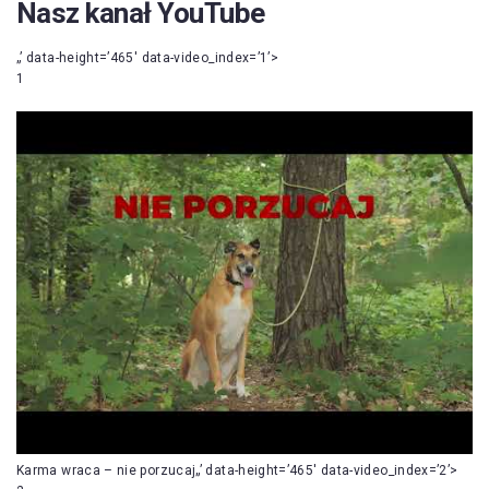
Nasz kanał YouTube
„’ data-height=’465′ data-video_index=’1’>
1
Karma wraca – nie porzucaj„’ data-height=’465′ data-video_index=’2’>