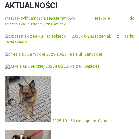
AKTUALNOŚCI
Wszystko
Aktualności
Dziękujemy
Nowo przybyłe do
schroniska
Zgubiono / znaleziono
2025-10-24
Szczeniak z parku
Papieskiego
2025-10-23
Pies z ul. Bałtyckiej
2025-10-22
Suka z ul. Dębickiej
2025-10-16
Suka z gminy Czudec