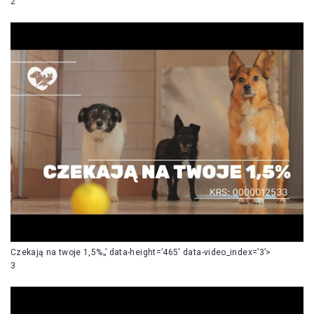
2
Czekają na twoje 1,5%„’ data-height=’465′ data-video_index=’3’>
3