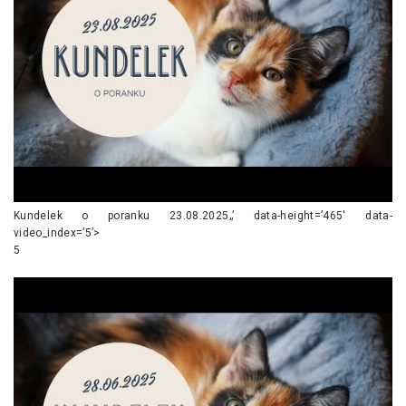
Kundelek o poranku 23.08.2025„’ data-height=’465′ data-
video_index=’5’>
5