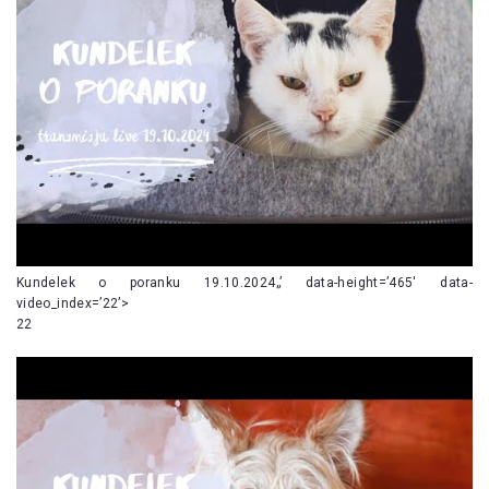
Kundelek o poranku 19.10.2024„’ data-height=’465′ data-
video_index=’22’>
22