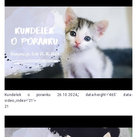
Kundelek o poranku 26.10.2024„’ data-height=’465′ data-
video_index=’21’>
21