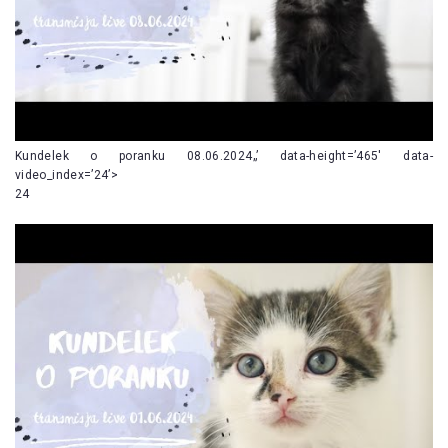
Kundelek o poranku 08.06.2024„’ data-height=’465′ data-
video_index=’24’>
24