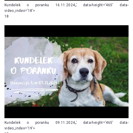
Kundelek o poranku 16.11.2024„’ data-height=’465′ data-
video_index=’18’>
18
Kundelek o poranku 09.11.2024„’ data-height=’465′ data-
video_index=’19’>