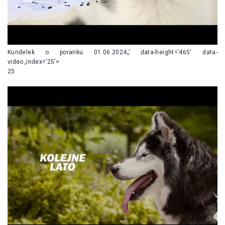
Kundelek o poranku 01.06.2024„’ data-height=’465′ data-
video_index=’25’>
25