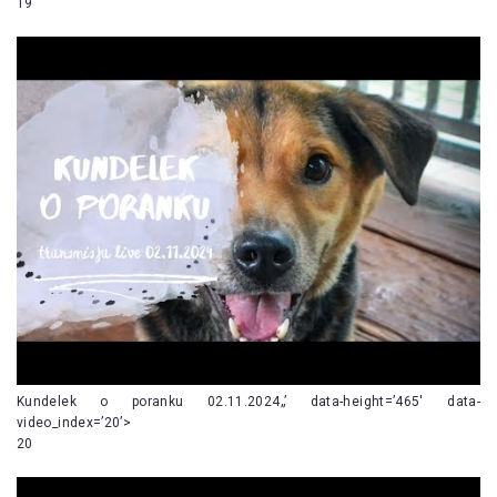
19
Kundelek o poranku 02.11.2024„’ data-height=’465′ data-
video_index=’20’>
20