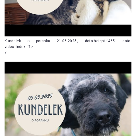
Kundelek o poranku 21.06.2025„’ data-height=’465′ data-
video_index=’7’>
7