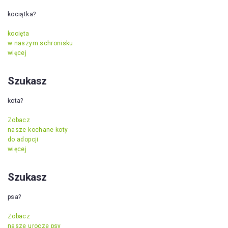
kociątka?
kocięta
w naszym schronisku
więcej
Szukasz
kota?
Zobacz
nasze kochane koty
do adopcji
więcej
Szukasz
psa?
Zobacz
nasze urocze psy