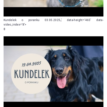
Kundelek o poranku 03.05.2025„’ data-height=’465′ data-
video_index=’8’>
8