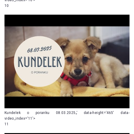
10
Kundelek o poranku 08.03.2025„’ data-height=’465′ data-
video_index=’11’>
11