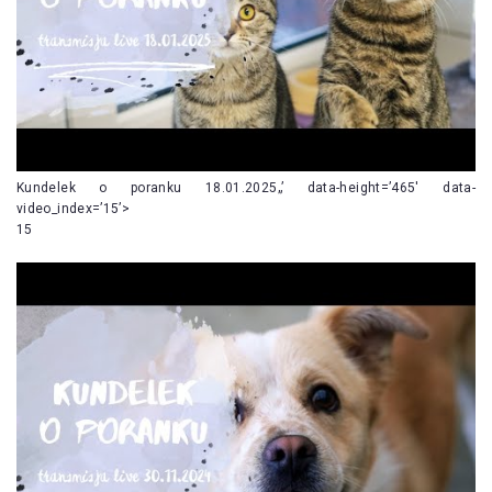
Kundelek o poranku 18.01.2025„’ data-height=’465′ data-
video_index=’15’>
15