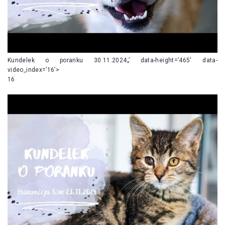
Kundelek o poranku 30.11.2024„’ data-height=’465′ data-
video_index=’16’>
16