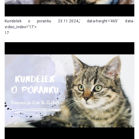
Kundelek o poranku 23.11.2024„’ data-height=’465′ data-
video_index=’17’>
17