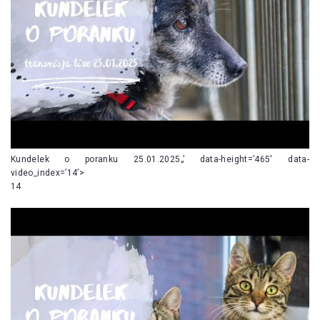
Kundelek o poranku 25.01.2025„’ data-height=’465′ data-
video_index=’14’>
14