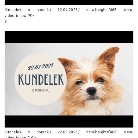
Kundelek o poranku 12.04.2025„’ data-height=’465′ data-
video_index=’9’>
9
Kundelek o poranku 22.03.2025„’ data-height=’465′ data-
video_index=’10’>