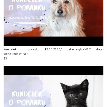
Kundelek o poranku 12.10.2024„’ data-height=’465′ data-
video_index=’23’>
23