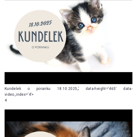
Kundelek o poranku 18.10.2025„’ data-height=’465′ data-
video_index=’4’>
4