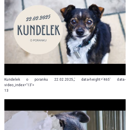
Kundelek o poranku 22.02.2025„’ data-height=’465′ data-
video_index=’13’>
13