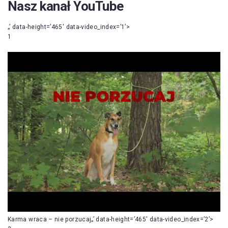
Nasz kanał YouTube
„’ data-height=’465′ data-video_index=’1’>
1
Karma wraca – nie porzucaj„’ data-height=’465′ data-video_index=’2’>