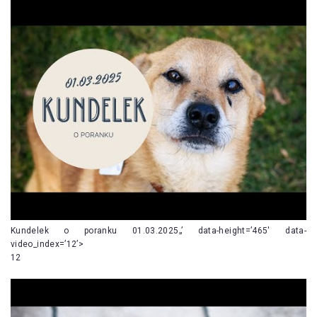
Kundelek o poranku 01.03.2025„’ data-height=’465′ data-
video_index=’12’>
12