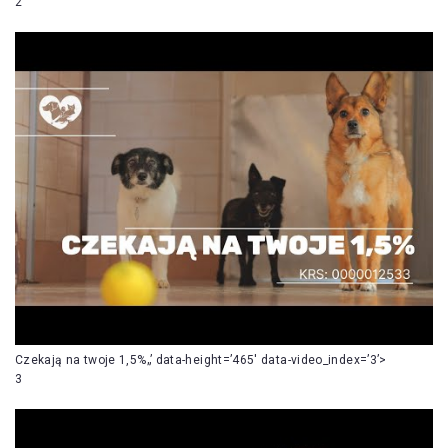
2
Czekają na twoje 1,5%„’ data-height=’465′ data-video_index=’3’>
3