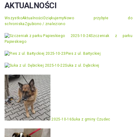
AKTUALNOŚCI
Wszystko
Aktualności
Dziękujemy
Nowo przybyłe do
schroniska
Zgubiono / znaleziono
2025-10-24
Szczeniak z parku
Papieskiego
2025-10-23
Pies z ul. Bałtyckiej
2025-10-22
Suka z ul. Dębickiej
2025-10-16
Suka z gminy Czudec