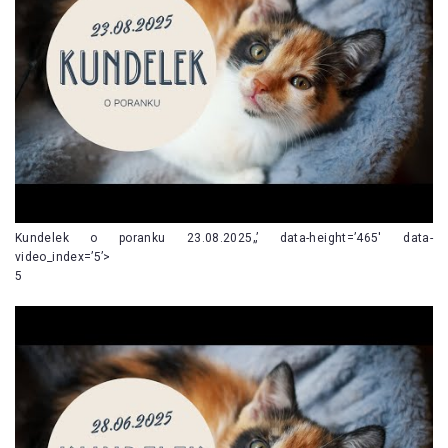
Kundelek o poranku 23.08.2025„’ data-height=’465′ data-
video_index=’5’>
5