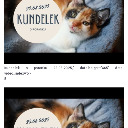
Kundelek o poranku 23.08.2025„’ data-height=’465′ data-
video_index=’5’>
5