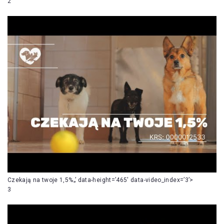
2
Czekają na twoje 1,5%„’ data-height=’465′ data-video_index=’3’>
3