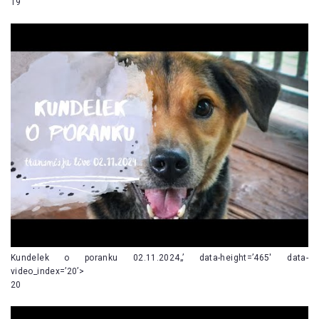
19
Kundelek o poranku 02.11.2024„’ data-height=’465′ data-
video_index=’20’>
20