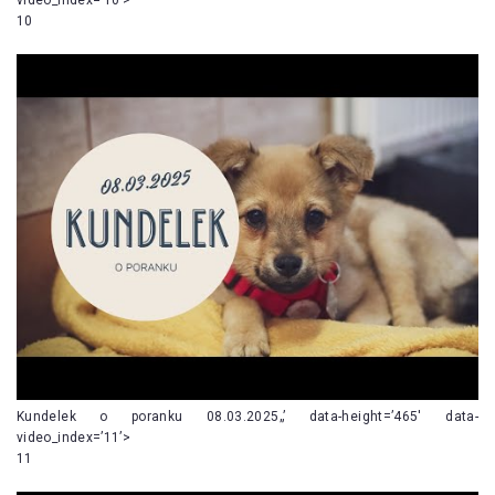
10
Kundelek o poranku 08.03.2025„’ data-height=’465′ data-
video_index=’11’>
11