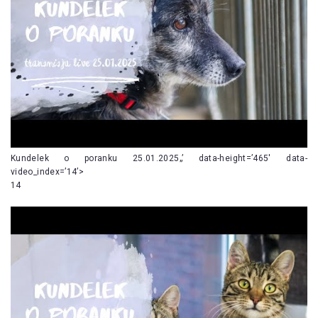
Kundelek o poranku 25.01.2025„’ data-height=’465′ data-
video_index=’14’>
14