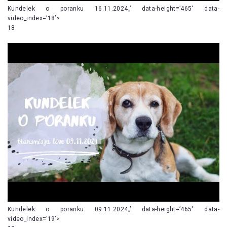
Kundelek o poranku 16.11.2024„’ data-height=’465′ data-
video_index=’18’>
18
Kundelek o poranku 09.11.2024„’ data-height=’465′ data-
video_index=’19’>