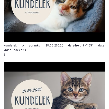
Kundelek o poranku 28.06.2025„’ data-height=’465′ data-
video_index=’6’>
6