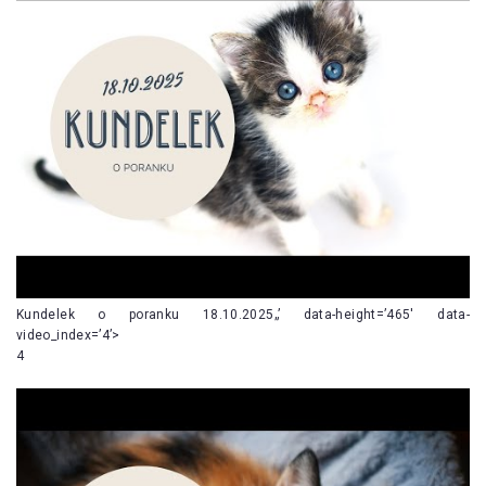
Kundelek o poranku 18.10.2025„’ data-height=’465′ data-
video_index=’4’>
4