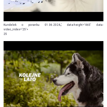
Kundelek o poranku 01.06.2024„’ data-height=’465′ data-
video_index=’25’>
25