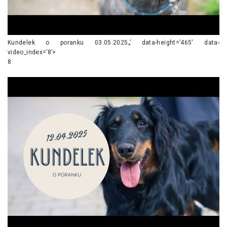
Kundelek o poranku 03.05.2025„’ data-height=’465′ data-
video_index=’8’>
8