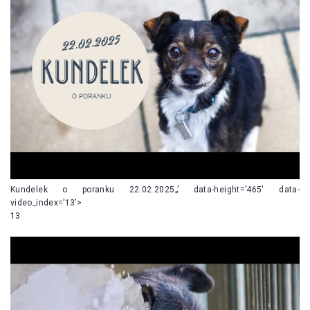
Kundelek o poranku 22.02.2025„’ data-height=’465′ data-
video_index=’13’>
13