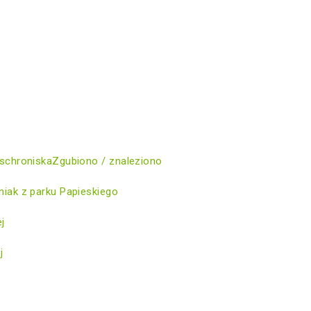
schroniska
Zgubiono / znaleziono
iak z parku Papieskiego
ej
j