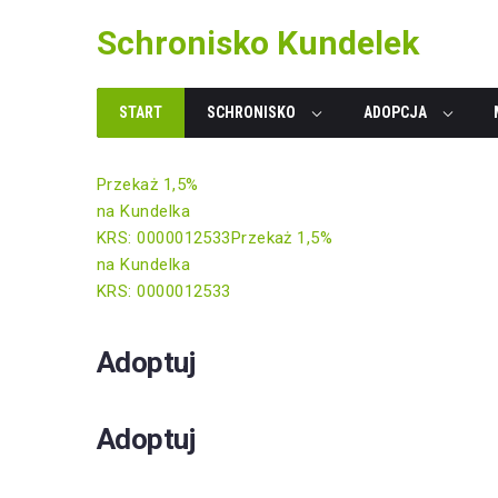
Skip
Schronisko Kundelek
to
content
START
SCHRONISKO
ADOPCJA
Przekaż 1,5%
na Kundelka
KRS: 0000012533
Przekaż 1,5%
na Kundelka
KRS: 0000012533
Adoptuj
Adoptuj