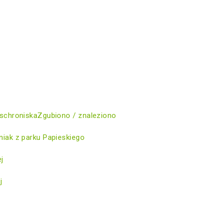
schroniska
Zgubiono / znaleziono
iak z parku Papieskiego
ej
j