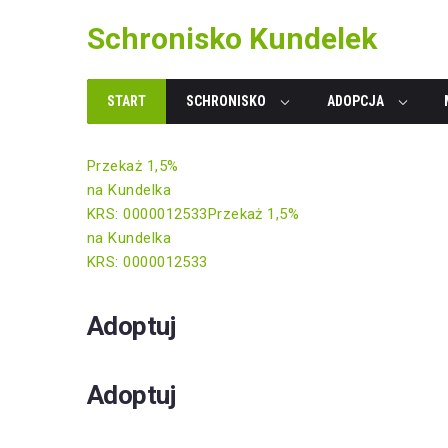
Skip
Schronisko Kundelek
to
content
START
SCHRONISKO
ADOPCJA
Przekaż 1,5%
na Kundelka
KRS: 0000012533
Przekaż 1,5%
na Kundelka
KRS: 0000012533
Adoptuj
Adoptuj