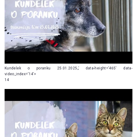
Kundelek o poranku 25.01.2025„’ data-height=’465′ data-
video_index=’14’>
14