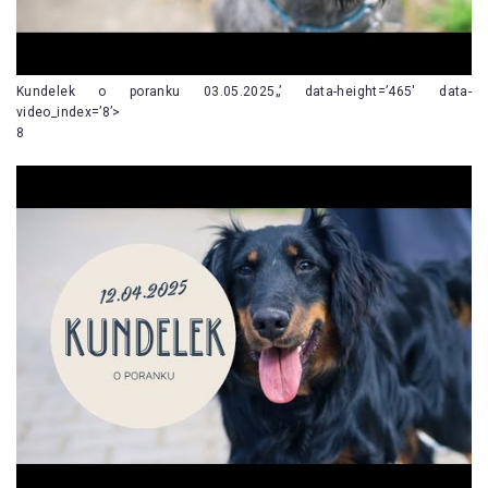
Kundelek o poranku 03.05.2025„’ data-height=’465′ data-
video_index=’8’>
8