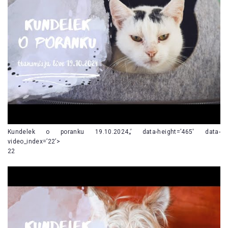
Kundelek o poranku 19.10.2024„’ data-height=’465′ data-
video_index=’22’>
22