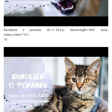
Kundelek o poranku 30.11.2024„’ data-height=’465′ data-
video_index=’16’>
16