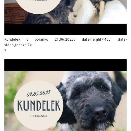
Kundelek o poranku 21.06.2025„’ data-height=’465′ data-
video_index=’7’>
7