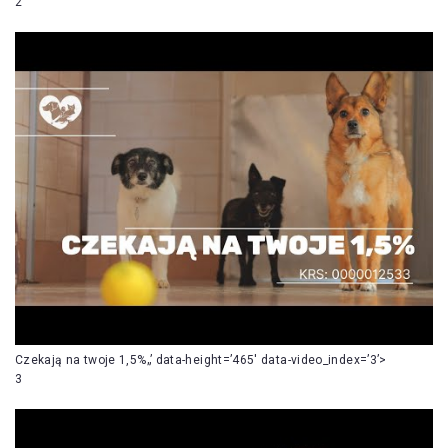
2
Czekają na twoje 1,5%„’ data-height=’465′ data-video_index=’3’>
3