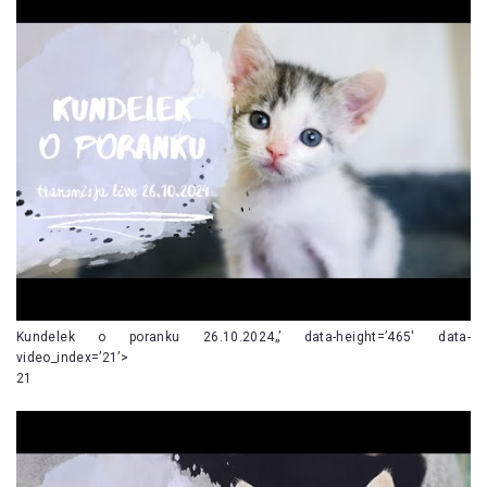
Kundelek o poranku 26.10.2024„’ data-height=’465′ data-
video_index=’21’>
21