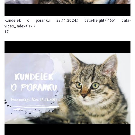
Kundelek o poranku 23.11.2024„’ data-height=’465′ data-
video_index=’17’>
17