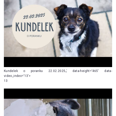
Kundelek o poranku 22.02.2025„’ data-height=’465′ data-
video_index=’13’>
13