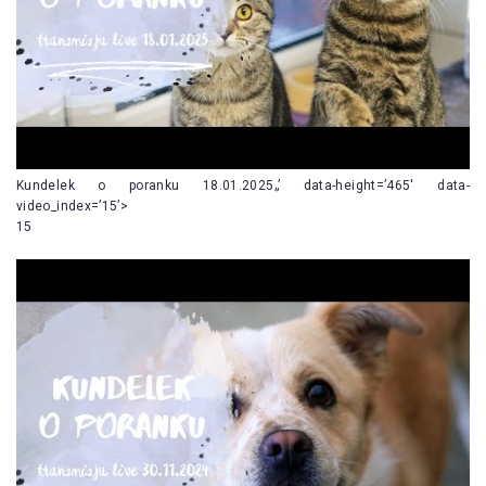
Kundelek o poranku 18.01.2025„’ data-height=’465′ data-
video_index=’15’>
15