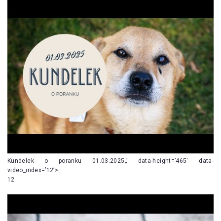
Kundelek o poranku 01.03.2025„’ data-height=’465′ data-
video_index=’12’>
12