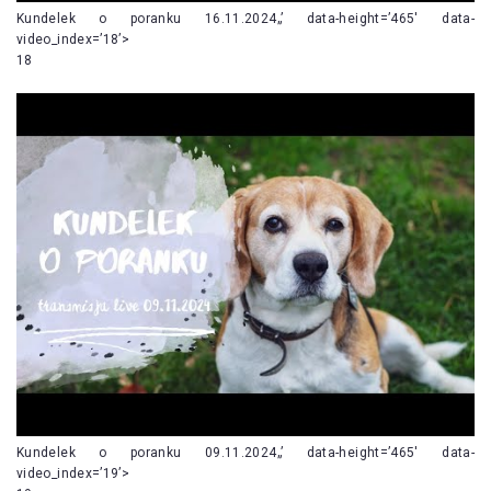
Kundelek o poranku 16.11.2024„’ data-height=’465′ data-
video_index=’18’>
18
Kundelek o poranku 09.11.2024„’ data-height=’465′ data-
video_index=’19’>