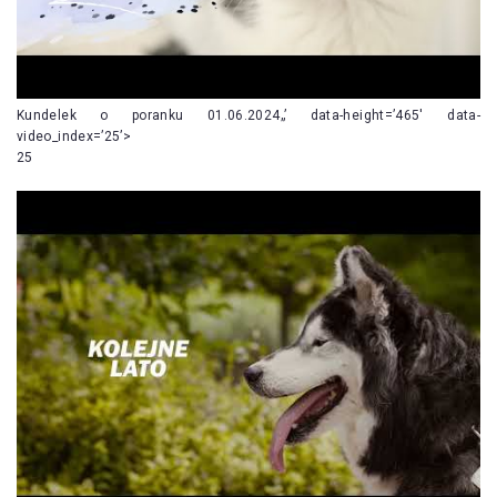
Kundelek o poranku 01.06.2024„’ data-height=’465′ data-
video_index=’25’>
25