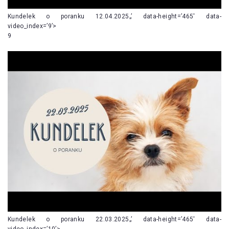
Kundelek o poranku 12.04.2025„’ data-height=’465′ data-
video_index=’9’>
9
Kundelek o poranku 22.03.2025„’ data-height=’465′ data-
video_index=’10’>