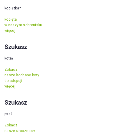
kociątka?
kocięta
w naszym schronisku
więcej
Szukasz
kota?
Zobacz
nasze kochane koty
do adopcji
więcej
Szukasz
psa?
Zobacz
nasze urocze psy