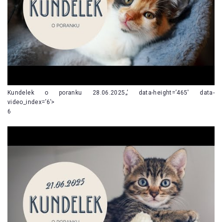
Kundelek o poranku 28.06.2025„’ data-height=’465′ data-
video_index=’6’>
6