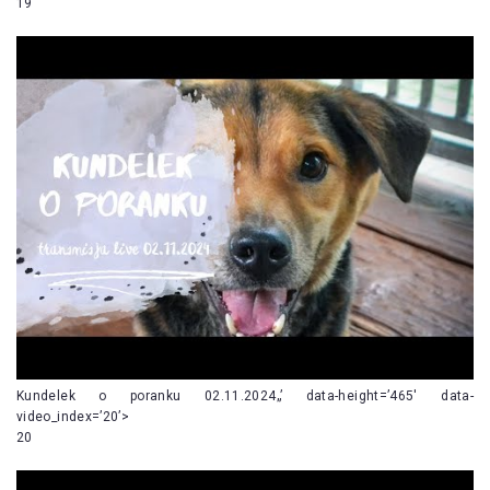
19
Kundelek o poranku 02.11.2024„’ data-height=’465′ data-
video_index=’20’>
20