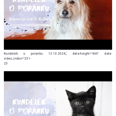
Kundelek o poranku 12.10.2024„’ data-height=’465′ data-
video_index=’23’>
23