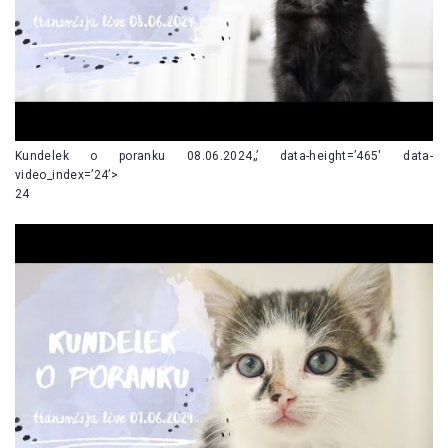
Kundelek o poranku 08.06.2024„’ data-height=’465′ data-
video_index=’24’>
24