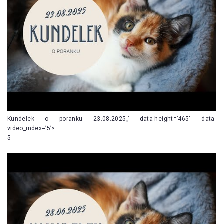
Kundelek o poranku 23.08.2025„’ data-height=’465′ data-
video_index=’5’>
5