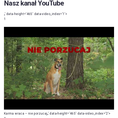
Nasz kanał YouTube
„’ data-height=’465′ data-video_index=’1’>
1
Karma wraca – nie porzucaj„’ data-height=’465′ data-video_index=’2’>