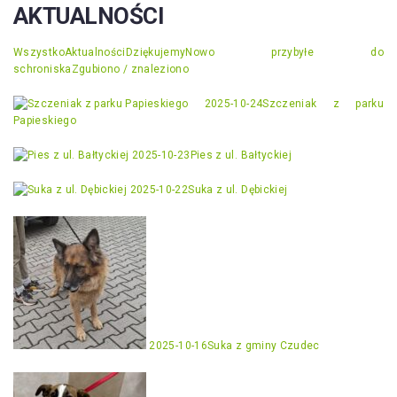
AKTUALNOŚCI
Wszystko
Aktualności
Dziękujemy
Nowo przybyłe do
schroniska
Zgubiono / znaleziono
2025-10-24
Szczeniak z parku
Papieskiego
2025-10-23
Pies z ul. Bałtyckiej
2025-10-22
Suka z ul. Dębickiej
2025-10-16
Suka z gminy Czudec