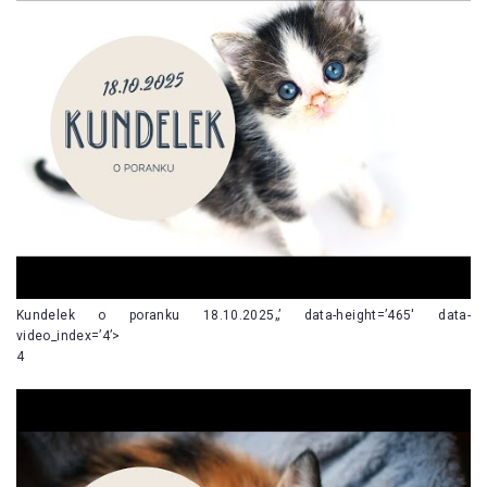
Kundelek o poranku 18.10.2025„’ data-height=’465′ data-
video_index=’4’>
4