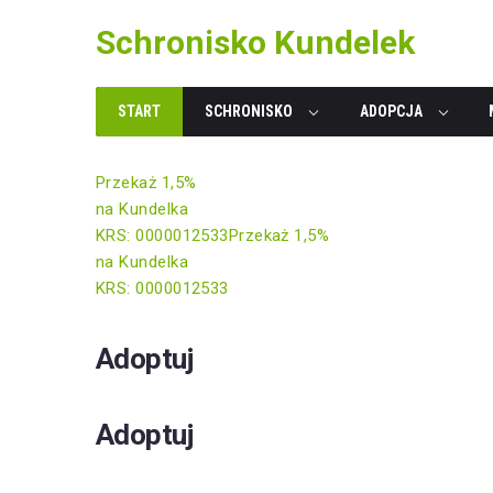
Skip
Schronisko Kundelek
to
content
START
SCHRONISKO
ADOPCJA
Przekaż 1,5%
na Kundelka
KRS: 0000012533
Przekaż 1,5%
na Kundelka
KRS: 0000012533
Adoptuj
Adoptuj