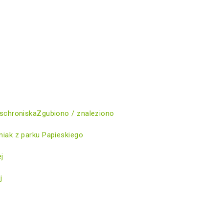
schroniska
Zgubiono / znaleziono
iak z parku Papieskiego
ej
j