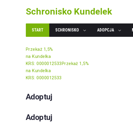
Skip
Schronisko Kundelek
to
content
START
SCHRONISKO
ADOPCJA
Przekaż 1,5%
na Kundelka
KRS: 0000012533
Przekaż 1,5%
na Kundelka
KRS: 0000012533
Adoptuj
Adoptuj