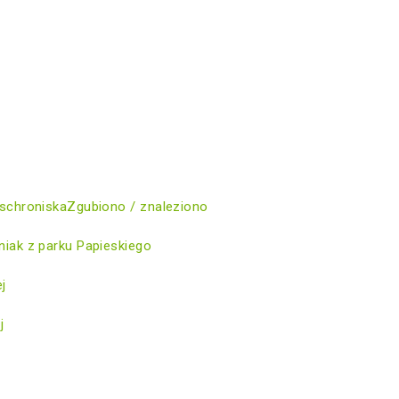
schroniska
Zgubiono / znaleziono
iak z parku Papieskiego
ej
j